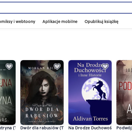
omiksy i webtoony
Aplikacje mobilne
Opublikuj książkę
tonem — Tom 5)
tryna (Thriller szpiegowski z Tylerem Wolfem — Tom 4)
Dwór dla rabusiów (Tron dla sióstr - Tom drugi)
Na Drodze Duchowości i Inne Hi
Podwójn