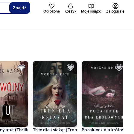
Znajdź
Odłożone
Koszyk
Moje książki
Zaloguj się
storie
y atut (Thriller szpiegowski z Tylerem Wolfem — Tom 3)
Tren dla książąt (Tron dla sióstr - Tom czwarty)
Pocałunek dla królowych (
M