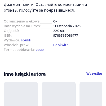
фрагмент книги. Оставляйте комментарии и
отзывы, голосуйте за понравившиеся.
Ograniczenie wiekowe
:
0+
Data wydania na Litres
:
11 listopada 2025
Objętość
:
220 str.
ISBN
:
9783565086177
Wydawca
:
epubli
Właściciel praw
:
Bookwire
Format pobierania
:
epub
Inne książki autora
Wszystko