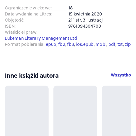
Ograniczenie wiekowe
:
18+
Data wydania na Litres
:
15 kwietnia 2020
Objętość
:
211 str. 3 ilustracji
ISBN
:
9781094304700
Właściciel praw
:
Lukeman Literary Management Ltd
Format pobierania
:
epub
, 
fb2
, 
fb3
, 
ios.epub
, 
mobi
, 
pdf
, 
txt
, 
zip
Inne książki autora
Wszystko