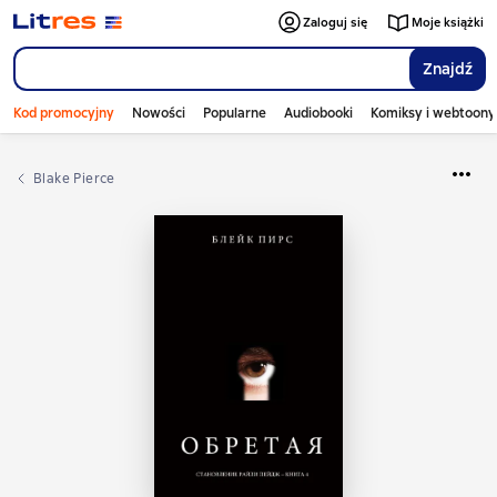
Zaloguj się
Moje książki
Znajdź
Kod promocyjny
Nowości
Popularne
Audiobooki
Komiksy i webtoony
Blake Pierce