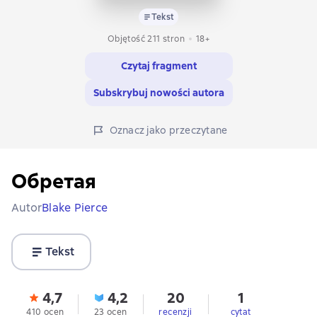
Tekst
Objętość 211 stron
18+
Czytaj fragment
Subskrybuj nowości autora
Oznacz jako przeczytane
Обретая
Autor
Blake Pierce
Tekst
4,7
4,2
20
1
410 ocen
23 ocen
recenzji
cytat