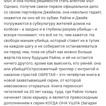
ФБР, и она полна решимости стать агентом ФБР.
Однако, получив самое первое официальное дело
со своим партнёром Джейком, она невольно гадает,
окажется ли оно ей по зубам. Райли и Джейк
погружаются в субкультуру жителей домов на
колёсах – а заодно и в глубины разума убийцы – и
вскоре понимают, что всё не то, чем кажется. На
свободе маньяк-убийца, который ставит их в тупик
на каждом шагу и не собирается останавливаться
ни перед чем, пока не убьёт как можно больше
жертв.На кону будущее Райли, и ей не остается
ничего другого, кроме как выяснить, кто умней: она
или убийца?Остросюжетный триллер с интригой и
накалом страстей ОБРЕТАЯ – это четвёртая книга в
новой захватывающей серии, от которой
невозможно оторваться. Книга переносит
читателей на 20 лет назад, туда, где Райли только
начинает свою карьеру, и является превосходным
дополнением к серии КОГДА ОНА УШЛА (Загадки