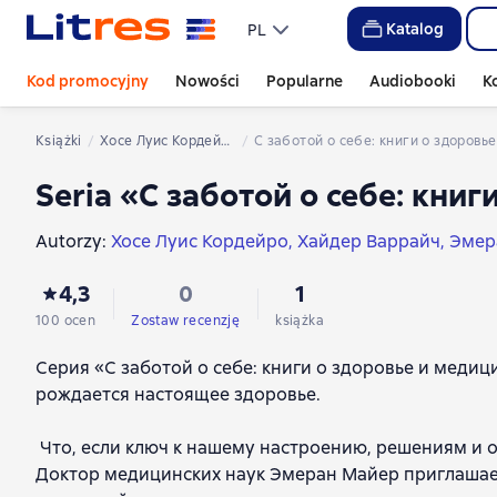
Katalog
PL
Kod promocyjny
Nowości
Popularne
Audiobooki
K
Książki
Хосе Луис Кордейро
С заботой о себе: книги о здоровь
Seria «С заботой о себе: кни
Autorzy:
Хосе Луис Кордейро
Хайдер Варрайч
Эмер
4,3
0
1
100 ocen
Zostaw recenzję
książka
Серия «С заботой о себе: книги о здоровье и медиц
рождается настоящее здоровье.
Что, если ключ к нашему настроению, решениям и о
Доктор медицинских наук Эмеран Майер приглашае