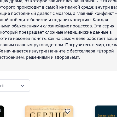
щая драма, от которой зависит вся ваша жизнь. Эта сер
оторого происходит в самой интимной среде: внутри вас
ущие постоянный диалог с мозгом, а главный конфликт 
бной победить болезни и подарить энергию. Каждая
ными объяснениями сложнейших процессов. Эта серия
, который превращает сложные медицинские данные в
хотите наконец понять, как на самом деле работает ваше
ут вашим главным руководством. Погрузитесь в мир, где 
ебе начинается изнутри! Начните с бестселлера «Второй
астроением, решениями и здоровьем».
ii