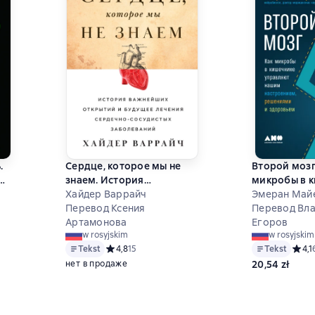
.
Сердце, которое мы не
Второй мозг
знаем. История
микробы в 
важнейших открытий и
Хайдер Варрайч
управляют 
Эмеран Май
в
будущее лечения
Перевод Ксения
настроение
Перевод Вл
сердечно-сосудистых
Артамонова
и здоровье
Егоров
2 на основе 25 оценок
w rosyjskim
w rosyjskim
заболеваний
Tekst
Средний рейтинг 4,8 на основе 15 оценок
4,8
15
Tekst
Средн
4,1
нет в продаже
20,54 zł