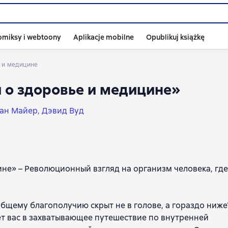
omiksy i webtoony
Aplikacje mobilne
Opublikuj książkę
е и медицине
ги о здоровье и медицине»
ан Майер
Дэвид Вуд
ине» – Революционный взгляд на организм человека, где
бщему благополучию скрыт не в голове, а гораздо ниже
т вас в захватывающее путешествие по внутренней