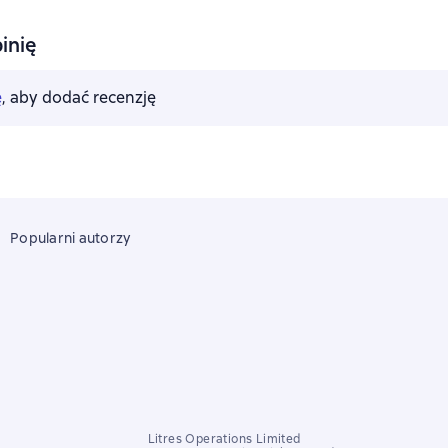
inię
ę
, aby dodać recenzję
Popularni autorzy
Litres Operations Limited