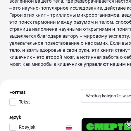
вселенной вашего тела, где разворачивается настоя
– это научно-популярное исследование, действие к
Герои этих книг – триллионы микроорганизмов, вед
это поиск гармонии между разумом и телом, спосо
страница наполнена научными открытиями и понят
выделяется благодаря автору – мировому эксперту
увлекательное повествование о нас самих. Если вы 
тело, и взять здоровье в свои руки, эти книги стан
кишечник – это второй мозг, а истинная забота о с
мозг: Как микробы в кишечнике управляют нашим н
Format
Według kolejności w ser
Tekst
Język
Rosyjski