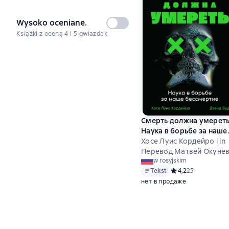
Wysoko oceniane.
Nie
Książki z oceną 4 i 5 gwiazdek
wybrany
Смерть должна умереть
Наука в борьбе за наше
бессмертие
Хосе Луис Кордейро i in
Перевод Матвей Окуне
w rosyjskim
Tekst
Средний рейтинг 4,
4,2
25
нет в продаже