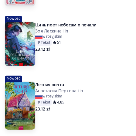
Nowość
Цинь поет небесам о печали
Зоя Ласкина i in
w rosyjskim
Tekst
Средний рейтинг 5 на основе 1 оценок
5
1
23,12 zł
Nowość
Летняя почта
Анастасия Перкова i in
w rosyjskim
Tekst
Средний рейтинг 4,8 на основе 5 оценок
4,8
5
23,12 zł