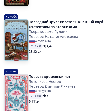
Nowość
Последний круиз писателя. Книжный клуб
«Детективы по вторникам»
Пьерджорджо Пулижи
Перевод Наталья Алексеева
w rosyjskim
Tekst
Средний рейтинг 4,4 на основе 7 оценок
4,4
7
23,12 zł
Nowość
Повесть временных лет
Летописец Нестор
Перевод Дмитрий Лихачев
w rosyjskim
Tekst
Средний рейтинг 5 на основе 1 оценок
5
1
6,77 zł