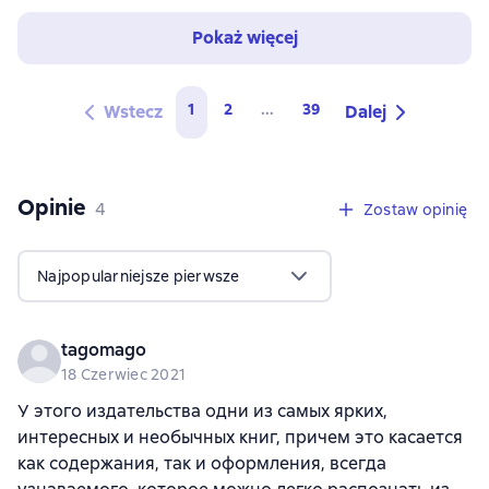
Pokaż więcej
1
2
...
39
Wstecz
Dalej
Opinie
,
4 opinie
4
Zostaw opinię
Najpopularniejsze pierwsze
tagomago
18 Czerwiec 2021
У этого издательства одни из самых ярких,
интересных и необычных книг, причем это касается
как содержания, так и оформления, всегда