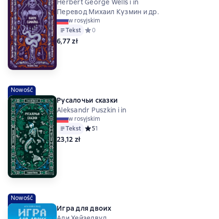
Herbert George Wells i in
Перевод Михаил Кузмин и др.
w rosyjskim
Tekst
Средний рейтинг 0 на основе 0 оценок
0
6,77 zł
Nowość
Русалочьи сказки
Aleksandr Puszkin i in
w rosyjskim
Tekst
Средний рейтинг 5 на основе 1 оценок
5
1
23,12 zł
Nowość
Игра для двоих
Али Хейзелвуд