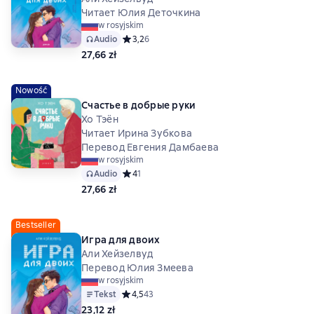
Читает Юлия Деточкина
w rosyjskim
Audio
Средний рейтинг 3,2 на основе 6 оценок
3,2
6
27,66 zł
Nowość
Счастье в добрые руки
Хо Тэён
Читает Ирина Зубкова
Перевод Евгения Дамбаева
w rosyjskim
Audio
Средний рейтинг 4 на основе 1 оценок
4
1
27,66 zł
Bestseller
Игра для двоих
Али Хейзелвуд
Перевод Юлия Змеева
w rosyjskim
Tekst
Средний рейтинг 4,5 на основе 43 оценок
4,5
43
23,12 zł