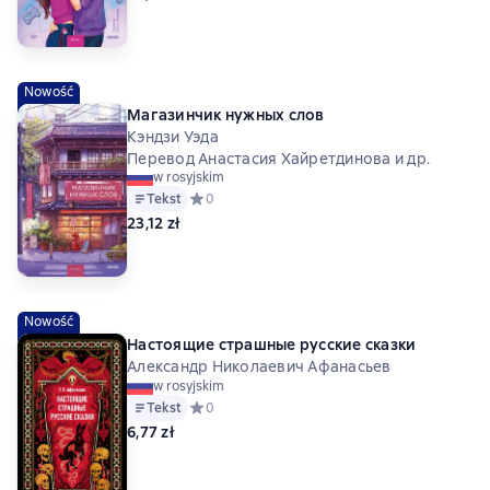
Nowość
Магазинчик нужных слов
Кэндзи Уэда
Перевод Анастасия Хайретдинова и др.
w rosyjskim
Tekst
Средний рейтинг 0 на основе 0 оценок
0
23,12 zł
Nowość
Настоящие страшные русские сказки
Александр Николаевич Афанасьев
w rosyjskim
Tekst
Средний рейтинг 0 на основе 0 оценок
0
6,77 zł