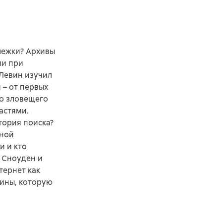
лежки? Архивы
ми при
Левин изучил
 – от первых
до зловещего
астями.
тория поиска?
ьной
и и кто
т Сноуден и
тернет как
ины, которую