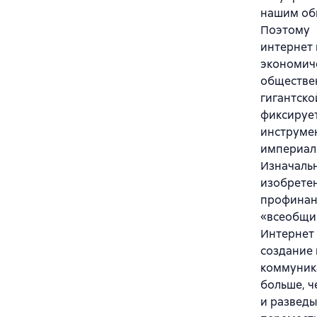
нашим об
Поэтому
интернет 
экономиче
обществен
гигантско
фиксирует
инструме
империал
Изначальн
изобретен
профинанс
«всеобщим
Интернет 
создание 
коммуника
больше, ч
и разведы