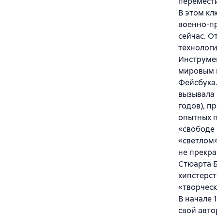
перемести
В этом кл
военно-пр
сейчас. О
технологи
Инструмен
мировым г
Фейсбука.
вызывала 
годов), п
опытных п
«свободе 
«светлом
не прекра
Стюарта Б
хипстерст
«творчес
В начале 
свой авто