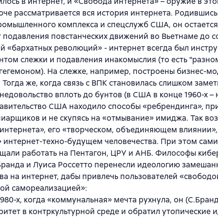
лось в интернет, и «Свобода интернета» – оружие в это
юче рассматривается вся история интернета. Родившись
омышленного комплекса и спецслужб США, он остается
т подавления повстанческих движений во Вьетнаме до 
й «бархатных революций» - интернет всегда был инстр
том слежки и подавления инакомыслия (то есть "разно
егемоном). На слежке, например, построены бизнес-мо
 Тогда же, когда связь с ВПК становилась слишком заме
недовольство вплоть до бунтов (в США в конце 1960-х – 
равительство США находило способы «ребрендинга», пр
иарщиков и не скупясь на «отмывание» имиджа. Так во
интернета», его «творческом, объединяющем влиянии»,
» интернет-техно-будущем человечества. При этом сам
щали работать на Пентагон, ЦРУ и АНБ. Философы кибе
ранда и Луиса Россетто перенесли идеологию замешан
ва на интернет, дабы привлечь пользователей «свободо
кой самореализацией»:
1980-х, когда «коммунальная» мечта рухнула, он (С.Бран
ритет в контркультурной среде и обратил утопические 