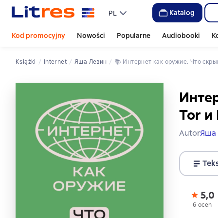
Katalog
PL
Kod promocyjny
Nowości
Popularne
Audiobooki
K
Książki
Internet
Яша Левин
📚 
Интернет как оружие. Что скры
Интер
Tor и
Autor
Яша
Tek
5,0
6 ocen