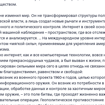
ществом.
не изменил мир. Он не трансформировал структуры пол
ской власти, а лишь создал новые рычаги и инструмент
ного и политического контроля. Интернет в своей осно
й машиной наблюдения – пространством, где все отслеж
ся и анализируется. … На международном уровне интер
нтом «мягкой силы», применяемым для укрепления аме
изма.
о интернет, как и все компьютерные технологии, вовсе 
ием прекраснодушных чудаков, а был вызван к жизни, 
ирован сильными мира сего в целях отнюдь не связанн
 благоденствием», равенством и свободой:
возник из военного проекта 1960-х годов, целью которо
информационного оружия. Он возник из потребности в
ции, обработке данных и контроле за хаотичным миром
ем оружие, – это поле битвы, где проходят жизненно в
вательные операции. Геополитическое противостояние