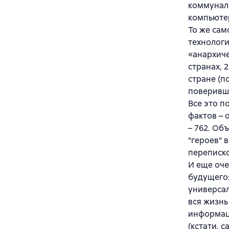
коммунал
компьютер
То же сам
технологи
«анархиче
странах, 
стране (п
поверивши
Все это п
фактов – 
– 762. Об
"героев" 
переписко
И еще оче
будущего:
универсал
вся жизнь
информац
(кстати, 