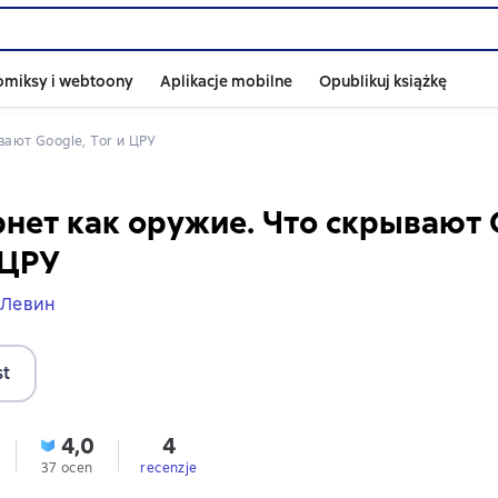
omiksy i webtoony
Aplikacje mobilne
Opublikuj książkę
вают Google, Tor и ЦРУ
нет как оружие. Что скрывают 
 ЦРУ
 Левин
st
4,0
4
37 ocen
recenzje