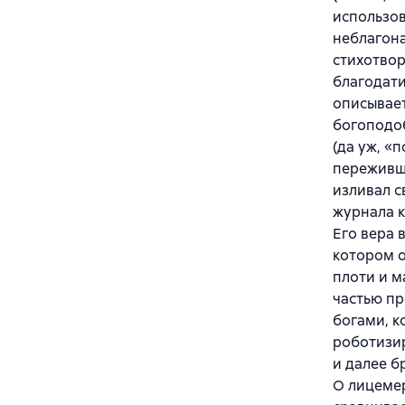
использов
неблагона
стихотво
благодати
описывает
богоподоб
(да уж, «
переживши
изливал с
журнала к
Его вера 
котором о
плоти и м
частью пр
богами, к
роботизи
и далее б
О лицемер