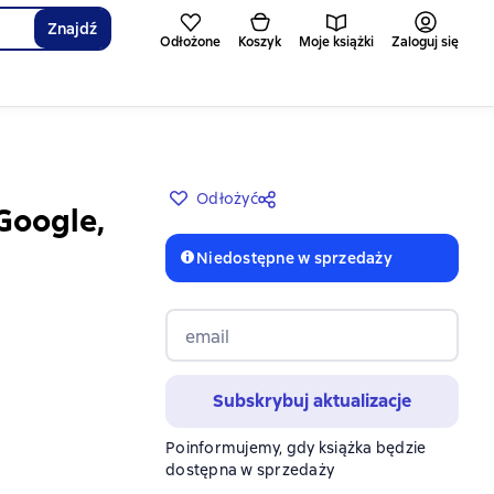
Znajdź
Odłożone
Koszyk
Moje książki
Zaloguj się
Odłożyć
Google,
Niedostępne w sprzedaży
email
Subskrybuj aktualizacje
Poinformujemy, gdy książka będzie
dostępna w sprzedaży