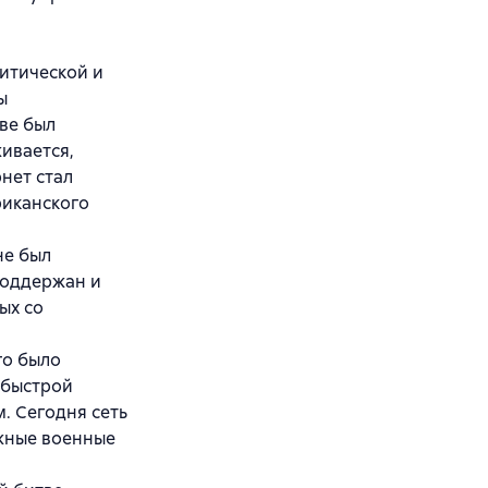
итической и
ы
ве был
ивается,
нет стал
риканского
не был
поддержан и
ых со
го было
 быстрой
. Сегодня сеть
ажные военные