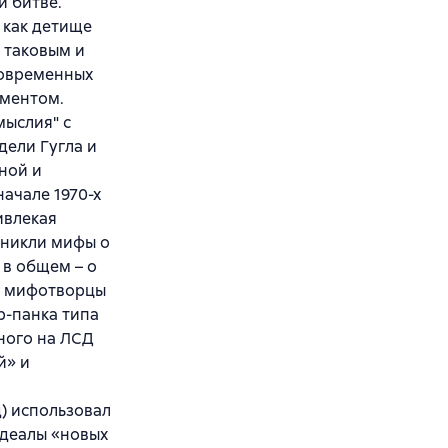
й битве.
 как детище
 таковым и
современных
ументом.
мыслия" с
дели Гугла и
тной и
начале 1970-х
ивлекая
зникли мифы о
 в общем – о
и мифотворцы
р-панка типа
ного на ЛСД
й» и
д) использовал
идеалы «новых