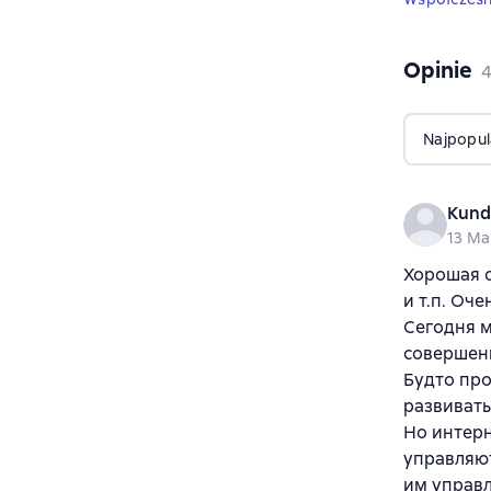
Opinie
,
Najpopul
Kund
13 Ma
Хорошая о
и т.п. Оч
Сегодня 
совершенн
Будто про
развивать
Но интерн
управляют
им управ