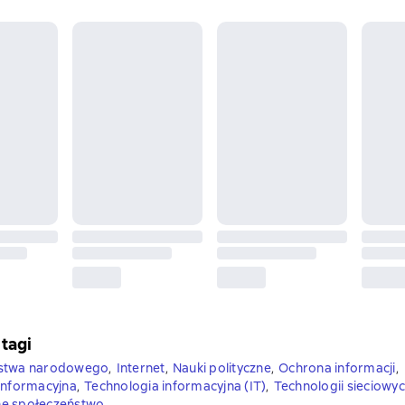
 tagi
ństwa narodowego
,
Internet
,
Nauki polityczne
,
Ochrona informacji
,
informacyjna
,
Technologia informacyjna (IT)
,
Technologii sieciowy
e społeczeństwo