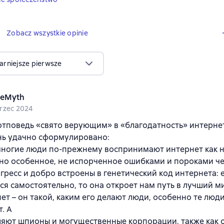
4 opinie
4
Zobacz wszystkie opinie
arniejsze pierwsze
eMyth
rzec 2024
тповедь «свято верующим» в «благодатность» интернет
ень удачно сформулировано:
многие люди по-прежнему воспринимают интернет как 
о особенное, не испорченное ошибками и пороками че
гресс и добро встроены в генетический код интернета: е
ся самостоятельно, то она откроет нам путь в лучший м
ет – он такой, каким его делают люди, особенно те люд
. А
ляют шпионы и могущественные корпорации, также как 