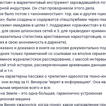
истов» в маркетинговый инструмент зарождавшейся по
ной индустрии. Он стал проводником этого дела.
ое было потом с «анонимностью»: тор, как и другие «ш
и», были созданы и содержатся спецслужбами через пи
ским» имиджем в целях 1. поддержки «оранжистов» в К
2. для своих шпионских сетей и 3. для «разводки» кримин
оказательна статистика арестованных наркоторговцев, 
х в свою анонимность в даркнете).
оказано и доказано в книге на основе документально п
одних только примечаний со ссылками на вполне серьез
ъемное журналистское расследование, с массой интерв
всей этой истории, рассекреченными архивными данным
й и т.п.
нь характерны пассажи о «религии» идеологов техно-ин
 они вслед за Н. Винером "верят в информацию". Она яв
ьным мерилом всего и вся:
 на Земле – это одна большая, гармонично устроенная
ионная машина
сам Винер ужаснулся, когда понял, какое направление пр