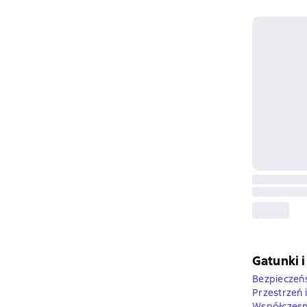
Gatunki i
Bezpiecze
Przestrzeń 
Współczesn