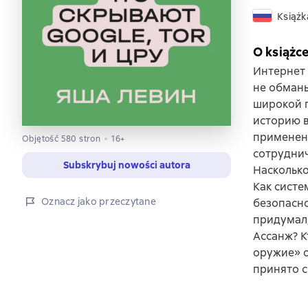
Książk
O książc
Интернет 
не обманы
широкой 
историю в
применени
Objętość 580 stron
16+
сотруднич
Subskrybuj nowości autora
Насколько
Как систе
Oznacz jako przeczytane
безопасно
придумал,
Ассанж? К
оружие» 
принято с