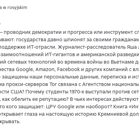
a w rosyjskim
e
– проводник демократии и прогресса или инструмент с
вают: государства давно шпио­нят за своими граждана
поддержке ИТ-отрасли. Журналист-расследователь Яша 
заимоотношений ИТ-гигантов и американской разведки
й сетевых технологий во времена вой­ны во Вьетнаме 
ества Google, Amazon, Facebook и других компаний с вл
 защищены наши персональные данные, переписка и ис
ма прокси-серверов Tor связана с Агентством национал
сти США? Почему студенты 1970-х выступали против сет
 как обелить ее репутацию? В чьих интересах действую
то кого защищает: ЦРУ Google или наоборот? Книга «Ин
открывает глаза на настоящую историю Кремниевой дол
крывать.