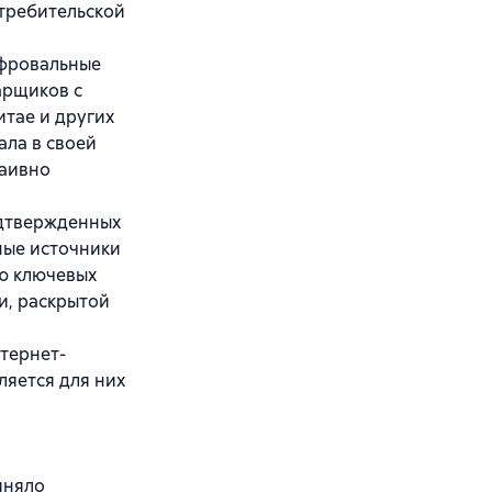
требительской
ифровальные
арщиков с
итае и других
ала в своей
наивно
одтвержденных
ные источники
ью ключевых
и, раскрытой
тернет-
ляется для них
иняло