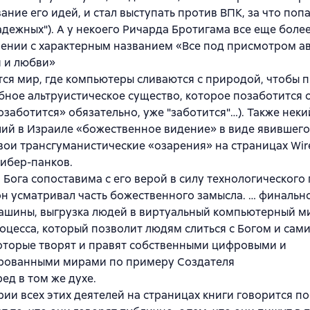
ание его идей, и стал выступать против ВПК, за что попа
дежных"). А у некоего Ричарда Бротигама все еще более
рении с характерным названием «Все под присмотром а
 и любви»
ся мир, где компьютеры сливаются с природой, чтобы 
ное альтруистическое существо, которое позаботится о
позаботится» обязательно, уже "заботится"…). Также неки
й в Израиле «божественное видение» в виде явившего
вои трансгуманистические «озарения» на страницах Wire
ибер-панков.
в Бога сопоставима с его верой в силу технологического 
н усматривал часть божественного замысла. … финальн
ашины, выгрузка людей в виртуальный компьютерный ми
оцесса, который позволит людям слиться с Богом и сами
оторые творят и правят собственными цифровыми и
рованными мирами по примеру Создателя
ред в том же духе.
ии всех этих деятелей на страницах книги говорится по