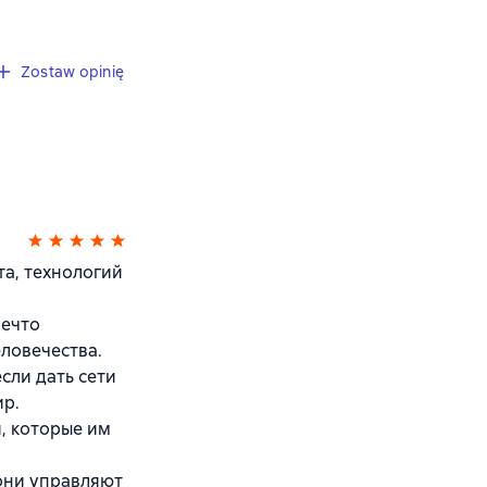
Zostaw opinię
а, технологий
нечто
ловечества.
сли дать сети
ир.
и, которые им
они управляют