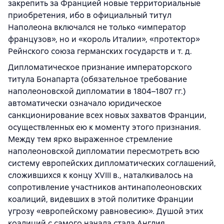
закрепить за Францией новые территориальные
приобретения, ибо в официальный титул
Наполеона включался не только «император
французов», но и «король Италии», «протектор»
Рейнского союза германских государств и т. д.
Дипломатическое признание императорского
титула Бонапарта (обязательное требование
наполеоновской дипломатии в 1804–1807 гг.)
автоматически означало юридическое
санкционирование всех новых захватов Франции,
осуществленных ею к моменту этого признания.
Между тем ярко выраженное стремление
наполеоновской дипломатии пересмотреть всю
систему европейских дипломатических соглашений,
сложившихся к концу XVIII в., наталкивалось на
сопротивление участников антинаполеоновских
коалиций, видевших в этой политике Франции
угрозу «европейскому равновесию». Душой этих
коалиций с самого начала стала Англия.