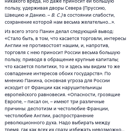
никакого вреда, но даже приносит ей большую
пользу, удерживая дворы Севера (Пруссию,
Швецию и Данию. –
В. С.)
в состоянии слабости,
сохранение которой нам весьма желательно…».
Из всего этого Панин делал следующий вывод:
«Стало быть, в том, что касается торговли, интересы
Англии не противостоят нашим, и, напротив,
торговля с нею приносит России весьма большую
пользу, приводя в обращение крупные капиталы;
что касается политики, то и здесь мы видим то же
совпадение интересов обоих государств». По
мнению Панина, основная угроза для России
исходит от Франции как нарушительницы
европейского равновесия. «Опасности, грозящие
Европе, – писал он, – имеют три различные
причины: деспотизм и честолюбие Франции,
честолюбие Англии, распространение
революционного духа. Надо выбирать между
тремя, гак как всех их сразу избежать невозможно…