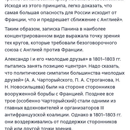
Исходя из этого принципа, легко доказать, что
самая большая опасность для России исходит от
Франции, что и предрешает сближение с Англией».
Таким образом, записка Панина в наиболее
концентрированном виде выражала точку зрения
тех кругов, которые требовали безоговорочного
союза с Англией против Франции.
Александр I и его «молодые друзья» в 1801–1803 гг.
пытались занять позицию «центра». Надо сказать,
что политические симпатии большинства «молодых
друзей» (А. А. Чарторыйского, П. А. Строганова, H.
Н. Новосильцева) были на стороне сторонников
вооруженной борьбы с Францией. Позднее все
трое (особенно Чарторыйский) стали одними из
главных вдохновителей и организаторов III
антифранцузской коалиции. Однако в 1801–1803 гг.
они воздерживались от поддержки сторонников
той или другой точки зрения.