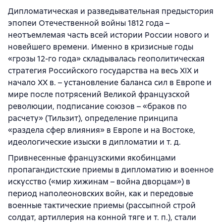
Дипломатическая и разведывательная предыстория
эпопеи Отечественной войны 1812 года –
неотъемлемая часть всей истории России нового и
новейшего времени. Именно в кризисные годы
«грозы 12-го года» складывалась геополитическая
стратегия Российского государства на весь XIX и
начало XX в. – установление баланса сил в Европе и
мире после потрясений Великой французской
революции, подписание союзов – «браков по
расчету» (Тильзит), определение принципа
«раздела сфер влияния» в Европе и на Востоке,
идеологические изыски в дипломатии и т. д.
Привнесенные французскими якобинцами
пропагандистские приемы в дипломатию и военное
искусство («мир хижинам – война дворцам») в
период наполеоновских войн, как и передовые
военные тактические приемы (рассыпной строй
солдат, артиллерия на конной тяге и т. п.), стали