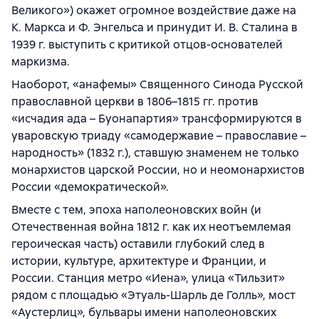
Великого») окажет огромное воздействие даже на
К. Маркса и Ф. Энгельса и принудит И. В. Сталина в
1939 г. выступить с критикой отцов-основателей
маркизма.
Наоборот, «анафемы» Священного Синода Русской
православной церкви в 1806–1815 гг. против
«исчадия ада – Буонапартия» трансформируются в
уваровскую триаду «самодержавие – православие –
народность» (1832 г.), ставшую знаменем не только
монархистов царской России, но и неомонархистов
России «демократической».
Вместе с тем, эпоха наполеоновских войн (и
Отечественная война 1812 г. как их неотъемлемая
героическая часть) оставили глубокий след в
истории, культуре, архитектуре и Франции, и
России. Станция метро «Иена», улица «Тильзит»
рядом с площадью «Этуаль-Шарль де Голль», мост
«Аустерлиц», бульвары имени наполеоновских