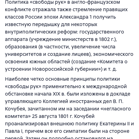
Политика «свободы рук» в англо-французском
конфликте отражала также стремление правящих
классов России эпохи Александра 1 получить
известную передышку для некоторых
внутриполитических реформ: государственного
аппарата (учреждение министерств в 1802 г.),
образования (в частности, увеличение числа
университетов и создание лицеев), экономического
освоения южных областей (создание «Комитета о
устроении Новороссийской губернии») и т. д.
Наиболее четко основные принципы политики
«свободы рук» применительно к международной
обстановке начала XIX в. были изложены в докладе
управляющего Коллегией иностранных дел В. П.
Кочубея, зачитанном им на заседании «негласного
комитета» 25 августа 1801 г. Кочубей
проанализировал внешнюю политику Екатерины II и
Павла I, причем все его симпатии были на стороне
первой. Затем он подробно остановился на