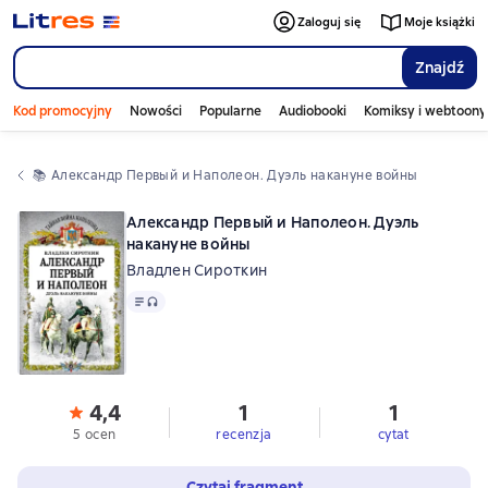
Zaloguj się
Moje książki
Znajdź
Kod promocyjny
Nowości
Popularne
Audiobooki
Komiksy i webtoony
📚 
Александр Первый и Наполеон. Дуэль накануне войны
Александр Первый и Наполеон. Дуэль
накануне войны
Владлен Сироткин
Tekst
, format audio dostępny
4,4
1
1
5 ocen
recenzja
cytat
Czytaj fragment