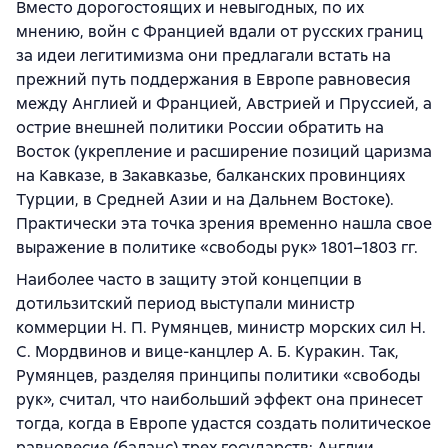
Вместо дорогостоящих и невыгодных, по их
мнению, войн с Францией вдали от русских границ
за идеи легитимизма они предлагали встать на
прежний путь поддержания в Европе равновесия
между Англией и Францией, Австрией и Пруссией, а
острие внешней политики России обратить на
Восток (укрепление и расширение позиций царизма
на Кавказе, в Закавказье, балканских провинциях
Турции, в Средней Азии и на Дальнем Востоке).
Практически эта точка зрения временно нашла свое
выражение в политике «свободы рук» 1801–1803 гг.
Наиболее часто в защиту этой концепции в
дотильзитский период выступали министр
коммерции Н. П. Румянцев, министр морских сил Н.
С. Мордвинов и вице-канцлер А. Б. Куракин. Так,
Румянцев, разделяя принципы политики «свободы
рук», считал, что наибольший эффект она принесет
тогда, когда в Европе удастся создать политическое
равновесие (баланс) трех государств: Англии,