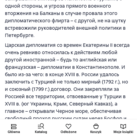
одной стороны, и угроза прямого военного
вторжения на Балканы в случае провала этого
дипломатического флирта – с другой, не на шутку
встревожили руководителей внешней политики в
Петербурге.
Царская дипломатия со времен Екатерины II всегда
очень ревниво относилась к действиям любой
другой иностранной – будь то английская или
французская – дипломатии в Константинополе. И
было из-за чего: в конце XVIII в. России удалось
заключить с Турцией не только мирный (1792 г.), но
и союзный (1799 г.) договор. Они закрепляли за
Россией все территории, отвоеванные у Турции в
XVIII в. (юг Украины, Крым, Северный Кавказ), а
главное – открывали Черное море, обеспечивая
свободный проход русским судам через Босфор и
Дарданеллы. Южнорусские помещики и купцы
Główna
Katalog
Odłożone
Koszyk
Moje książki
только-только получили, наконец, свободный выход