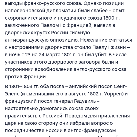
выгоды франко-русского союза. Однако позиции
наполеоновской дипломатии были слабее – опыт
скоропалительного и неудачного союза 1800 г.,
заключенного Павлом I с Францией, выявил в
дворянских кругах России сильную
антифранцузскую оппозицию. Нежелание считаться
с настроениями дворянства стоило Павлу I жизни –
в ночь с 23 на 24 марта 1801 г. он был убит. В числе
участников этого дворцового заговора были и
сторонники возобновления англо-русского союза
против Франции.
В 1801–1803 гг. оба посла – английский посол Сенг-
Эленс (и сменивший его в августе 1802 г. Уоррен) и
французский посол генерал Гедувиль –
настоятельно домогались союза своих
правительств с Россией. Поводом для привлечения
царя на свою сторону они избрали вопрос о
посредничестве России в англо-французском