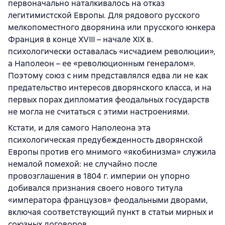
первоначально наталкивалось на отказ
легитимистской Европы. Для рядового русского
мелкопоместного дворянина или прусского юнкера
Франция в конце XVIII – начале XIX в.
психологически оставалась «исчадием революции»,
а Наполеон – ее «революционным генералом».
Поэтому союз с ним представлялся едва ли не как
предательство интересов дворянского класса, и на
первых порах дипломатия феодальных государств
не могла не считаться с этими настроениями.
Кстати, и для самого Наполеона эта
психологическая предубежденность дворянской
Европы против его мнимого «якобинизма» служила
немалой помехой: не случайно после
провозглашения в 1804 г. империи он упорно
добивался признания своего нового титула
«императора французов» феодальными дворами,
включая соответствующий пункт в статьи мирных и
союзных договоров.