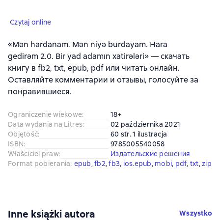
Czytaj online
«Mən hardanam. Mən niyə burdayam. Hara
gedirəm 2.0. Bir yad adamın xatirələri» — скачать
книгу в fb2, txt, epub, pdf или читать онлайн.
Оставляйте комментарии и отзывы, голосуйте за
понравившиеся.
Ograniczenie wiekowe
:
18+
Data wydania na Litres
:
02 października 2021
Objętość
:
60 str. 1 ilustracja
ISBN
:
9785005540058
Właściciel praw
:
Издательские решения
Format pobierania
:
epub
, 
fb2
, 
fb3
, 
ios.epub
, 
mobi
, 
pdf
, 
txt
, 
zip
Inne książki autora
Wszystko