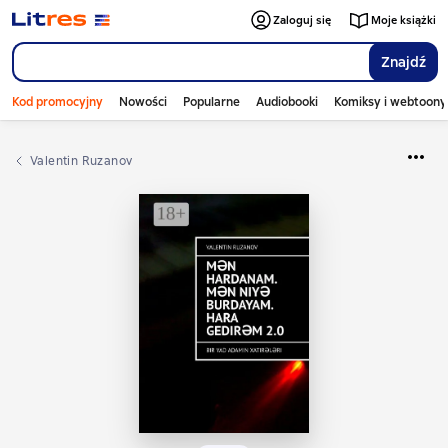
Zaloguj się
Moje książki
Znajdź
Kod promocyjny
Nowości
Popularne
Audiobooki
Komiksy i webtoony
Valentin Ruzanov