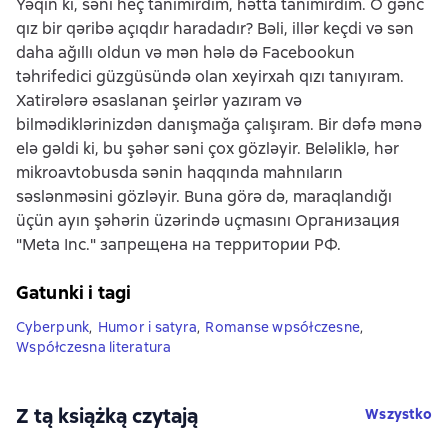
Yəqin ki, səni heç tanımırdım, hətta tanımırdım. O gənc
qız bir qəribə açıqdır haradadır? Bəli, illər keçdi və sən
daha ağıllı oldun və mən hələ də Facebookun
təhrifedici güzgüsündə olan xeyirxah qızı tanıyıram.
Xatirələrə əsaslanan şeirlər yazıram və
bilmədiklərinizdən danışmağa çalışıram. Bir dəfə mənə
elə gəldi ki, bu şəhər səni çox gözləyir. Beləliklə, hər
mikroavtobusda sənin haqqında mahnıların
səslənməsini gözləyir. Buna görə də, maraqlandığı
üçün ayın şəhərin üzərində uçmasını Организация
"Meta Inc." запрещена на территории РФ.
Gatunki i tagi
Cyberpunk
,
Humor i satyra
,
Romanse wpsółczesne
,
Współczesna literatura
Z tą książką czytają
Wszystko