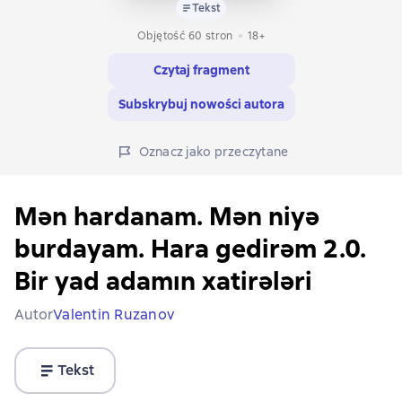
Tekst
Objętość 60 stron
18+
Czytaj fragment
Subskrybuj nowości autora
Oznacz jako przeczytane
Mən hardanam. Mən niyə
burdayam. Hara gedirəm 2.0.
Bir yad adamın xatirələri
Autor
Valentin Ruzanov
Tekst