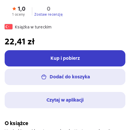
1,0
0
1 oceny
Zostaw recenzję
Książka w tureckim
22,41 zł
Kup i pobierz
Dodać do koszyka
Czytaj w aplikacji
O książce