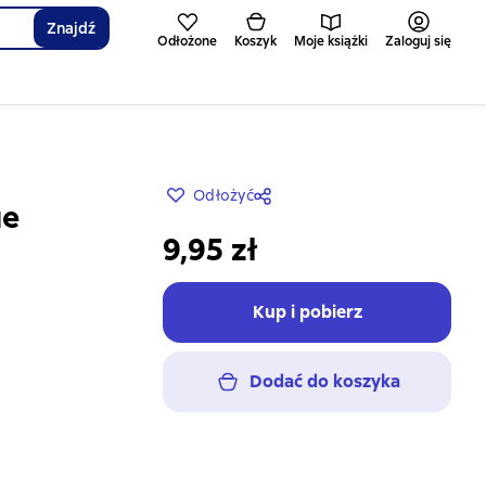
Znajdź
Odłożone
Koszyk
Moje książki
Zaloguj się
Odłożyć
не
9,95 zł
Kup i pobierz
Dodać do koszyka