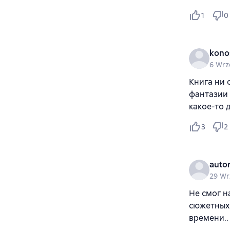
1
0
kono
6 Wrz
Книга ни 
фантазии 
какое-то 
3
2
auto
29 Wr
Не смог н
сюжетных 
времени..