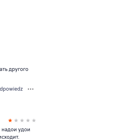
кать другого
dpowiedz
, надои удои
исходит.