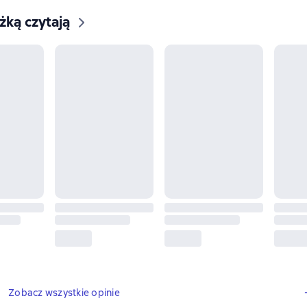
ążką czytają
8 opinie
Zobacz wszystkie opinie