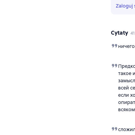
Zaloguj 
Cytaty
41
ничего
Предко
такое 
замысл
всей с
если х
опират
всяком
сложил