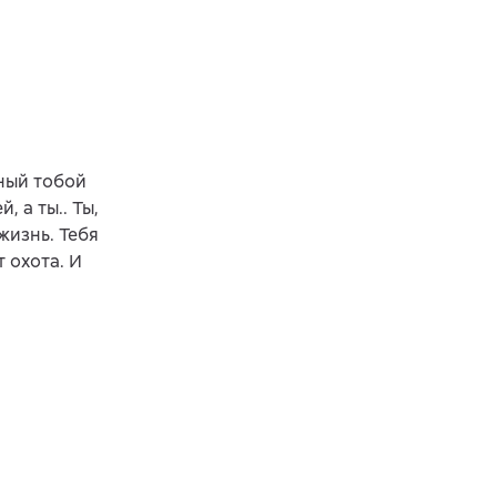
ный тобой
 а ты.. Ты,
жизнь. Тебя
 охота. И