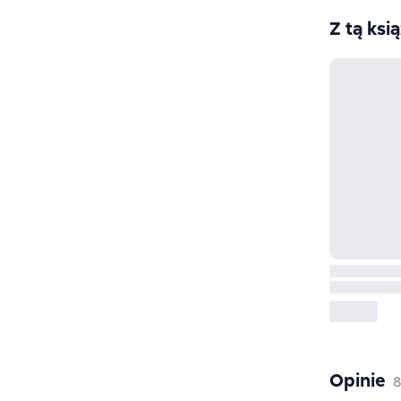
Z tą ksi
Opinie
,
8