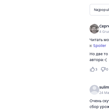
Najpopul
Серг
4 Gru
Читать мо
Spoiler
Но две то
автора:-(
3
0
suli
24 Ma
Очень ску
сбор урож