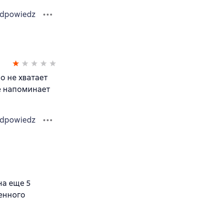
dpowiedz
о не хватает
е напоминает
dpowiedz
на еще 5
ченного