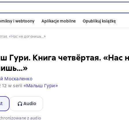
omiksy i webtoony
Aplikacje mobilne
Opublikuj książkę
ёртая. «Нас не догонишь…»
 Гури. Книга четвёртая. «Нас 
нишь…»
й Москаленко
z 12 w serii
«Малыш Гури»
st
Audio
 audio dostępny
chronizowane z audio