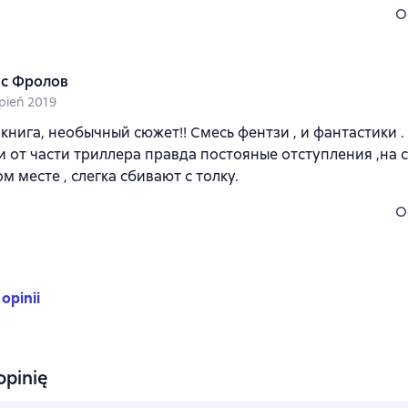
O
с Фролов
rpień 2019
книга, необычный сюжет!! Смесь фентзи , и фантастики .
 и от части триллера правда постояные отступления ,на
м месте , слегка сбивают с толку.
O
 opinii
opinię