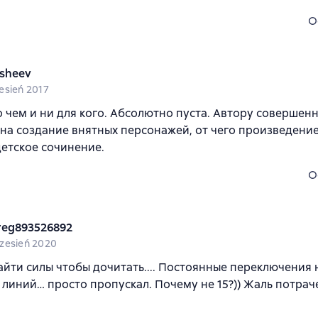
O
sheev
esień 2017
о чем и ни для кого. Абсолютно пуста. Автору совершенн
на создание внятных персонажей, от чего произведени
детское сочинение.
O
reg893526892
zesień 2020
айти силы чтобы дочитать.... Постоянные переключения 
линий… просто пропускал. Почему не 15?)) Жаль потра