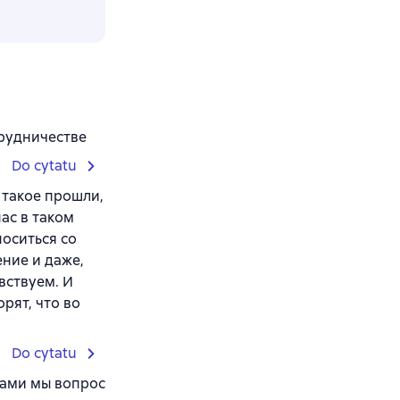
трудничестве
Do cytatu
 такое прошли,
нас в таком
носиться со
ение и даже,
вствуем. И
орят, что во
Do cytatu
зами мы вопрос