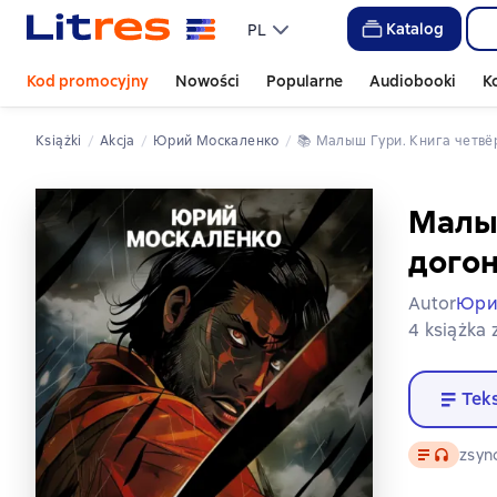
Katalog
PL
Kod promocyjny
Nowości
Popularne
Audiobooki
K
Książki
akcja
Юрий Москаленко
📚 
Малыш Гури. Книга четв
Малыш
дого
Autor
Юри
4 książka 
Tek
Tekst
, format
zsyn