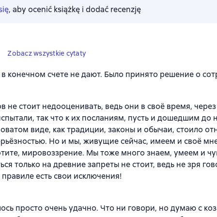
się
, aby ocenić książkę i dodać recenzję
Zobacz wszystkie cytaty
 в конечном счете не дают. Было принято решение о со
в не стоит недооценивать, ведь они в своё время, через
испытали, так что к их посланиям, пусть и дошедшим до 
оватом виде, как традиции, законы и обычаи, стоило от
ерьёзностью. Но и мы, живущие сейчас, имеем и своё мн
отите, мировоззрение. Мы тоже много знаем, умеем и чу
ься только на древние запреты не стоит, ведь не зря гов
 правиле есть свои исключения!
ось просто очень удачно. Что ни говори, но думаю с ко