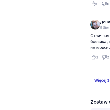
0
0
Дени
9 Sie
Отличная 
боевика ,
интересно
2
2
Więcej 3
Zostaw 