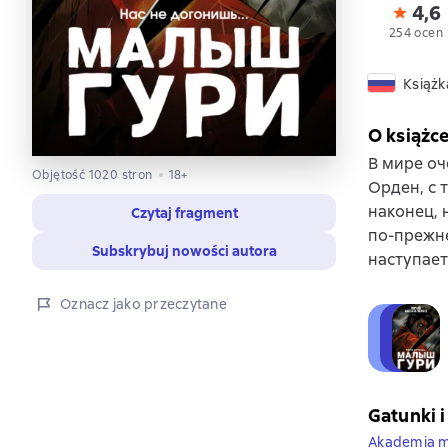
4,6
254 ocen
Książk
O książc
В мире оч
Objętość 1020 stron
18+
Орден, с 
наконец, 
Czytaj fragment
по-прежне
Subskrybuj nowości autora
наступае
Oznacz jako przeczytane
Gatunki i
Akademia m