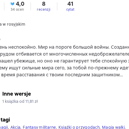
4,0
8
41
34 ocen
recenzji
cytat
a w rosyjskim
e
ень неспокойно. Мир на пороге большой войны. Создан
трудом отбивается от многочисленных недоброжелателей,
нашел убежище, но оно не гарантирует тебе спокойную 
му ищут сильные мира сего, за тобой по-прежнему идет
т время расставания с твоим последним защитником…
Inne wersje
1 książka od 11,81 zł
 tagi
agii
,
Akcja
,
Fantasy militarne
,
Książki o przygodach
,
Magia walki
,