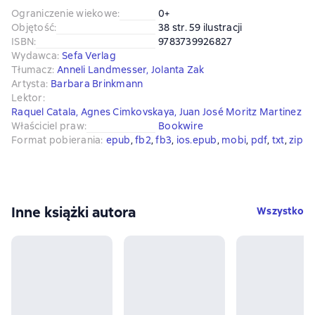
Ograniczenie wiekowe
:
0+
Objętość
:
38 str. 59 ilustracji
ISBN
:
9783739926827
Wydawca
:
Sefa Verlag
Tłumacz
:
Anneli Landmesser
,
Jolanta Zak
Artysta
:
Barbara Brinkmann
Lektor
:
Raquel Catala
,
Agnes Cimkovskaya
,
Juan José Moritz Martinez
Właściciel praw
:
Bookwire
Format pobierania
:
epub
, 
fb2
, 
fb3
, 
ios.epub
, 
mobi
, 
pdf
, 
txt
, 
zip
Inne książki autora
Wszystko