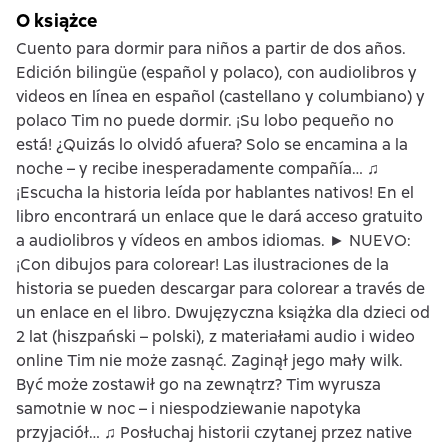
O książce
Cuento para dormir para niños a partir de dos años.
Edición bilingüe (español y polaco), con audiolibros y
videos en línea en español (castellano y columbiano) y
polaco Tim no puede dormir. ¡Su lobo pequeño no
está! ¿Quizás lo olvidó afuera? Solo se encamina a la
noche – y recibe inesperadamente compañía… ♫
¡Escucha la historia leída por hablantes nativos! En el
libro encontrará un enlace que le dará acceso gratuito
a audiolibros y vídeos en ambos idiomas. ► NUEVO:
¡Con dibujos para colorear! Las ilustraciones de la
historia se pueden descargar para colorear a través de
un enlace en el libro. Dwujęzyczna książka dla dzieci od
2 lat (hiszpański – polski), z materiałami audio i wideo
online Tim nie może zasnąć. Zaginął jego mały wilk.
Być może zostawił go na zewnątrz? Tim wyrusza
samotnie w noc – i niespodziewanie napotyka
przyjaciół… ♫ Posłuchaj historii czytanej przez native