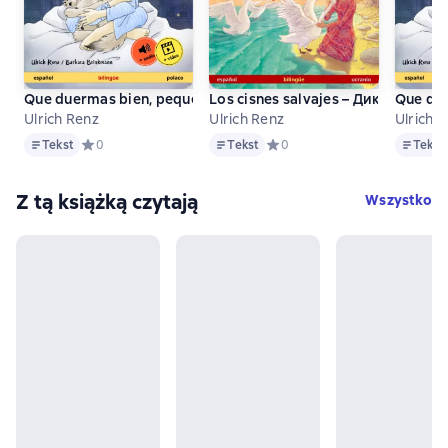
Que duermas bien, pequeño lobo – Śpij dobrze, mały wilku (es
Los cisnes salvajes – Дикі лебіді (
Que due
Ulrich Renz
Ulrich Renz
Ulrich 
Tekst
Tekst
Tekst
Tekst
Средний рейтинг 0 на основе 0 оценок
0
Tekst
Средний рейтинг 0 на основе 
0
Tekst
Z tą książką czytają
Wszystko