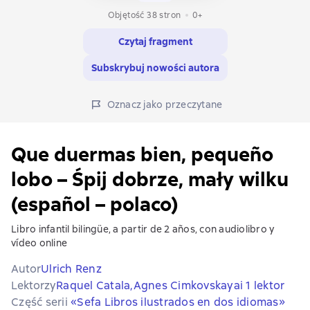
Objętość 38 stron
0+
Czytaj fragment
Subskrybuj nowości autora
Oznacz jako przeczytane
Que duermas bien, pequeño
lobo – Śpij dobrze, mały wilku
(español – polaco)
Libro infantil bilingüe, a partir de 2 años, con audiolibro y
vídeo online
Autor
Ulrich Renz
Lektorzy
Raquel Catala,
Agnes Cimkovskaya
i 1 lektor
Część serii
«Sefa Libros ilustrados en dos idiomas»