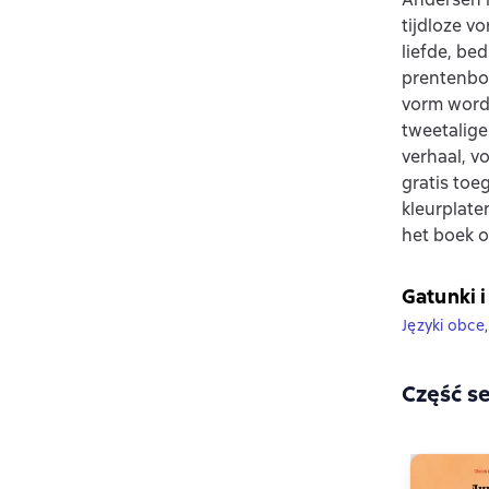
tijdloze v
liefde, be
prentenboe
vorm wordt 
tweetalige
verhaal, v
gratis toe
kleurplate
het boek o
Gatunki i
Języki obce
,
Część se