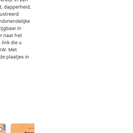
t, dapperheid,
lustreerd
ndvriendelijke
ijgbaar in
r naar het
link die u
EUW: Met
de plaatjes in