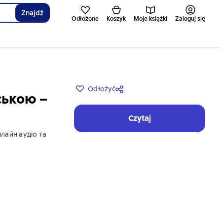
Znajdź
Odłożone
Koszyk
Moje książki
Zaloguj się
Odłożyć
ською –
Czytaj
лайн аудіо та