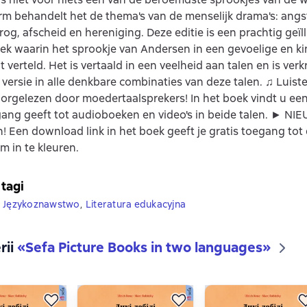
orm behandelt het de thema's van de menselijk drama's: angs
drog, afscheid en hereniging. Deze editie is een prachtig geïl
k waarin het sprookje van Andersen in een gevoelige en ki
verteld. Het is vertaald in een veelheid aan talen en is verkr
 versie in alle denkbare combinaties van deze talen. ♫ Luiste
oorgelezen door moedertaalsprekers! In het boek vindt u een 
gang geeft tot audioboeken en video's in beide talen. ► NI
n! Een download link in het boek geeft je gratis toegang tot 
m in te kleuren.
 tagi
Językoznawstwo
,
Literatura edukacyjna
rii
«
Sefa Picture Books in two languages
»