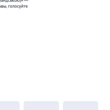
олландською)» —
ывы, голосуйте