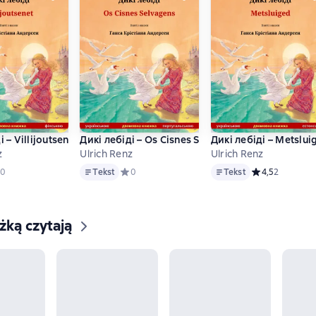
і – Villijoutsenet (українською – фінською)
Дикі лебіді – Os Cisnes Selvagens (українською
Дикі лебіді – Metslu
z
Ulrich Renz
Ulrich Renz
Tekst
Tekst
едний рейтинг 0 на основе 0 оценок
0
Tekst
Средний рейтинг 0 на основе 0 оценок
0
Tekst
Средний рейтин
4,5
2
ążką czytają