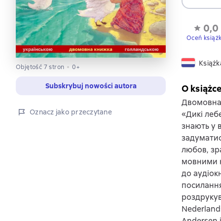
0,0
Oceń książ
Książk
Objętość 7 stron
0+
Subskrybuj nowości autora
O książc
Двомовна 
Oznacz jako przeczytane
«Дикі леб
знають у 
задуматися
любов, зр
мовними н
до аудіок
посилання
роздрукув
Nederlands
Andersen i