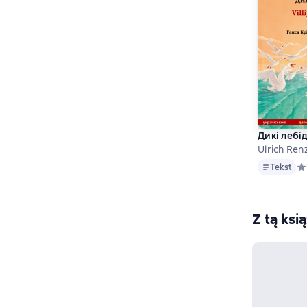
Дикі лебід
Ulrich Ren
Tekst
Tekst
Ср
Z tą ksi