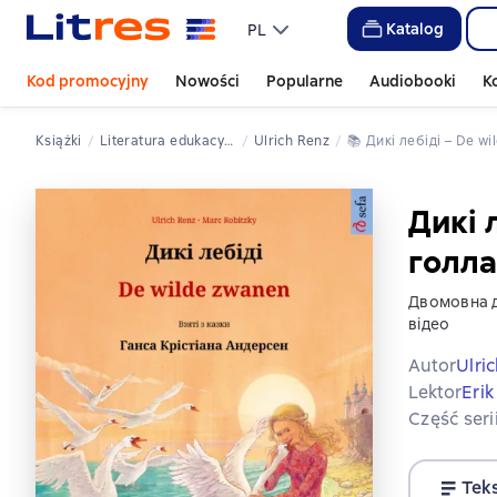
Katalog
PL
Kod promocyjny
Nowości
Popularne
Audiobooki
K
Książki
literatura edukacyjna
Ulrich Renz
📚 
Дикі лебіді – De 
Дикі 
голл
Двомовна д
відео
Autor
Ulri
Lektor
Erik
Część seri
Tek