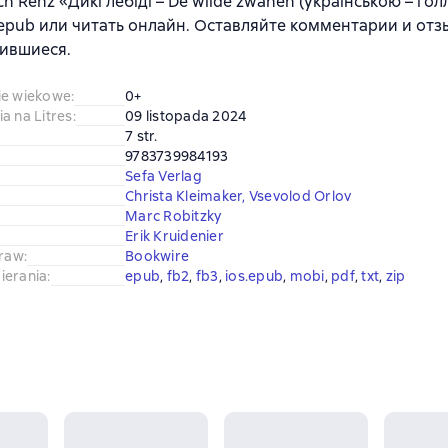
ich Renz «Дикі лебіді – De wilde zwanen (українською – г
 epub или читать онлайн. Оставляйте комментарии и отз
ившиеся.
ie wiekowe
:
0+
a na Litres
:
09 listopada 2024
7 str.
9783739984193
Sefa Verlag
Christa Kleimaker
,
Vsevolod Orlov
Marc Robitzky
Erik Kruidenier
praw
:
Bookwire
ierania
:
epub
, 
fb2
, 
fb3
, 
ios.epub
, 
mobi
, 
pdf
, 
txt
, 
zip