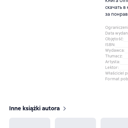
Книга Ulr
скачать в
за понрав
Ograniczen
Data wydani
Objętość
:
ISBN
:
Wydawca
:
Tłumacz
:
Artysta
:
Lektor
:
Właściciel 
Format pob
Inne książki autora