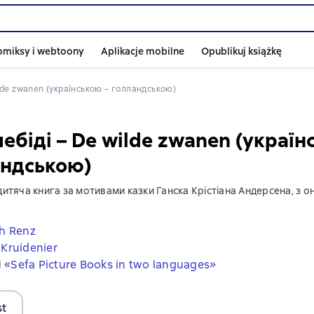
omiksy i webtoony
Aplikacje mobilne
Opublikuj książkę
wilde zwanen (українською – голландською)
лебіді – De wilde zwanen (україн
андською)
итяча книга за мотивами казки Ганска Крістіана Андерсена, з он
ch Renz
 Kruidenier
i
«Sefa Picture Books in two languages»
st