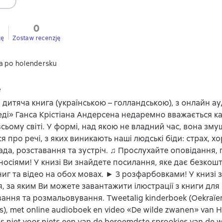
0
kę
Zostaw recenzję
a po holendersku
e
дитяча книга (українською – голландською), з онлайн ауд
еді» Ганса Крістіана Андерсена недаремно вважається ка
всьому світі. У формі, над якою не владний час, вона зму
 про речі, з яких виникають наші людські біди: страх, хо
ада, розставання та зустріч. ♫ Прослухайте оповідання,
осіями! У книзі Ви знайдете посилання, яке дає безкош
ниг та відео на обох мовах. ► З розфарбовками! У книзі 
, за яким Ви можете завантажити ілюстрації з книги для
ання та розмальовування. Tweetalig kinderboek (Oekraïe
), met online audioboek en video «De wilde zwanen» van H
s niet voor niets een van de beroemdste sprookjes van de w