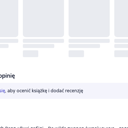
opinię
się
, aby ocenić książkę i dodać recenzję