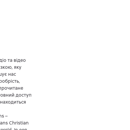
іо та відео
зкою, яку
шує нас
робрість,
 прочитане
товний доступ
знаходиться
ns –
ans Christian
ereld. In een