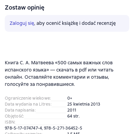
Zostaw opinię
Zaloguj się
, aby ocenić książkę i dodać recenzję
Книга С. А. Матвеева «500 самых важных слов
испанского языка» — скачать в pdf или читать
онлайн. Оставляйте комментарии и отзывы,
голосуйте за понравившиеся.
Ograniczenie wiekowe
:
0+
Data wydania na Litres
:
25 kwietnia 2013
Data napisania
:
2011
Objętość
:
64 str.
ISBN
:
978-5-17-074747-4, 978-5-271-36452-5
Całkowity rozmiar
:
1.5 МБ