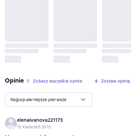
Opinie
,
9 opinie
9
Zobacz wszystkie opinie
Zostaw opinię
Najpopularniejsze pierwsze
elenaivanova221173
15 Kwiecień 2015