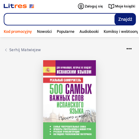
Zaloguj się
Moje książki
Znajdź
Kod promocyjny
Nowości
Popularne
Audiobooki
Komiksy i webtoony
Serhij Matwiejew