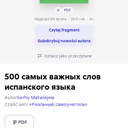
Tekst
PDF
PDF
Objętość 64 strony
2011
rok
0+
Czytaj fragment
Subskrybuj nowości autora
Oznacz jako przeczytane
500 самых важных слов
испанского языка
Autor
Serhij Matwiejew
Część serii
«Реальный самоучитель»
PDF