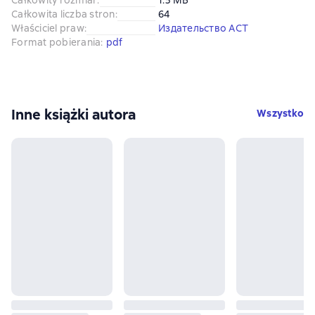
Całkowita liczba stron
:
64
Właściciel praw
:
Издательство АСТ
Format pobierania
:
pdf
Inne książki autora
Wszystko