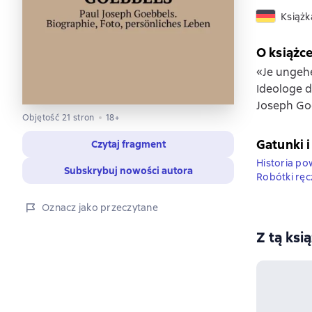
Książk
O książc
«Je ungeheu
Ideologe d
Joseph Go
Objętość 21 stron
18+
Gatunki i
Czytaj fragment
Historia p
Subskrybuj nowości autora
Robótki ręc
Oznacz jako przeczytane
Z tą ksi