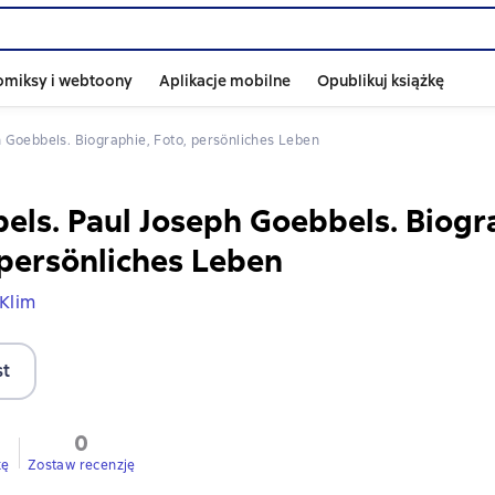
omiksy i webtoony
Aplikacje mobilne
Opublikuj książkę
h Goebbels. Biographie, Foto, persönliches Leben
els. Paul Joseph Goebbels. Biogr
 persönliches Leben
Klim
st
0
kę
Zostaw recenzję