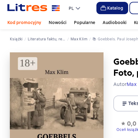
Katalog
PL
Kod promocyjny
Nowości
Popularne
Audiobooki
K
Książki
literatura faktu, reportaż, biografia
Max Klim
📚 
Goebbels. Paul Josep
Goebb
Foto,
Autor
Max 
Tek
0,0
Oceń książ