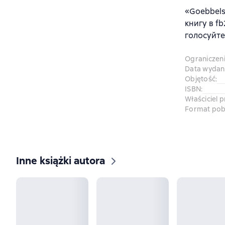
«Goebbels.
книгу в f
голосуйте
Ograniczen
Data wydani
Objętość
:
ISBN
:
Właściciel 
Format pob
Inne książki autora