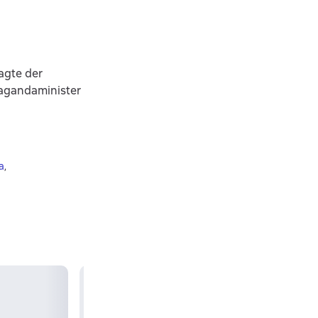
sagte der
pagandaminister
a
,