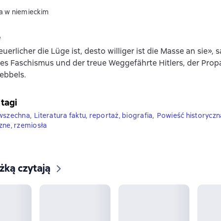
a w niemieckim
e
erlicher die Lüge ist, desto williger ist die Masse an sie», 
es Faschismus und der treue Weggefährte Hitlers, der Pro
ebbels.
 tagi
owszechna
,
Literatura faktu, reportaż, biografia
,
Powieść historyczn
zne, rzemiosła
ążką czytają