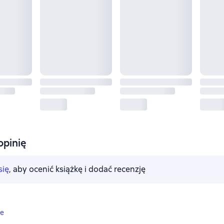
opinię
się
, aby ocenić książkę i dodać recenzję
ne