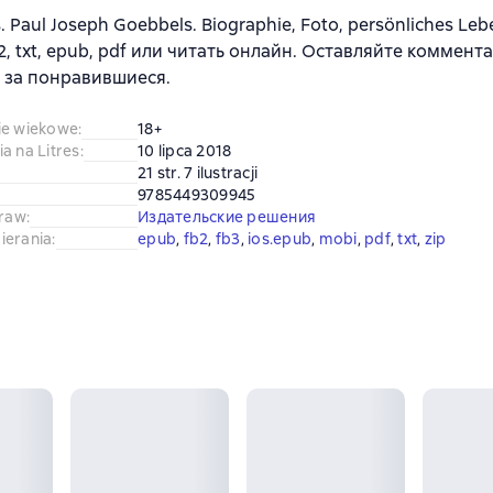
 Paul Joseph Goebbels. Biographie, Foto, persönliches Le
b2, txt, epub, pdf или читать онлайн. Оставляйте коммент
 за понравившиеся.
ie wiekowe
:
18+
a na Litres
:
10 lipca 2018
21 str. 7 ilustracji
9785449309945
praw
:
Издательские решения
ierania
:
epub
, 
fb2
, 
fb3
, 
ios.epub
, 
mobi
, 
pdf
, 
txt
, 
zip