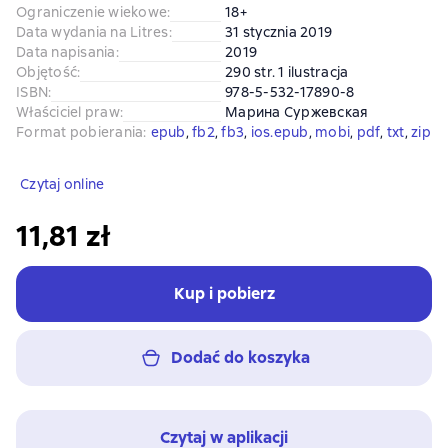
Ograniczenie wiekowe
:
18+
Data wydania na Litres
:
31 stycznia 2019
Data napisania
:
2019
Objętość
:
290 str. 1 ilustracja
ISBN
:
978-5-532-17890-8
Właściciel praw
:
Марина Суржевская
Format pobierania
:
epub
, 
fb2
, 
fb3
, 
ios.epub
, 
mobi
, 
pdf
, 
txt
, 
zip
Czytaj online
11,81 zł
Kup i pobierz
Dodać do koszyka
Czytaj w aplikacji