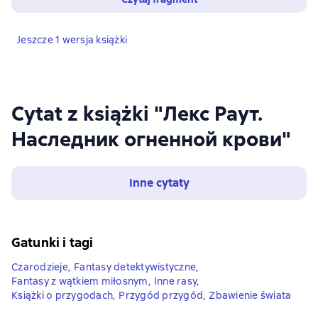
Jeszcze 1 wersja książki
Cytat z książki "Лекс Раут.
Наследник огненной крови"
Inne cytaty
Gatunki i tagi
Czarodzieje
,
Fantasy detektywistyczne
,
Fantasy z wątkiem miłosnym
,
Inne rasy
,
Książki o przygodach
,
Przygód przygód
,
Zbawienie świata