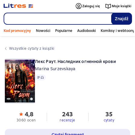
Zaloguj się
Moje książki
Znajdź
Kod promocyjny
Nowości
Popularne
Audiobooki
Komiksy i webtoony
Wszystkie cytaty z książki
Лекс Раут. Наследник огненной крови
Marina Surzevskaya
Tekst
, format audio dostępny
4,8
243
35
3060 ocen
recenzje
cytaty
Czytaj fragment