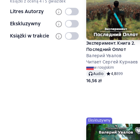
Książki z oceną 4 i 5 gwiazdek
wybrany
Litres Autorzy
Nie
wybrany
Ekskluzywny
Nie
wybrany
Książki w trakcie
Nie
Эксперимент. Книга 2.
wybrany
Последний Оплот
Валерий Увалов
Читает Сергей Курнаев
w rosyjskim
Audio
Средний рейтинг 4
4,8
899
16,56 zł
Ekskluzywny