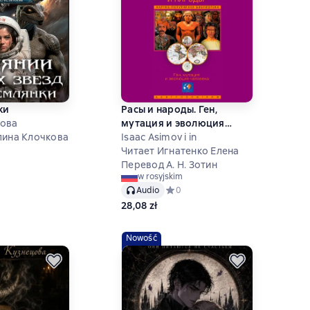
ки
Расы и народы. Ген,
нова
мутация и эволюция
лина Клочкова
человека
Isaac Asimov i in
Читает Игнатенко Елена
ний рейтинг 0 на основе 0 оценок
Перевод А. Н. Зотин
w rosyjskim
Audio
Средний рейтинг 0 на основе 0 оц
0
28,08 zł
Nowość