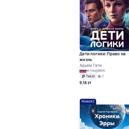
Дети логики: Право на
жизнь
Адьям Гати
w rosyjskim
Tekst
Средний рейтинг 0
0
9,18 zł
Nowość