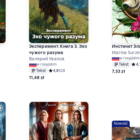
Эксперимент. Книга 3. Эхо
Инстинкт Зл
чужого разума
Marina Surze
w rosyjskim
Валерий Увалов
Tekst
Сред
4,
w rosyjskim
Tekst
Средний рейтинг 4,8 на основе 428 оценок
4,8
428
7,33 zł
,7 на основе 1484 оценок
11,48 zł
Nowość