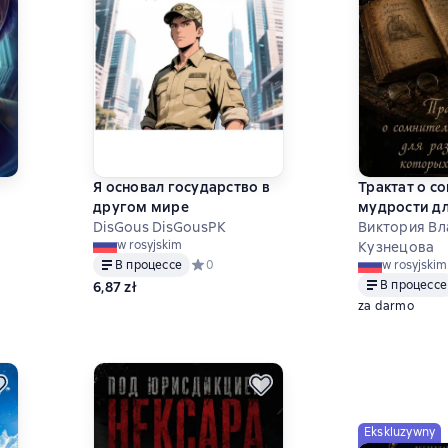
Я основал государство в
Трактат о с
другом мире
мудрости д
DisGous DisGousPK
рас, оказав
Виктория В
w rosyjskim
дураках
Кузнецова
 на основе 0 оценок
В процессе
Средний рейтинг 0 на основе 0 оценок
0
w rosyjskim
В процессе
6,87 zł
za darmo
Ekskluzywny