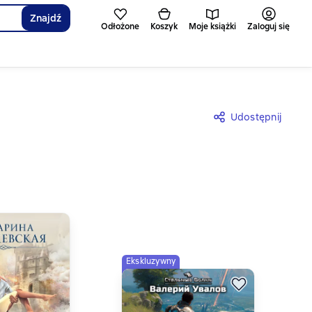
Znajdź
Odłożone
Koszyk
Moje książki
Zaloguj się
Udostępnij
Ekskluzywny