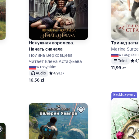
Ненужная королева.
Тринадцаты
Начать сначала
Marina Surze
w rosyjskim
Полина Верховцева
Tekst
Сред
4,
Читает Елена Астафьева
w rosyjskim
11,99 zł
,8 на основе 899 оценок
Audio
Средний рейтинг 4,9 на основе 137 оценок
4,9
137
16,56 zł
Ekskluzywny
18+