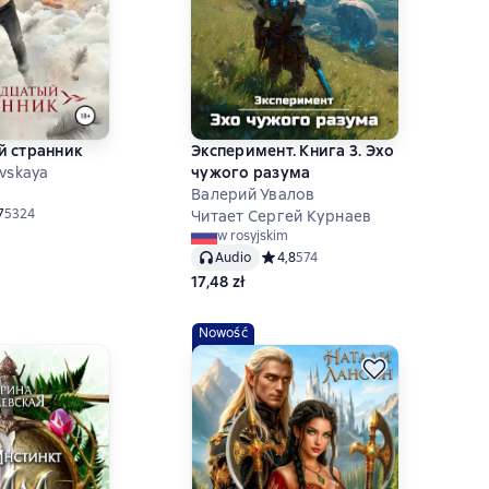
й странник
Эксперимент. Книга 3. Эхо
vskaya
чужого разума
Валерий Увалов
ний рейтинг 4,7 на основе 5324 оценок
7
5324
Читает Сергей Курнаев
w rosyjskim
Audio
Средний рейтинг 4,8 на основе 57
4,8
574
17,48 zł
Nowość