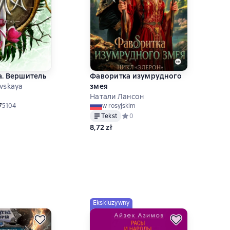
а. Вершитель
Фаворитка изумрудного
vskaya
змея
Натали Лансон
ний рейтинг 4,7 на основе 5104 оценок
7
5104
w rosyjskim
Tekst
Средний рейтинг 0 на основе 0 оц
0
8,72 zł
Ekskluzywny