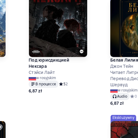
Под юрисдикцией
Белая Лили
Нексара
Джон Тейн
Стэйси Лайт
Читает Литр
тинг 0 на основе 0 оценок
w rosyjskim
Перевод Ди
В процессе
Средний рейтинг 5 на основе 2 оценок
5
2
Шервуд
w rosyjskim
6,87 zł
Audio
Сред
0
6,87 zł
Ekskluzywny