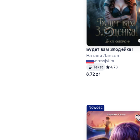
Будет вам Злодейка!
Натали Лансон
w rosyjskim
Tekst
Средний рейтинг 4
4,7
3
8,72 zł
Nowość