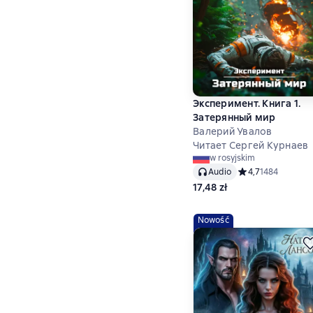
Эксперимент. Книга 1.
Затерянный мир
Валерий Увалов
Читает Сергей Курнаев
w rosyjskim
Audio
Средний рейтинг 4
4,7
1484
17,48 zł
Nowość