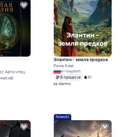
я
Элантин - земля предков
Рина Ким
w rosyjskim
ес Авточтец
В процессе
Средний рейтинг 5 на основе
5
1
онисий
za darmo
ний рейтинг 0 на основе 0 оценок
Nowość