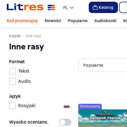
Katalog
PL
Kod promocyjny
Nowości
Popularne
Audiobooki
K
Książki
Inne rasy
Inne rasy
Format
Popularne
Tekst
Audio
Język
Rosyjski
Ekskluzywny
Wysoko oceniane.
Nie