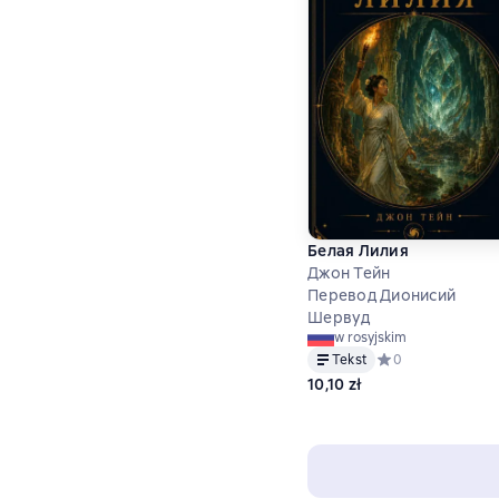
Белая Лилия
Джон Тейн
Перевод Дионисий
Шервуд
w rosyjskim
Tekst
Средний рейтинг 0
0
10,10 zł