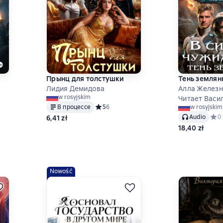
Прынц для толстушки
Тень землян
Лидия Демидова
Алла Желез
w rosyjskim
Читает Васи
,7 на основе 3 оценок
В процессе
Средний рейтинг 5 на основе 6 оценок
5
6
w rosyjskim
Audio
Сред
0
6,41 zł
18,40 zł
Nowość