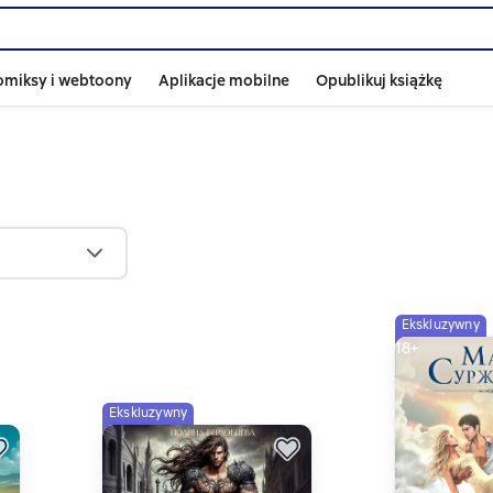
omiksy i webtoony
Aplikacje mobilne
Opublikuj książkę
Ekskluzywny
18+
Ekskluzywny