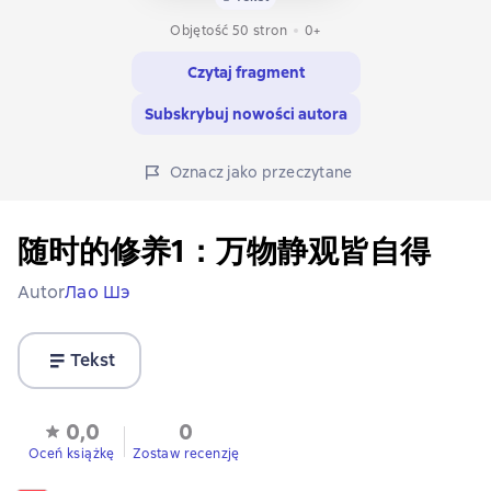
Objętość 50 stron
0+
Czytaj fragment
Subskrybuj nowości autora
Oznacz jako przeczytane
随时的修养1：万物静观皆自得
Autor
Лао Шэ
Tekst
0,0
0
Oceń książkę
Zostaw recenzję