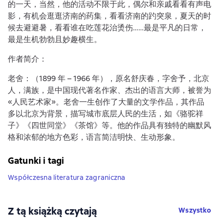
的一天，当然，他的活动不限于此，偶尔和亲戚看看有声电
影，有机会逛逛济南的药集，看看济南的趵突泉，夏天的时
候去避避暑，看看谁在吃莲花治烫伤……最是平凡的日常，
最是生机勃勃且妙趣横生。
作者简介：
老舍：（1899 年 – 1966 年），原名舒庆春，字舍予，北京
人，满族，是中国现代著名作家、杰出的语言大师，被誉为
«人民艺术家»。老舍一生创作了大量的文学作品，其作品
多以北京为背景，描写城市底层人民的生活，如《骆驼祥
子》《四世同堂》《茶馆》等。他的作品具有独特的幽默风
格和浓郁的地方色彩，语言简洁明快、生动形象。
Gatunki i tagi
Współczesna literatura zagraniczna
Z tą książką czytają
Wszystko