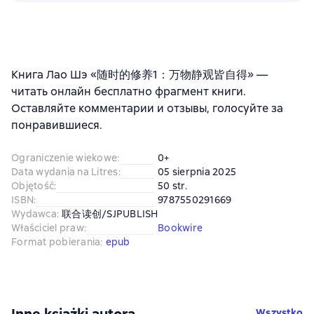
Книга Лао Шэ «随时的修养1：万物静观皆自得» —
читать онлайн бесплатно фрагмент книги.
Оставляйте комментарии и отзывы, голосуйте за
понравившиеся.
Ograniczenie wiekowe
:
0+
Data wydania na Litres
:
05 sierpnia 2025
Objętość
:
50 str.
ISBN
:
9787550291669
Wydawca
:
联合读创/SJPUBLISH
Właściciel praw
:
Bookwire
Format pobierania
:
epub
Inne książki autora
Wszystko