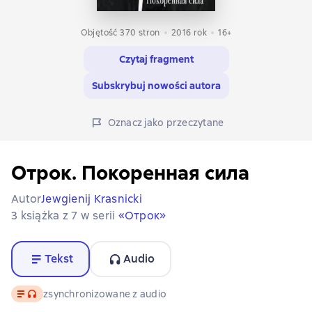
Objętość 370 stron
2016
rok
16+
Czytaj fragment
Subskrybuj nowości autora
Oznacz jako przeczytane
Отрок. Покоренная сила
Autor
Jewgienij Krasnicki
3 książka z 7 w serii
«Отрок»
Tekst
Audio
Tekst
, format audio dostępny
zsynchronizowane z audio