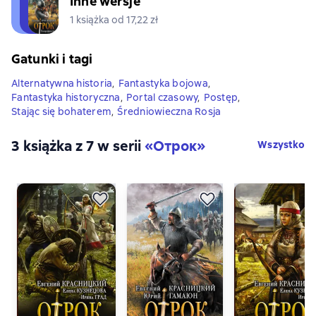
Inne wersje
1 książka od 17,22 zł
Gatunki i tagi
Alternatywna historia
,
Fantastyka bojowa
,
Fantastyka historyczna
,
Portal czasowy
,
Postęp
,
Stając się bohaterem
,
Średniowieczna Rosja
3 książka z 7 w serii
«Отрок»
Wszystko