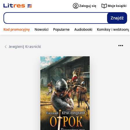
Zaloguj się
Moje książki
Znajdź
Kod promocyjny
Nowości
Popularne
Audiobooki
Komiksy i webtoony
Jewgienij Krasnicki