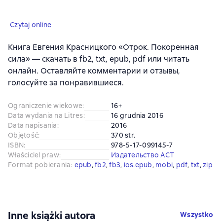
Czytaj online
Книга Евгения Красницкого «Отрок. Покоренная
сила» — скачать в fb2, txt, epub, pdf или читать
онлайн. Оставляйте комментарии и отзывы,
голосуйте за понравившиеся.
Ograniczenie wiekowe
:
16+
Data wydania na Litres
:
16 grudnia 2016
Data napisania
:
2016
Objętość
:
370 str.
ISBN
:
978-5-17-099145-7
Właściciel praw
:
Издательство АСТ
Format pobierania
:
epub
, 
fb2
, 
fb3
, 
ios.epub
, 
mobi
, 
pdf
, 
txt
, 
zip
Inne książki autora
Wszystko