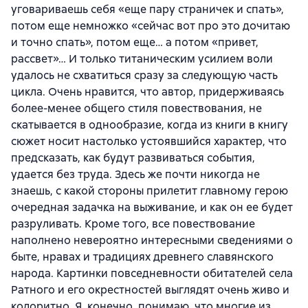
уговариваешь себя «еще пару страничек и спать»,
потом еще немножко «сейчас вот про это дочитаю
и точно спать», потом еще… а потом «привет,
рассвет»… И только титаническим усилием воли
удалось не схватиться сразу за следующую часть
цикла. Очень нравится, что автор, придерживаясь
более-менее общего стиля повествования, не
скатывается в однообразие, когда из книги в книгу
сюжет носит настолько устоявшийся характер, что
предсказать, как будут развиваться события,
удается без труда. Здесь же почти никогда не
знаешь, с какой стороны прилетит главному герою
очередная задачка на выживание, и как он ее будет
разруливать. Кроме того, все повествование
наполнено невероятно интересными сведениями о
быте, нравах и традициях древнего славянского
народа. Картинки повседневности обитателей села
Ратного и его окрестностей выглядят очень живо и
колоритно. Я, конечно, понимаю, что многие из