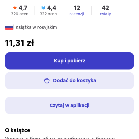
4,7
4,4
12
42
320 ocen
322 ocen
recenzji
cytaty
Książka w rosyjskim
11,31 zł
Kup i pobierz
Dodać do koszyka
Czytaj w aplikacji
O książce
Уцелеть в бою, убить или обратить в бегство