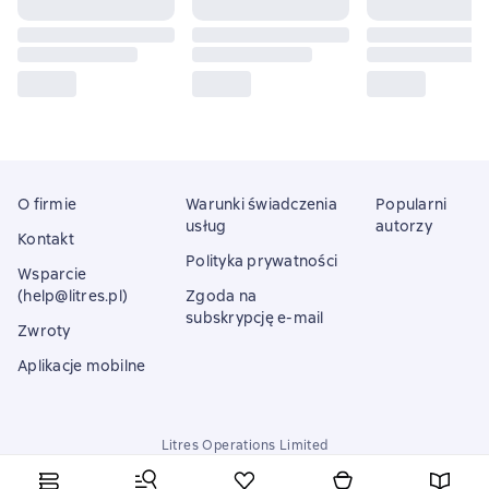
O firmie
Warunki świadczenia
Popularni
usług
autorzy
Kontakt
Polityka prywatności
Wsparcie
(help@litres.pl)
Zgoda na
subskrypcję e-mail
Zwroty
Aplikacje mobilne
Litres Operations Limited
18 Mallow street co. Limerick, Ireland