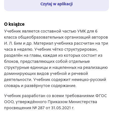
Czytaj w aplikacji
O książce
Учебник является составной частью УМК для 6
класса общеобразовательных организаций авторов
И. Л. Бим и др. Материал учебника рассчитан на три
часа в неделю. Учебник чётко структурирован,
разделён на главы, каждая из которых состоит из
блоков, представляющих собой отдельные
структурные единицы и нацеленных на реализацию
доминирующих видов учебной и речевой
деятельности. Учебник содержит немецко-русский
словарь и развёрнутое содержание.
Учебник разработан со всеми требованиями ФГОС
ООО, утверждённого Приказом Министерства
просвещения № 287 от 31.05.2021 г.