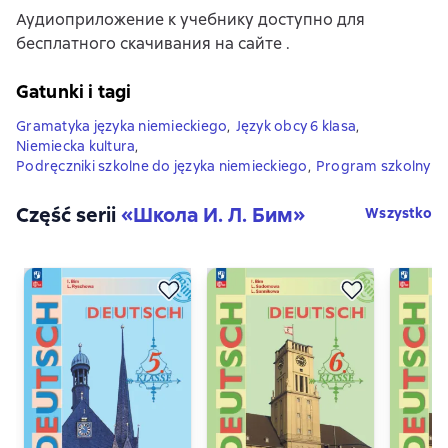
Аудиоприложение к учебнику доступно для
бесплатного скачивания на сайте .
Gatunki i tagi
Gramatyka języka niemieckiego
,
Język obcy 6 klasa
,
Niemiecka kultura
,
Podręczniki szkolne do języka niemieckiego
,
Program szkolny
Część serii
«
Школа И. Л. Бим
»
Wszystko