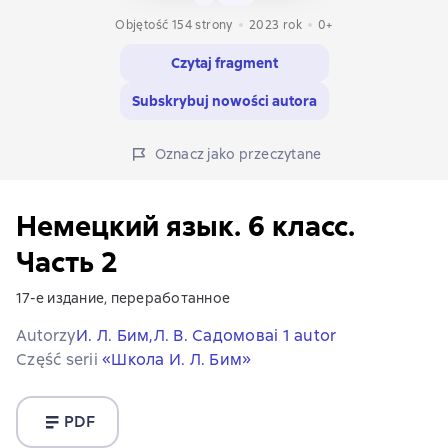
Objętość 154 strony
2023
rok
0+
Czytaj fragment
Subskrybuj nowości autora
Oznacz jako przeczytane
Немецкий язык. 6 класс.
Часть 2
17-е издание, переработанное
Autorzy
И. Л. Бим,
Л. В. Садомова
i 1 autor
Część serii
«Школа И. Л. Бим»
PDF