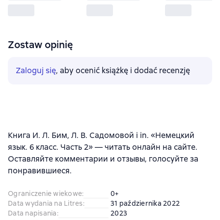
Zostaw opinię
Zaloguj się
, aby ocenić książkę i dodać recenzję
Книга И. Л. Бим, Л. В. Садомовой i in. «Немецкий
язык. 6 класс. Часть 2» — читать онлайн на сайте.
Оставляйте комментарии и отзывы, голосуйте за
понравившиеся.
Ograniczenie wiekowe
:
0+
Data wydania na Litres
:
31 października 2022
Data napisania
:
2023