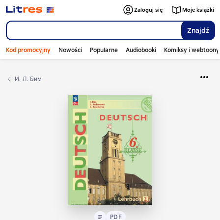
Zaloguj się
Moje książki
Znajdź
Kod promocyjny
Nowości
Popularne
Audiobooki
Komiksy i webtoony
И. Л. Бим
Tekst
PDF
PDF