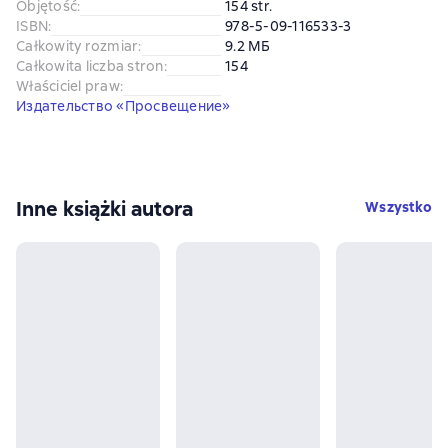
Objętość
:
154 str.
ISBN
:
978-5-09-116533-3
Całkowity rozmiar
:
9.2 МБ
Całkowita liczba stron
:
154
Właściciel praw
:
Издательство «Просвещение»
Inne książki autora
Wszystko