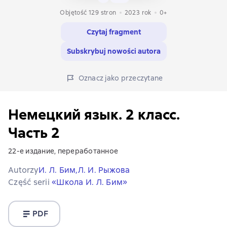
Objętość 129 stron
2023
rok
0+
Czytaj fragment
Subskrybuj nowości autora
Oznacz jako przeczytane
Немецкий язык. 2 класс.
Часть 2
22-е издание, переработанное
Autorzy
И. Л. Бим,
Л. И. Рыжова
Część serii
«Школа И. Л. Бим»
PDF