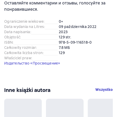
Оставляйте комментарии и отзывы, голосуйте за
понравившиеся.
Ograniczenie wiekowe
:
0+
Data wydania na Litres
:
09 października 2022
Data napisania
:
2023
Objętość
:
129 str.
ISBN
:
978-5-09-116518-0
Całkowity rozmiar
:
7.8 МБ
Całkowita liczba stron
:
129
Właściciel praw
:
Издательство «Просвещение»
Inne książki autora
Wszystko