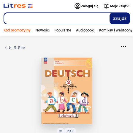
Zaloguj się
Moje książki
Znajdź
Kod promocyjny
Nowości
Popularne
Audiobooki
Komiksy i webtoony
И. Л. Бим
Tekst
PDF
PDF