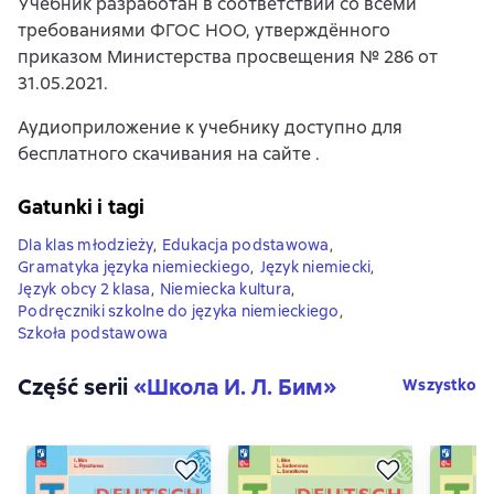
Учебник разработан в соответствии со всеми
требованиями ФГОС НОО, утверждённого
приказом Министерства просвещения № 286 от
31.05.2021.
Аудиоприложение к учебнику доступно для
бесплатного скачивания на сайте .
Gatunki i tagi
Dla klas młodzieży
,
Edukacja podstawowa
,
Gramatyka języka niemieckiego
,
Język niemiecki
,
Język obcy 2 klasa
,
Niemiecka kultura
,
Podręczniki szkolne do języka niemieckiego
,
Szkoła podstawowa
Część serii
«
Школа И. Л. Бим
»
Wszystko