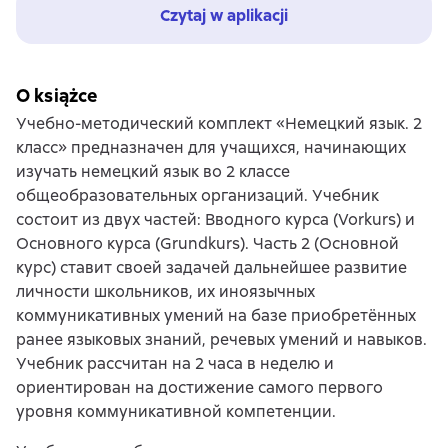
Czytaj w aplikacji
O książce
Учебно-методический комплект «Немецкий язык. 2
класс» предназначен для учащихся, начинающих
изучать немецкий язык во 2 классе
общеобразовательных организаций. Учебник
состоит из двух частей: Вводного курса (Vorkurs) и
Основного курса (Grundkurs). Часть 2 (Основной
курс) ставит своей задачей дальнейшее развитие
личности школьников, их иноязычных
коммуникативных умений на базе приобретённых
ранее языковых знаний, речевых умений и навыков.
Учебник рассчитан на 2 часа в неделю и
ориентирован на достижение самого первого
уровня коммуникативной компетенции.