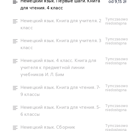
Немецкий язык. Первые шаги. Книга
od 9,15 zł
для чтения. 4 класс
tymczasowo
Немецкий язык. Книга для учителя. 2
niedostępna
класс
tymczasowo
Немецкий язык. Книга для учителя. 3
niedostępna
класс
tymczasowo
Немецкий язык. 4 класс. Книга для
niedostępna
учителя к предметной линии
учебников И. Л. Бим
tymczasowo
Немецкий язык. Книга для чтения. 7-
niedostępna
9 классы
tymczasowo
Немецкий язык. Книга для чтения. 5-
niedostępna
6 классы
tymczasowo
Немецкий язык. Сборник
niedostępna