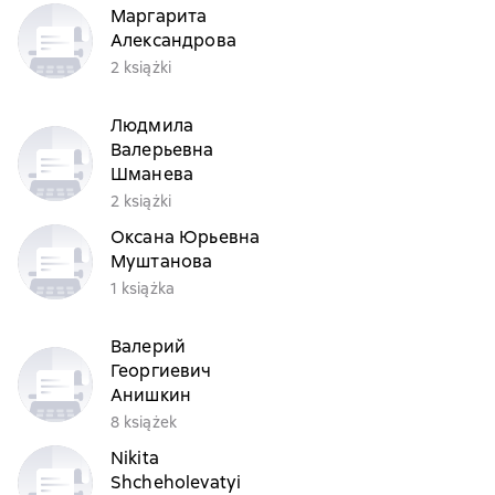
Маргарита
Александрова
2 książki
Людмила
Валерьевна
Шманева
2 książki
Оксана Юрьевна
Муштанова
1 książka
Валерий
Георгиевич
Анишкин
8 książek
Nikita
Shcheholevatyi