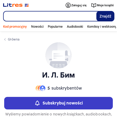
Слайдер с книгами
Zaloguj się
Moje książki
Znajdź
Kod promocyjny
Nowości
Popularne
Audiobooki
Komiksy i webtoony
Główna
И. Л. Бим
5
subskrybentów
Subskrybuj nowości
Wyślemy powiadomienie o nowych książkach, audiobookach,