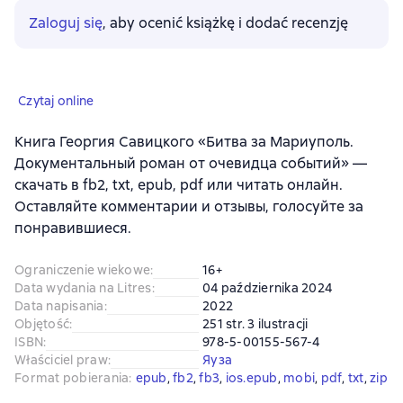
Zaloguj się
, aby ocenić książkę i dodać recenzję
Czytaj online
Книга Георгия Савицкого «Битва за Мариуполь.
Документальный роман от очевидца событий» —
скачать в fb2, txt, epub, pdf или читать онлайн.
Оставляйте комментарии и отзывы, голосуйте за
понравившиеся.
Ograniczenie wiekowe
:
16+
Data wydania na Litres
:
04 października 2024
Data napisania
:
2022
Objętość
:
251 str. 3 ilustracji
ISBN
:
978-5-00155-567-4
Właściciel praw
:
Яуза
Format pobierania
:
epub
, 
fb2
, 
fb3
, 
ios.epub
, 
mobi
, 
pdf
, 
txt
, 
zip