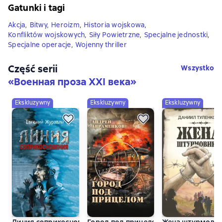
Gatunki i tagi
Akcja
,
Bitwy
,
Heroizm
,
Historia wojskowa
,
Konfliktów wojskowych
,
Siły Powietrzne
,
Specjalne jednostki
,
Specjalne operacje
,
Wojenny thriller
Część serii
Wszystko
«
Военная проза XXI века
»
Ekskluzywny
Ekskluzywny
Ekskluzywny
Линия соприкосновения
Город под прицелом
Жена штурмови