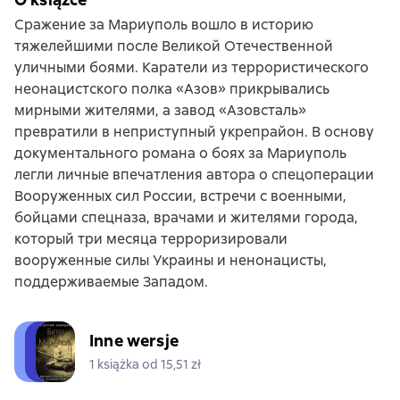
Сражение за Мариуполь вошло в историю
тяжелейшими после Великой Отечественной
уличными боями. Каратели из террористического
неонацистского полка «Азов» прикрывались
мирными жителями, а завод «Азовсталь»
превратили в неприступный укрепрайон. В основу
документального романа о боях за Мариуполь
легли личные впечатления автора о спецоперации
Вооруженных сил России, встречи с военными,
бойцами спецназа, врачами и жителями города,
который три месяца терроризировали
вооруженные силы Украины и ненонацисты,
поддерживаемые Западом.
Inne wersje
1 książka od 15,51 zł