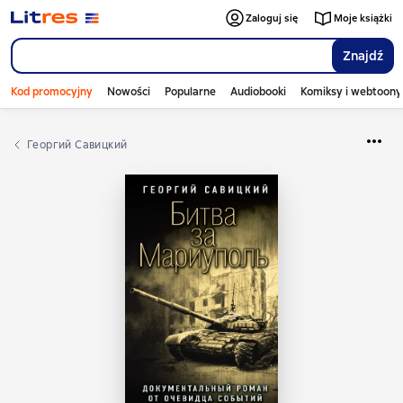
Zaloguj się
Moje książki
Znajdź
Kod promocyjny
Nowości
Popularne
Audiobooki
Komiksy i webtoony
Георгий Савицкий