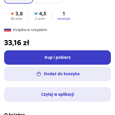
3,8
4,5
1
38 ocen
2 ocen
recenzja
Książka w rosyjskim
33,16 zł
Kup i pobierz
Dodać do koszyka
Czytaj w aplikacji
O książce