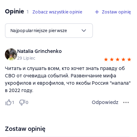
Opinie
,
1 opinia
1
Zobacz wszystkie opinie
Zostaw opinię
Najpopularniejsze pierwsze
Natalia Grinchenko
29 Lipiec
Читать и слушать всем, кто хочет знать правду об
СВО от очевидца событий. Развенчание мифа
укрофилов и еврофилов, что якобы Россия "напала"
в 2022 году.
Odpowiedz
1
0
Zostaw opinię