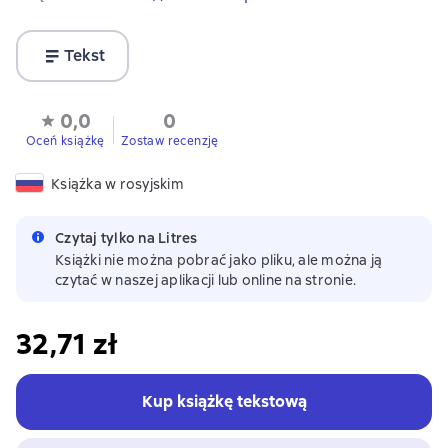
Tekst
0,0
0
Oceń książkę
Zostaw recenzję
Książka w rosyjskim
Czytaj tylko na Litres
Książki nie można pobrać jako pliku, ale można ją
czytać w naszej aplikacji lub online na stronie.
32,71 zł
Kup książkę tekstową