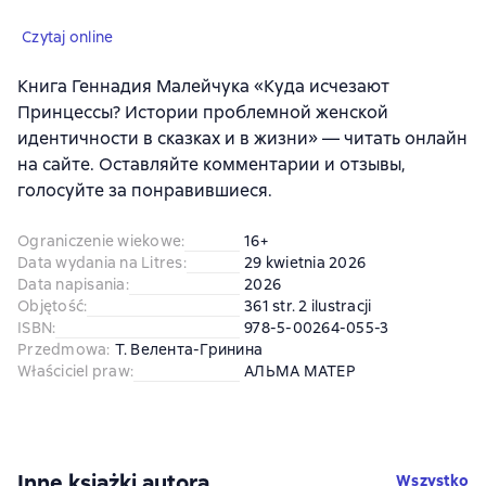
Czytaj online
Книга Геннадия Малейчука «Куда исчезают
Принцессы? Истории проблемной женской
идентичности в сказках и в жизни» — читать онлайн
на сайте. Оставляйте комментарии и отзывы,
голосуйте за понравившиеся.
Ograniczenie wiekowe
:
16+
Data wydania na Litres
:
29 kwietnia 2026
Data napisania
:
2026
Objętość
:
361 str. 2 ilustracji
ISBN
:
978-5-00264-055-3
Przedmowa
:
Т. Велента-Гринина
Właściciel praw
:
АЛЬМА МАТЕР
Inne książki autora
Wszystko