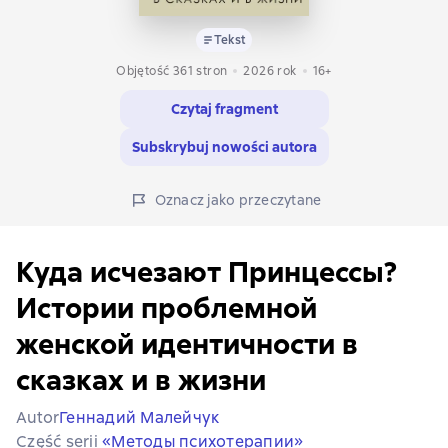
Tekst
Objętość 361 stron
2026
rok
16+
Czytaj fragment
Subskrybuj nowości autora
Oznacz jako przeczytane
Куда исчезают Принцессы?
Истории проблемной
женской идентичности в
сказках и в жизни
Autor
Геннадий Малейчук
Część serii
«Методы психотерапии»