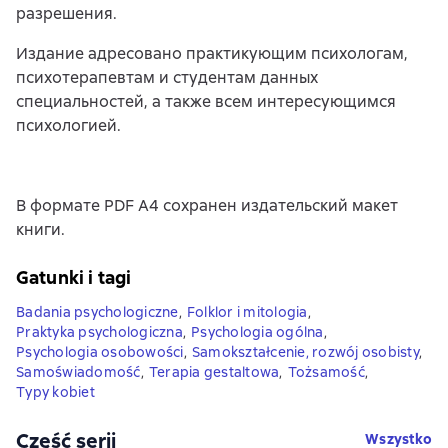
разрешения.
Издание адресовано практикующим психологам,
психотерапевтам и студентам данных
специальностей, а также всем интересующимся
психологией.
В формате PDF A4 сохранен издательский макет
книги.
Gatunki i tagi
Badania psychologiczne
,
Folklor i mitologia
,
Praktyka psychologiczna
,
Psychologia ogólna
,
Psychologia osobowości
,
Samokształcenie, rozwój osobisty
,
Samoświadomość
,
Terapia gestaltowa
,
Tożsamość
,
Typy kobiet
Część serii
Wszystko