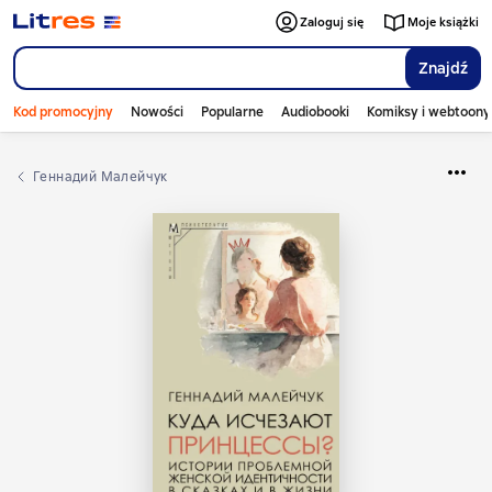
Zaloguj się
Moje książki
Znajdź
Kod promocyjny
Nowości
Popularne
Audiobooki
Komiksy i webtoony
Геннадий Малейчук