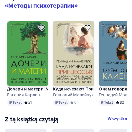
«
Методы психотерапии
»
Дочери и матери. Материнская фигура в жизни женщины
Куда исчезают Принцессы? Истории 
О чем говорят 
Евгения Карлин
Геннадий Малейчук
Геннадий Мале
Tekst
Tekst
Tekst
Tekst
Средний рейтинг 5 на основе 1 оценок
5
1
Tekst
Средний рейтинг 0 на основе 0 оц
0
Tekst
Средний 
3
2
Z tą książką czytają
Wszystko