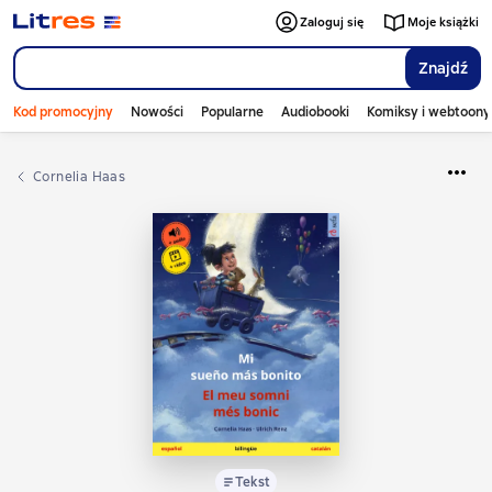
Zaloguj się
Moje książki
Znajdź
Kod promocyjny
Nowości
Popularne
Audiobooki
Komiksy i webtoony
Cornelia Haas
Tekst