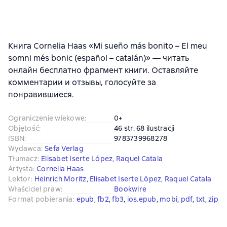
Книга Cornelia Haas «Mi sueño más bonito – El meu
somni més bonic (español – catalán)» — читать
онлайн бесплатно фрагмент книги. Оставляйте
комментарии и отзывы, голосуйте за
понравившиеся.
Ograniczenie wiekowe
:
0+
Objętość
:
46 str. 68 ilustracji
ISBN
:
9783739968278
Wydawca
:
Sefa Verlag
Tłumacz
:
Elisabet Iserte López
,
Raquel Catala
Artysta
:
Cornelia Haas
Lektor
:
Heinrich Moritz
,
Elisabet Iserte López
,
Raquel Catala
Właściciel praw
:
Bookwire
Format pobierania
:
epub
, 
fb2
, 
fb3
, 
ios.epub
, 
mobi
, 
pdf
, 
txt
, 
zip