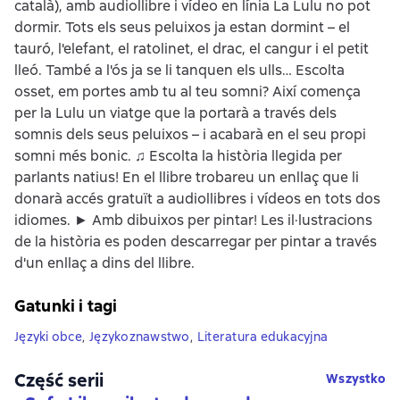
català), amb audiollibre i vídeo en línia La Lulu no pot
dormir. Tots els seus peluixos ja estan dormint – el
tauró, l'elefant, el ratolinet, el drac, el cangur i el petit
lleó. També a l'ós ja se li tanquen els ulls… Escolta
osset, em portes amb tu al teu somni? Així comença
per la Lulu un viatge que la portarà a través dels
somnis dels seus peluixos – i acabarà en el seu propi
somni més bonic. ♫ Escolta la història llegida per
parlants natius! En el llibre trobareu un enllaç que li
donarà accés gratuït a audiollibres i vídeos en tots dos
idiomes. ► Amb dibuixos per pintar! Les il·lustracions
de la història es poden descarregar per pintar a través
d'un enllaç a dins del llibre.
Gatunki i tagi
Języki obce
,
Językoznawstwo
,
Literatura edukacyjna
Część serii
Wszystko