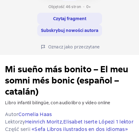
Objętość 46 stron
0+
Czytaj fragment
Subskrybuj nowości autora
Oznacz jako przeczytane
Mi sueño más bonito – El meu
somni més bonic (español –
catalán)
Libro infantil bilingüe, con audiolibro y vídeo online
Autor
Cornelia Haas
Lektorzy
Heinrich Moritz,
Elisabet Iserte López
i 1 lektor
Część serii
«Sefa Libros ilustrados en dos idiomas»