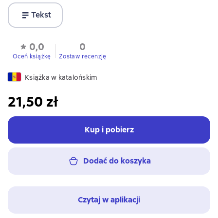
Tekst
0,0
0
Oceń książkę
Zostaw recenzję
Książka w katalońskim
21,50 zł
Kup i pobierz
Dodać do koszyka
Czytaj w aplikacji