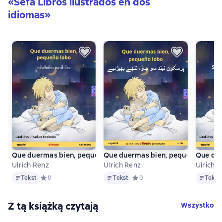
«
Sefa Libros ilustrados en dos
idiomas
»
Que duermas bien, pequeño lobo – หลับฝันดีนะ หมาป่าน้อย (espa
Que due
Ulrich Renz
Ulrich Renz
Ulrich 
Tekst
Tekst
Tekst
Tekst
Средний рейтинг 0 на основе 0 оценок
0
Tekst
Средний рейтинг 0 на основе 
0
Tekst
Z tą książką czytają
Wszystko