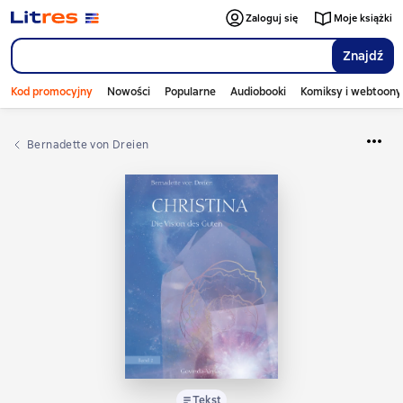
Zaloguj się
Moje książki
Znajdź
Kod promocyjny
Nowości
Popularne
Audiobooki
Komiksy i webtoony
Bernadette von Dreien
Tekst