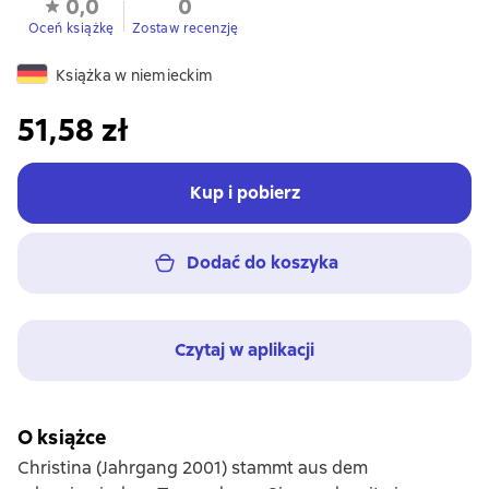
0,0
0
Oceń książkę
Zostaw recenzję
Książka w niemieckim
51,58 zł
Kup i pobierz
Dodać do koszyka
Czytaj w aplikacji
O książce
Christina (Jahrgang 2001) stammt aus dem