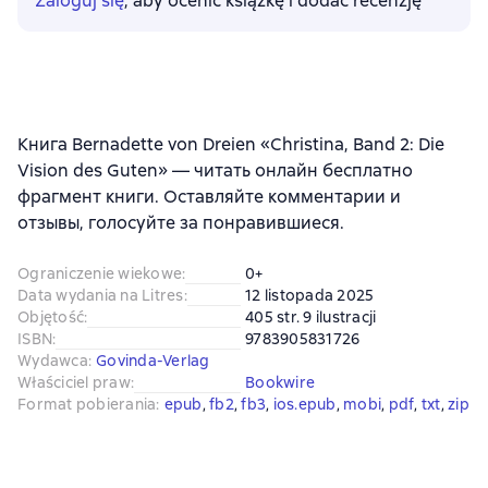
Zaloguj się
, aby ocenić książkę i dodać recenzję
Книга Bernadette von Dreien «Christina, Band 2: Die
Vision des Guten» — читать онлайн бесплатно
фрагмент книги. Оставляйте комментарии и
отзывы, голосуйте за понравившиеся.
Ograniczenie wiekowe
:
0+
Data wydania na Litres
:
12 listopada 2025
Objętość
:
405 str. 9 ilustracji
ISBN
:
9783905831726
Wydawca
:
Govinda-Verlag
Właściciel praw
:
Bookwire
Format pobierania
:
epub
, 
fb2
, 
fb3
, 
ios.epub
, 
mobi
, 
pdf
, 
txt
, 
zip