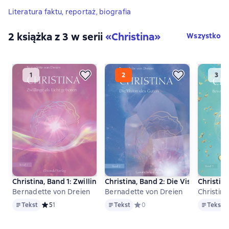
Literatura faktu, reportaż, biografia
2 książka z 3 w serii
«Christina»
Wszystko
Christina, Band 1: Zwillinge als Licht geboren
Christina, Band 2: Die Vision des Gu
Christin
Bernadette von Dreien
Bernadette von Dreien
Christina
Tekst
Tekst
Tekst
Tekst
Средний рейтинг 5 на основе 1 оценок
5
1
Tekst
Средний рейтинг 0 на основе 
0
Tekst