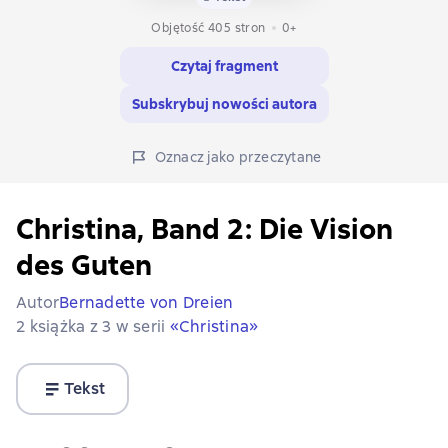
Objętość 405 stron
0+
Czytaj fragment
Subskrybuj nowości autora
Oznacz jako przeczytane
Christina, Band 2: Die Vision
des Guten
Autor
Bernadette von Dreien
2 książka z 3 w serii
«Christina»
Tekst