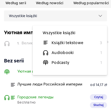
Według serii
Według nowości
Według popularności
Wszystkie książki
Уютная империя
Wszystkie książki
tymczasowo
Książki tekstowe
3
Великая княжна. Live
1.
niedostępna
Audiobooki
1
Bez serii
Podcasty
1
Уютная история
Słuchaj
Лучшие люди Российской империи
od 14,17 zł
Городские легенды
Czytaj
Бесплатно
Słuchaj