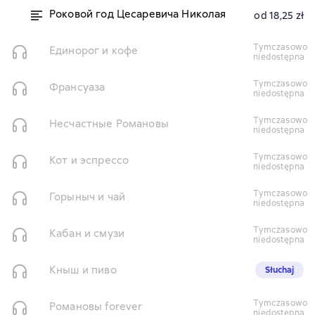
Роковой год Цесаревича Николая
od 18,25 zł
tymczasowo
Единорог и кофе
niedostępna
tymczasowo
Франсуаза
niedostępna
tymczasowo
Несчастные Романовы
niedostępna
tymczasowo
Кот и эспрессо
niedostępna
tymczasowo
Горыныч и чай
niedostępna
tymczasowo
Кабан и смузи
niedostępna
Кныш и пиво
Słuchaj
tymczasowo
Романовы forever
niedostępna