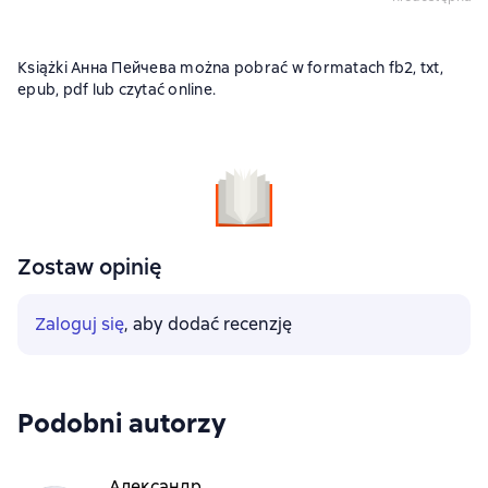
Książki Анна Пейчева można pobrać w formatach fb2, txt,
epub, pdf lub czytać online.
Zostaw opinię
Zaloguj się
, aby dodać recenzję
Podobni autorzy
Александр