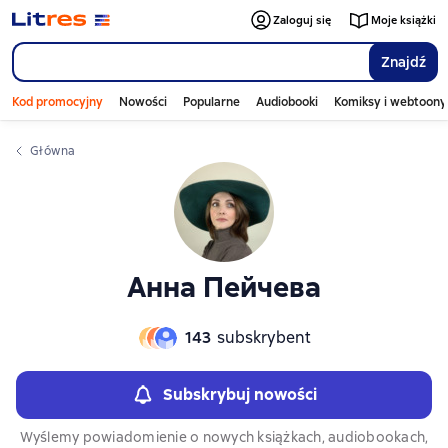
Слайдер с книгами
Слайдер с книгами
Zaloguj się
Moje książki
Znajdź
Kod promocyjny
Nowości
Popularne
Audiobooki
Komiksy i webtoony
Główna
Анна Пейчева
143
subskrybent
Subskrybuj nowości
Wyślemy powiadomienie o nowych książkach, audiobookach,