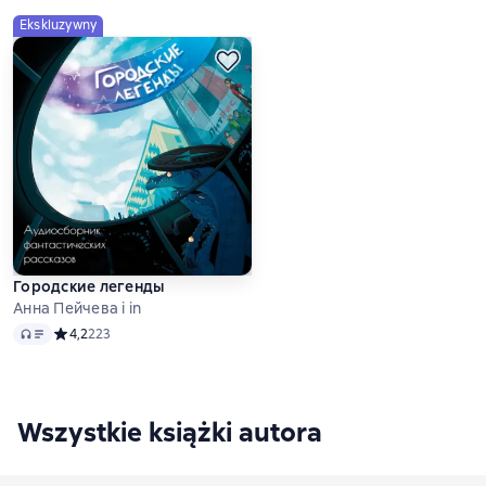
Ekskluzywny
Городские легенды
Анна Пейчева i in
Audio
Средний рейтинг 4,2 на основе 223 оценок
4,2
223
Wszystkie książki autora