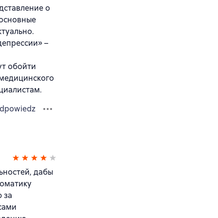
дставление о
 основные
ктуально.
депрессии» –
ут обойти
т медицинского
циалистам.
dpowiedz
ьностей, дабы
томатику
 за
сами