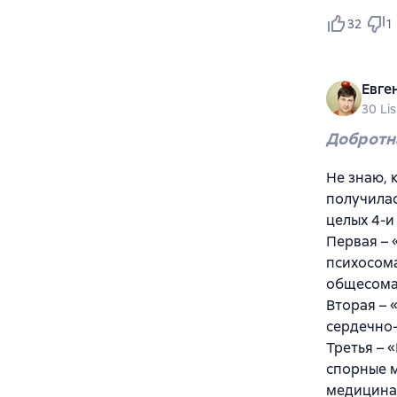
32
1
Евге
30 Li
Добротн
Не знаю, 
получилас
целых 4-и
Первая – 
психосома
общесома
Вторая – 
сердечно-
Третья – 
спорные м
медицина 