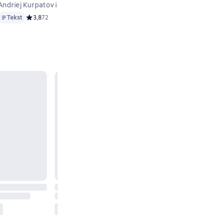
Andriej Kurpatov i in
Andriej Kurpatov i in
Andriej Kurpatov
Tekst
Tekst
Tekst
8 на основе 36 оценок
Tekst
Средний рейтинг 3,8 на основе 72 оценок
3,8
72
Tekst
Средний рейтинг 4,3 на основе 28 оц
4,3
28
Tekst
Средний 
3,8
17