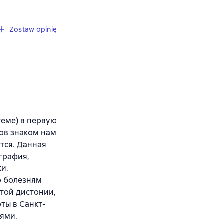
Zostaw opinię
теме) в первую
ов знаком нам
тся. Данная
графия,
и.
о болезням
стой дистонии,
ты в Санкт-
ями.