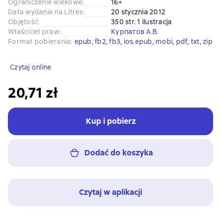
Ograniczenie wiekowe
:
16+
Data wydania na Litres
:
20 stycznia 2012
Objętość
:
350 str. 1 ilustracja
Właściciel praw
:
Курпатов А.В.
Format pobierania
:
epub
, 
fb2
, 
fb3
, 
ios.epub
, 
mobi
, 
pdf
, 
txt
, 
zip
Czytaj online
20,71 zł
Kup i pobierz
Dodać do koszyka
Czytaj w aplikacji