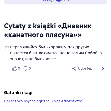
Cytaty z książki «Дневник
«канатного плясуна»»
Стремящийся быть хорошим для других
пытается быть каким-то , но не самим Собой, а
значит, и не быть вовсе
0
0
Udostępnij
Gatunki i tagi
Doradztwo psychologiczne
,
Książki filozoficzne