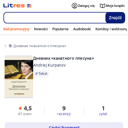
Zaloguj się
Moje książki
Znajdź
Kod promocyjny
Nowości
Popularne
Audiobooki
Komiksy i webtoony
📚 
Дневник «канатного плясуна»
Дневник «канатного плясуна»
Andriej Kurpatov
Tekst
Tekst
4,5
9
1
47 ocen
recenzji
cytat
Czytaj fragment