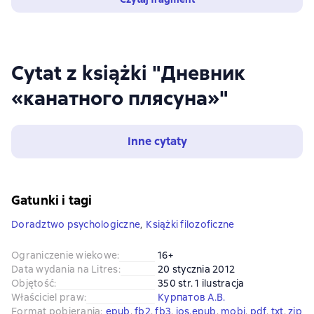
Cytat z książki "Дневник
«канатного плясуна»"
Inne cytaty
Gatunki i tagi
Doradztwo psychologiczne
,
Książki filozoficzne
Ograniczenie wiekowe
:
16+
Data wydania na Litres
:
20 stycznia 2012
Objętość
:
350 str. 1 ilustracja
Właściciel praw
:
Курпатов А.В.
Format pobierania
:
epub
, 
fb2
, 
fb3
, 
ios.epub
, 
mobi
, 
pdf
, 
txt
, 
zip