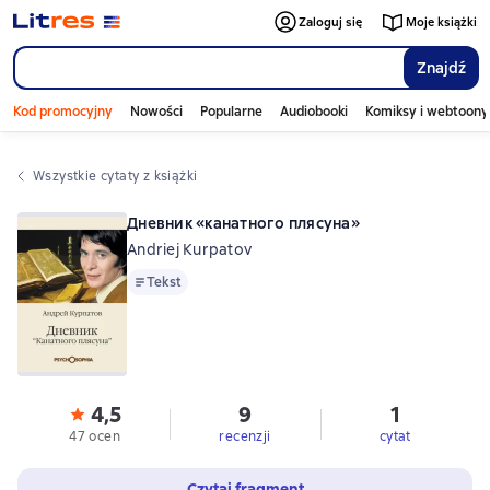
Zaloguj się
Moje książki
Znajdź
Kod promocyjny
Nowości
Popularne
Audiobooki
Komiksy i webtoony
Wszystkie cytaty z książki
Дневник «канатного плясуна»
Andriej Kurpatov
Tekst
Tekst
4,5
9
1
47 ocen
recenzji
cytat
Czytaj fragment