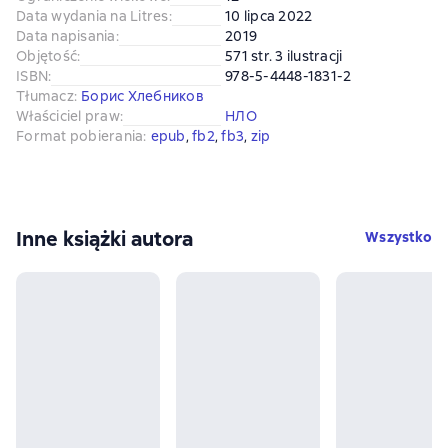
Data wydania na Litres
:
10 lipca 2022
Data napisania
:
2019
Objętość
:
571 str. 3 ilustracji
ISBN
:
978-5-4448-1831-2
Tłumacz
:
Борис Хлебников
Właściciel praw
:
НЛО
Format pobierania
:
epub
, 
fb2
, 
fb3
, 
zip
Inne książki autora
Wszystko