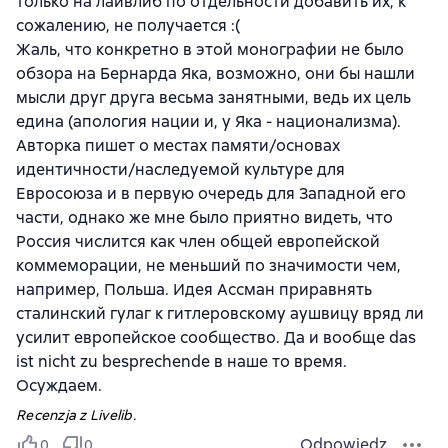
только на лайвлиб по отдельности добавить их, к
сожалению, не получается :(
Жаль, что конкретно в этой монографии не было
обзора на Бернарда Яка, возможно, они бы нашли
мысли друг друга весьма занятными, ведь их цель
едина (апология нации и, у Яка - национализма).
Авторка пишет о местах памяти/основах
идентичности/наследуемой культуре для
Евросоюза и в первую очередь для Западной его
части, однако же мне было приятно видеть, что
Россия числится как член общей европейской
коммеморации, не меньший по значимости чем,
например, Польша. Идея Ассман приравнять
сталинский гулаг к гитлеровскому аушвицу вряд ли
усилит европейское сообщество. Да и вообще das
ist nicht zu besprechende в наше то время.
Осуждаем.
Recenzja z Livelib.
Odpowiedz
0
0