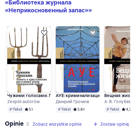
«
Библиотека журнала
«Неприкосновенный запас»
»
Чужими голосами. Память о крестьянских восстаниях эпо
АУЕ: криминализация молодежи и м
Вещная жизнь
Zespół autorów
Дмирий Громов
А. В. Голубев
Tekst
Tekst
Tekst
Tekst
Средний рейтинг 5 на основе 3 оценок
5
3
Tekst
Средний рейтинг 3,8 на основе 4 
3,8
4
Tekst
Средний
4,3
4
Opinie
,
3 opinie
3
Zobacz wszystkie opinie
Zostaw opinię