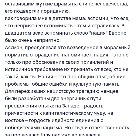
оставившим жуткие шрамы на спине человечества,
его подвергли порицанию.
Как говорила мне в детстве мама: вспомни, что ела,
что неприятнее вспоминать – тем и отравилась. В
двадцатом веке вспоминать слово "нация" Европе
было очень неприятно.
Ассман, преодолевая это возведенное в моральный
норматив отвращение, напоминает: нация – это не
только про обоснование своих привилегий и
истеричное требование их признать от всех, кто не
такой, как ты. Нация – это про общий опыт, общие
проблемы, общие ошибки и культурную память.
Для переживших нацистскую трагедию немцев
были разработаны два энергичных пути
преодоления опыта: на Западе – радость
причастности к капиталистическому чуду, на
Востоке – гордость идейного единения с
победителями нацизма. Но стыд и ответственность
за прошедшее (для нас уже вошедшее в