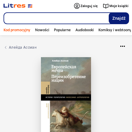
Zaloguj się
Moje książki
Znajdź
Kod promocyjny
Nowości
Popularne
Audiobooki
Komiksy i webtoony
Алейда Ассман