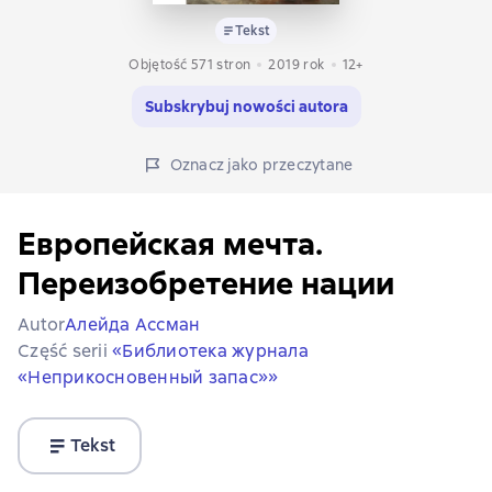
Tekst
Objętość 571 stron
2019
rok
12+
Subskrybuj nowości autora
Oznacz jako przeczytane
Европейская мечта.
Переизобретение нации
Autor
Алейда Ассман
Część serii
«Библиотека журнала
«Неприкосновенный запас»»
Tekst