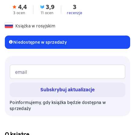
4,4
3,9
3
3 ocen
11 ocen
recenzje
Książka w rosyjskim
Niedostępne w sprzedaży
email
Subskrybuj aktualizacje
Poinformujemy, gdy książka będzie dostępna w
sprzedaży
O książce