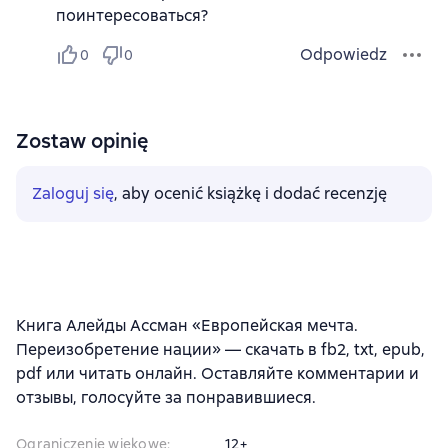
поинтересоваться?
Odpowiedz
0
0
Zostaw opinię
Zaloguj się
, aby ocenić książkę i dodać recenzję
Книга Алейды Ассман «Европейская мечта.
Переизобретение нации» — скачать в fb2, txt, epub,
pdf или читать онлайн. Оставляйте комментарии и
отзывы, голосуйте за понравившиеся.
Ograniczenie wiekowe
:
12+