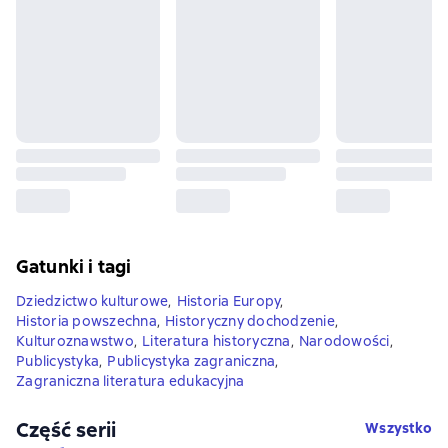
Gatunki i tagi
Dziedzictwo kulturowe
,
Historia Europy
,
Historia powszechna
,
Historyczny dochodzenie
,
Kulturoznawstwo
,
Literatura historyczna
,
Narodowości
,
Publicystyka
,
Publicystyka zagraniczna
,
Zagraniczna literatura edukacyjna
Część serii
Wszystko