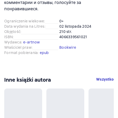
комментарии и отзывы, голосуйте за
понравившиеся.
Ograniczenie wiekowe
:
0+
Data wydania na Litres
:
02 listopada 2024
Objętość
:
210 str.
ISBN
:
4066339561021
Wydawca
:
e-artnow
Właściciel praw
:
Bookwire
Format pobierania
:
epub
Inne książki autora
Wszystko