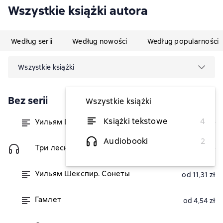
Wszystkie książki autora
Według serii
Według nowości
Według popularności
Wszystkie książki
Bez serii
Wszystkie książki
Książki tekstowe
4
Уильям Шекспир Сонеты. Гамлет
od 13,58 zł
Audiobooki
2
Три лесных царя
4,54 zł
Уильям Шекспир. Сонеты
od 11,31 zł
Гамлет
od 4,54 zł