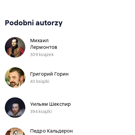
Podobni autorzy
Михаил
Лермонтов
309 książek
Григорий Горин
43 książki
Уильям Шекспир
394 książki
Педро Кальдерон