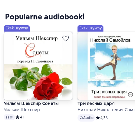
Popularne audiobooki
Ekskluzywny
Ekskluzywny
Уильям Шекспир Сонеты
Три лесных царя
Уильям Шекспир
Николай Николаевич Самойло
Audio
Audio
Средний рейтинг 4 на основе 1 оценок
4
1
Audio
Средний рейтинг 4,3 на
4,3
3