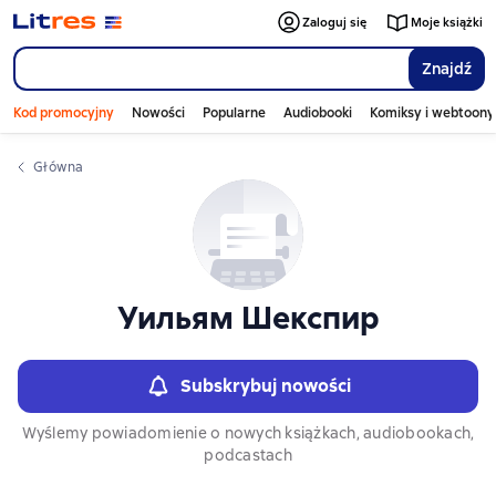
Слайдер с книгами
Слайдер с книгами
Zaloguj się
Moje książki
Znajdź
Kod promocyjny
Nowości
Popularne
Audiobooki
Komiksy i webtoony
Główna
Уильям Шекспир
Subskrybuj nowości
Wyślemy powiadomienie o nowych książkach, audiobookach,
podcastach