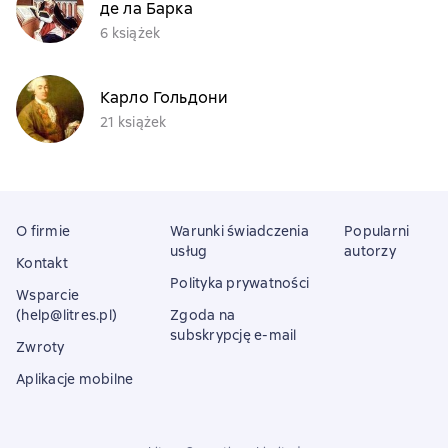
де ла Барка
6 książek
Карло Гольдони
21 książek
O firmie
Warunki świadczenia
Popularni
usług
autorzy
Kontakt
Polityka prywatności
Wsparcie
(help@litres.pl)
Zgoda na
subskrypcję e-mail
Zwroty
Aplikacje mobilne