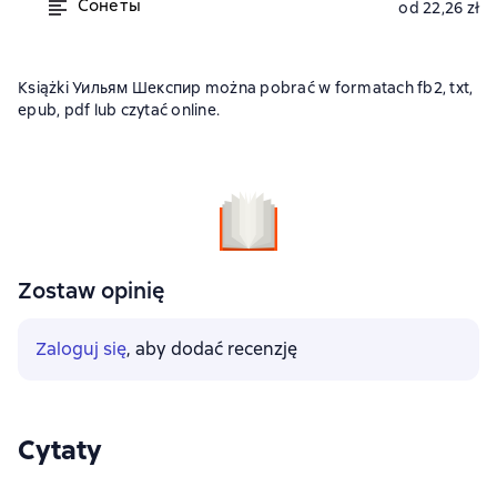
Сонеты
od 22,26 zł
Książki Уильям Шекспир można pobrać w formatach fb2, txt,
epub, pdf lub czytać online.
Zostaw opinię
Zaloguj się
, aby dodać recenzję
Cytaty