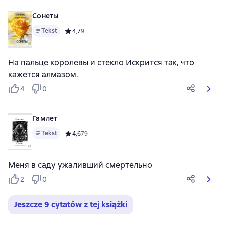
Сонеты
Tekst
Средний рейтинг 4,7 на основе 9 оценок
4,7
9
На пальце королевы и стекло Искрится так, что
кажется алмазом.
4
0
Гамлет
Tekst
Средний рейтинг 4,6 на основе 79 оценок
4,6
79
Меня в саду ужаливший смертельно
2
0
Jeszcze 9 cytatów z tej książki