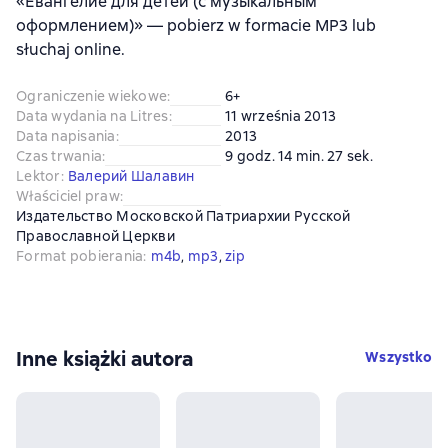
«Евангелие для детей (с музыкальным
оформлением)» — pobierz w formacie MP3 lub
słuchaj online.
Ograniczenie wiekowe
:
6+
Data wydania na Litres
:
11 września 2013
Data napisania
:
2013
Czas trwania
:
9 godz. 14 min. 27 sek.
Lektor
:
Валерий Шалавин
Właściciel praw
:
Издательство Московской Патриархии Русской
Православной Церкви
Format pobierania
:
m4b
, 
mp3
, 
zip
Inne książki autora
Wszystko