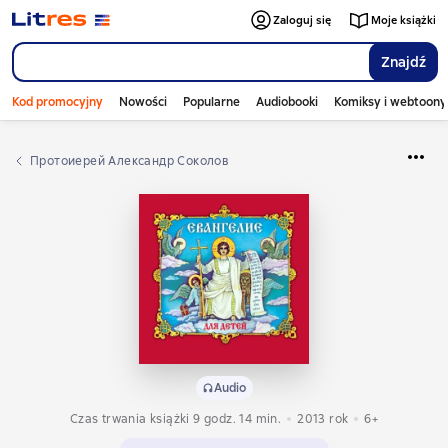
Zaloguj się
Moje książki
Znajdź
Kod promocyjny
Nowości
Popularne
Audiobooki
Komiksy i webtoony
Протоиерей Александр Соколов
Audio
Czas trwania książki 9 godz. 14 min.
2013
rok
6+