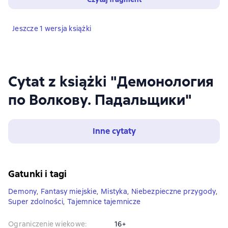
Jeszcze 1 wersja książki
Cytat z książki "Демонология
по Волкову. Падальщики"
Inne cytaty
Gatunki i tagi
Demony
,
Fantasy miejskie
,
Mistyka
,
Niebezpieczne przygody
,
Super zdolności
,
Tajemnice tajemnicze
Ograniczenie wiekowe
:
16+