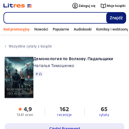
Zaloguj się
Moje książki
Znajdź
Kod promocyjny
Nowości
Popularne
Audiobooki
Komiksy i webtoony
Wszystkie cytaty z książki
Демонология по Волкову. Падальщики
Наталья Тимошенко
Tekst
, format audio dostępny
4,9
162
65
1341 ocen
recenzje
cytaty
Czytaj fragment