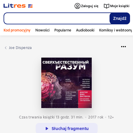
Zaloguj się
Moje książki
Znajdź
Kod promocyjny
Nowości
Popularne
Audiobooki
Komiksy i webtoony
Joe Dispenza
Czas trwania książki 13 godz. 31 min.
2017
rok
12+
Słuchaj fragmentu