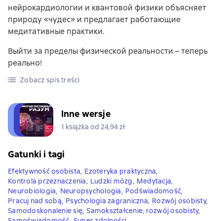
нейрокардиологии и квантовой физики объясняет
природу «чудес» и предлагает работающие
медитативные практики.
Выйти за пределы физической реальности – теперь
реально!
Zobacz spis treści
Inne wersje
1 książka od 24,94 zł
Gatunki i tagi
Efektywność osobista
,
Ezoteryka praktyczna
,
Kontrola przeznaczenia
,
Ludzki mózg
,
Medytacja
,
Neurobiologia
,
Neuropsychologia
,
Podświadomość
,
Pracuj nad sobą
,
Psychologia zagraniczna
,
Rozwój osobisty
,
Samodoskonalenie się
,
Samokształcenie, rozwój osobisty
,
Samoświadomość
,
Super zdolności
,