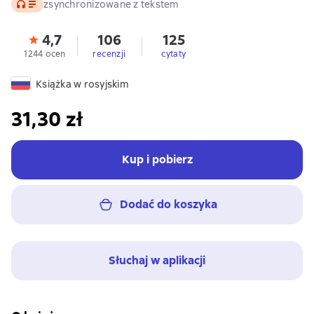
Audio
zsynchronizowane z tekstem
4,7
106
125
1244 ocen
recenzji
cytaty
Książka w rosyjskim
31,30 zł
Kup i pobierz
Dodać do koszyka
Słuchaj w aplikacji