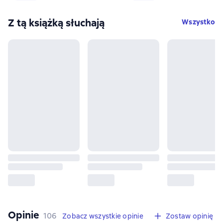
Z tą książką słuchają
Wszystko
Opinie
,
106 opinie
106
Zobacz wszystkie opinie
Zostaw opinię