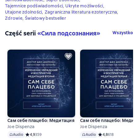
Tajemnice podświadomości
,
Ukryte możliwości
,
Utajone zdolności
,
Zagraniczna literatura ezoteryczna
,
Zdrowie
,
Światowy bestseller
Część serii
«
Сила подсознания
»
Wszystko
Сам себе плацебо: Медитация 2. Изменение убеждений и 
Сам себе плацебо: Медит
Joe Dispenza
Joe Dispenza
Audio
Audio
Audio
Средний рейтинг 4,9 на основе 359 оценок
4,9
359
Audio
Средний рейтинг 4,8 
4,8
618