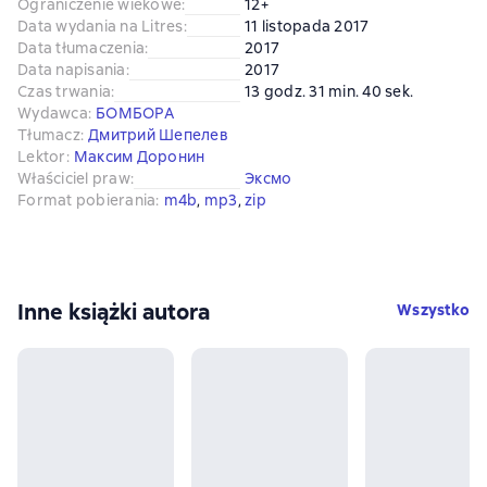
Ograniczenie wiekowe
:
12+
Data wydania na Litres
:
11 listopada 2017
Data tłumaczenia
:
2017
Data napisania
:
2017
Czas trwania
:
13 godz. 31 min. 40 sek.
Wydawca
:
БОМБОРА
Tłumacz
:
Дмитрий Шепелев
Lektor
:
Максим Доронин
Właściciel praw
:
Эксмо
Format pobierania
:
m4b
, 
mp3
, 
zip
Inne książki autora
Wszystko