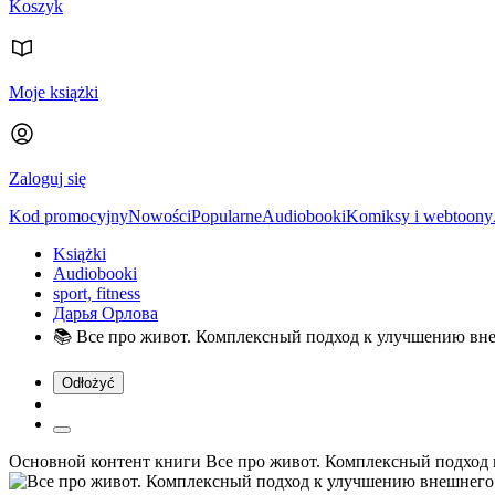
Koszyk
Moje książki
Zaloguj się
Kod promocyjny
Nowości
Popularne
Audiobooki
Komiksy i webtoony
Książki
Audiobooki
sport, fitness
Дарья Орлова
📚
Все про живот. Комплексный подход к улучшению вне
Odłożyć
Основной контент книги Все про живот. Комплексный подход 