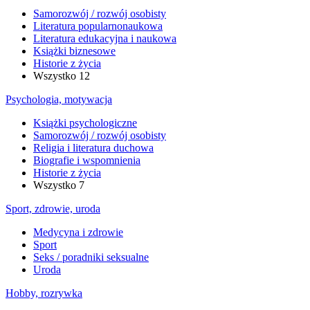
Samorozwój / rozwój osobisty
Literatura popularnonaukowa
Literatura edukacyjna i naukowa
Książki biznesowe
Historie z życia
Wszystko
12
Psychologia, motywacja
Książki psychologiczne
Samorozwój / rozwój osobisty
Religia i literatura duchowa
Biografie i wspomnienia
Historie z życia
Wszystko
7
Sport, zdrowie, uroda
Medycyna i zdrowie
Sport
Seks / poradniki seksualne
Uroda
Hobby, rozrywka