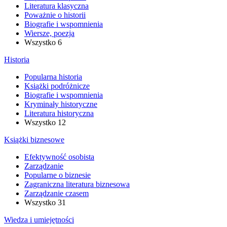
Literatura klasyczna
Poważnie o historii
Biografie i wspomnienia
Wiersze, poezja
Wszystko
6
Historia
Popularna historia
Książki podróżnicze
Biografie i wspomnienia
Kryminały historyczne
Literatura historyczna
Wszystko
12
Książki biznesowe
Efektywność osobista
Zarządzanie
Popularne o biznesie
Zagraniczna literatura biznesowa
Zarządzanie czasem
Wszystko
31
Wiedza i umiejętności