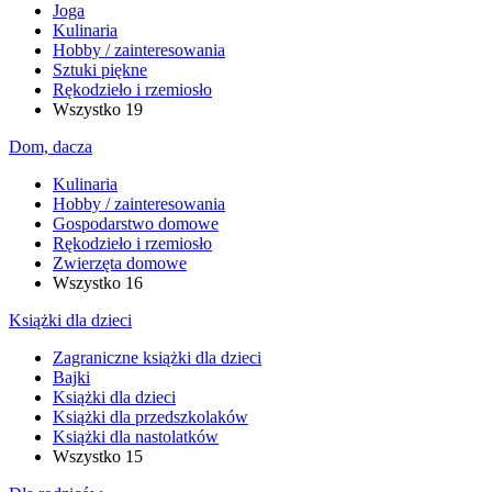
Joga
Kulinaria
Hobby / zainteresowania
Sztuki piękne
Rękodzieło i rzemiosło
Wszystko
19
Dom, dacza
Kulinaria
Hobby / zainteresowania
Gospodarstwo domowe
Rękodzieło i rzemiosło
Zwierzęta domowe
Wszystko
16
Książki dla dzieci
Zagraniczne książki dla dzieci
Bajki
Książki dla dzieci
Książki dla przedszkolaków
Książki dla nastolatków
Wszystko
15