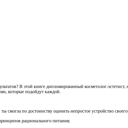
ультатов? В этой книге дипломированный косметолог-эстетист, 
ми, которые подойдут каждой.
ты смогла по достоинству оценить непростое устройство своего
принципов рационального питания;