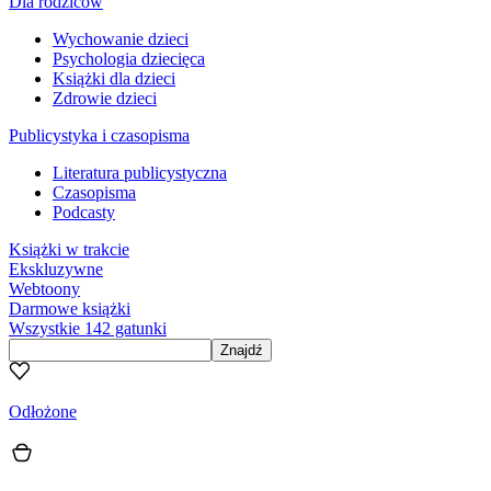
Dla rodziców
Wychowanie dzieci
Psychologia dziecięca
Książki dla dzieci
Zdrowie dzieci
Publicystyka i czasopisma
Literatura publicystyczna
Czasopisma
Podcasty
Książki w trakcie
Ekskluzywne
Webtoony
Darmowe książki
Wszystkie 142 gatunki
Znajdź
Odłożone