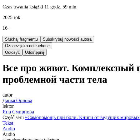
Czas trwania książki 11 godz. 59 min.
2025
rok
16+
Słuchaj fragmentu
Subskrybuj nowości autora
Oznacz jako odsłuchane
Odłożyć
Udostępnij
Все про живот. Комплексный 
проблемной части тела
autor
Дарья Орлова
lektor
Яна Смирнова
Część serii
«Самопомощь при боли. Книги от ведущих мировых
Tekst
Audio
Audio
zsynchronizowane z tekstem