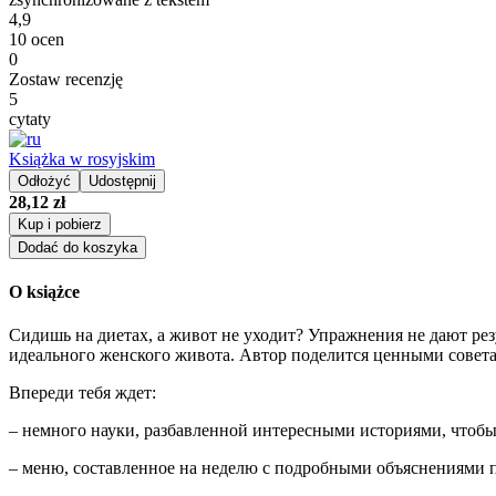
4,9
10 ocen
0
Zostaw recenzję
5
cytaty
Książka w rosyjskim
Odłożyć
Udostępnij
28,12 zł
Kup i pobierz
Dodać do koszyka
O książce
Сидишь на диетах, а живот не уходит? Упражнения не дают рез
идеального женского живота. Автор поделится ценными совета
Впереди тебя ждет:
– немного науки, разбавленной интересными историями, чтобы 
– меню, составленное на неделю с подробными объяснениями 