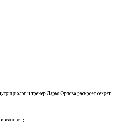
нутрициолог и тренер Дарья Орлова раскроет секрет
 организма;