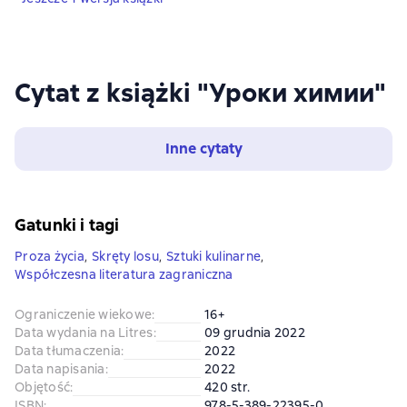
Cytat z książki "Уроки химии"
Inne cytaty
Gatunki i tagi
Proza ​​życia
,
Skręty losu
,
Sztuki kulinarne
,
Współczesna literatura zagraniczna
Ograniczenie wiekowe
:
16+
Data wydania na Litres
:
09 grudnia 2022
Data tłumaczenia
:
2022
Data napisania
:
2022
Objętość
:
420 str.
ISBN
:
978-5-389-22395-0