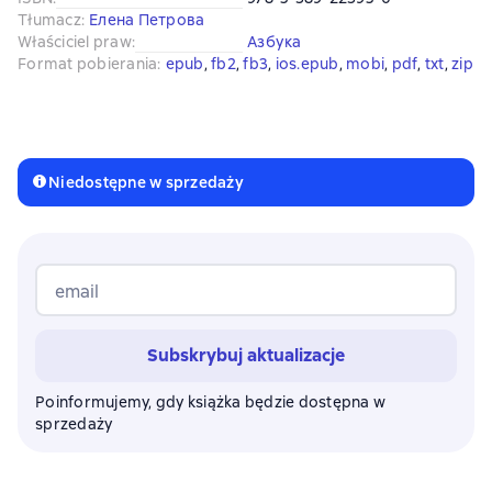
Tłumacz
:
Елена Петрова
Właściciel praw
:
Азбука
Format pobierania
:
epub
, 
fb2
, 
fb3
, 
ios.epub
, 
mobi
, 
pdf
, 
txt
, 
zip
Niedostępne w sprzedaży
email
Subskrybuj aktualizacje
Poinformujemy, gdy książka będzie dostępna w
sprzedaży