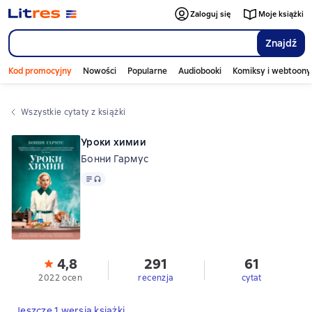
Zaloguj się
Moje książki
Znajdź
Kod promocyjny
Nowości
Popularne
Audiobooki
Komiksy i webtoony
Wszystkie cytaty z książki
Уроки химии
Бонни Гармус
Tekst
, format audio dostępny
4,8
291
61
2022 ocen
recenzja
cytat
Jeszcze 1 wersja książki