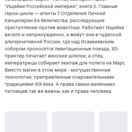
“Ищейки Российской империи”, книга 5. Главные
герои цикла — агенты 7 Отделения Личной
Канцелярии Ее Величества, расследующие
преступления против животных. Работают Ищейки
весело и непринужденно, а живут они в чудесной
альтернативной России, где над Исаакиевским
собором проносятся левитационные поезда, 3D-
принтер печатает женские шляпки, а отец
императрицы собирает экипаж для полета на Марс.
Вместо магии в этом мире - могущественные
технологии, приправленные очаровательными
традициями XIX века. А права самых маленьких
питомцев так же важны, как и права человека.