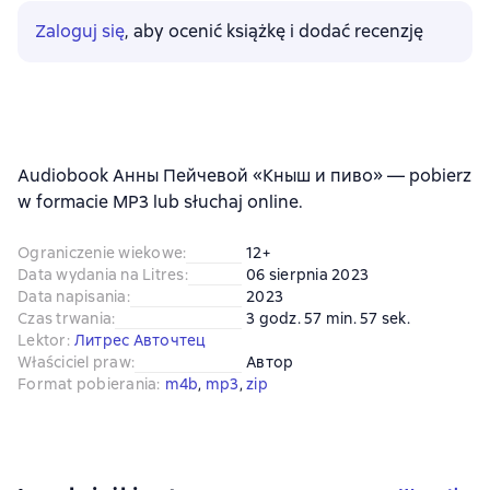
Zaloguj się
, aby ocenić książkę i dodać recenzję
Audiobook Анны Пейчевой «Кныш и пиво» — pobierz
w formacie MP3 lub słuchaj online.
Ograniczenie wiekowe
:
12+
Data wydania na Litres
:
06 sierpnia 2023
Data napisania
:
2023
Czas trwania
:
3 godz. 57 min. 57 sek.
Lektor
:
Литрес Авточтец
Właściciel praw
:
Автор
Format pobierania
:
m4b
, 
mp3
, 
zip