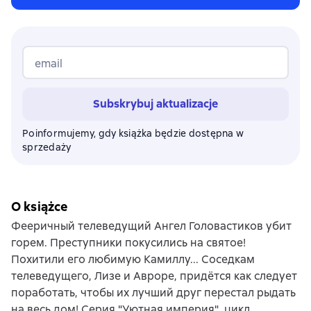
email
Subskrybuj aktualizacje
Poinformujemy, gdy książka będzie dostępna w
sprzedaży
O książce
Фееричный телеведущий Ангел Головастиков убит
горем. Преступники покусились на святое!
Похитили его любимую Камиллу... Соседкам
телеведущего, Лизе и Авроре, придётся как следует
поработать, чтобы их лучший друг перестал рыдать
на весь дом! Серия "Уютная империя", цикл