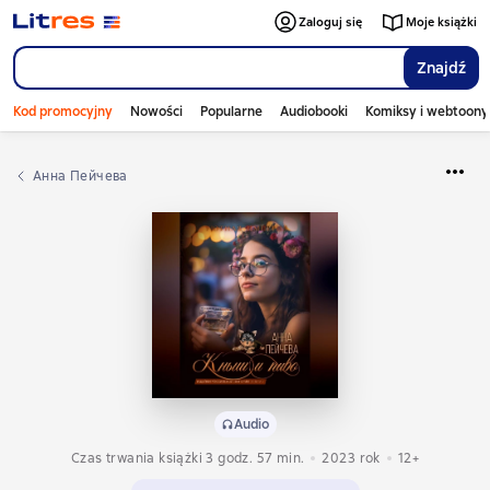
Zaloguj się
Moje książki
Znajdź
Kod promocyjny
Nowości
Popularne
Audiobooki
Komiksy i webtoony
Анна Пейчева
Audio
Czas trwania książki 3 godz. 57 min.
2023
rok
12+