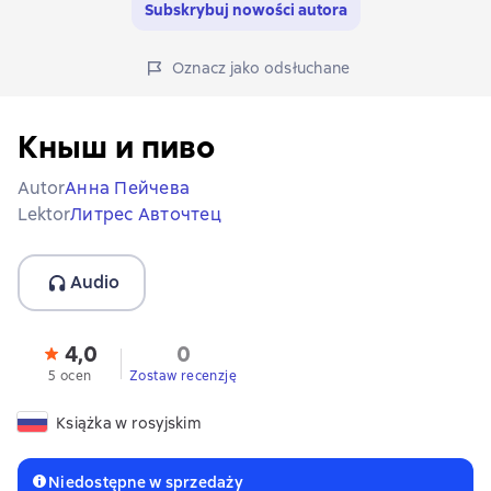
Subskrybuj nowości autora
Oznacz jako odsłuchane
Кныш и пиво
Autor
Анна Пейчева
Lektor
Литрес Авточтец
Audio
4,0
0
5 ocen
Zostaw recenzję
Książka w rosyjskim
Niedostępne w sprzedaży