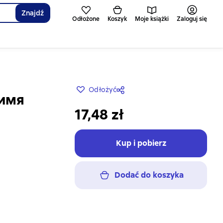
Znajdź
Odłożone
Koszyk
Moje książki
Zaloguj się
Odłożyć
 имя
17,48 zł
Kup i pobierz
Dodać do koszyka