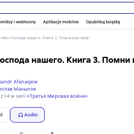
omiksy i webtoony
Aplikacje mobilne
Opublikuj książkę
 
Меч Господа нашего. Книга 3. Помни имя своё!
оспода нашего. Книга 3. Помни
sandr Afanasjew
еслав Манылов
 z 14 w serii
«Третья Мировая война»
st
Audio