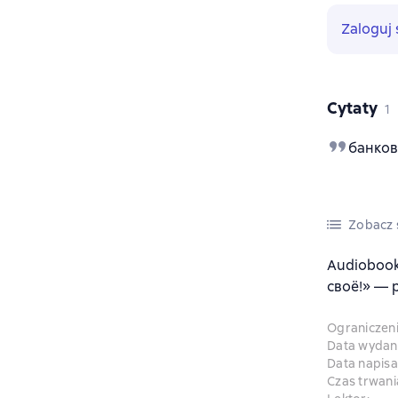
Zaloguj 
Cytaty
1
банков
Zobacz s
Audiobook
своё!» — p
Ograniczen
Data wydani
Data napisa
Czas trwani