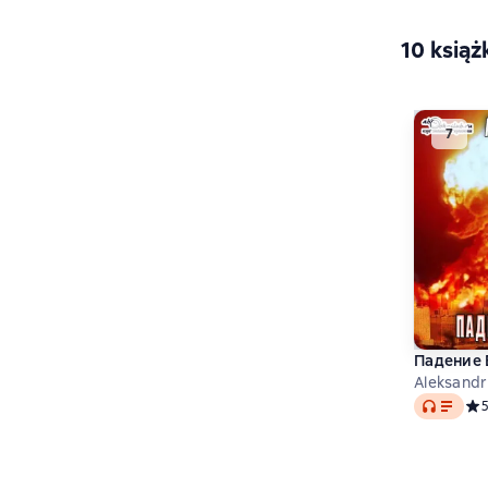
10 książ
Падение 
Aleksandr
Audio
Сре