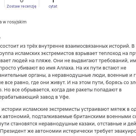
0
1
Zostaw recenzję
cytat
a w rosyjskim
e
 состоит из трёх внутренне взаимосвязанных историй. В
руппа исламских экстремистов взрывает теплоход на пр
вает людей на пляже. Они не выдвигают требований, им
просто убивают во имя Аллаха. На их пути встают не
нительные органы, а неравнодушные люди, военные и 
е все равно, где они живут. И на этом пути, борясь со з
о. Но все обрывается, когда две ракеты попадают в
ерабатывающий завод в Уфе.
 истории исламские экстремисты устраивают мятеж в о
х автономий, подталкиваемые британскими военными с
 пути становятся неравнодушные казаки, отставные и д
Президент же автономии истерически требует эвакуиро