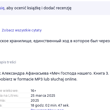
się
, aby ocenić książkę i dodać recenzję
Zobacz wszystkie cytaty
ское хранилище, единственный ход в которое был через
pis treści
 Александра Афанасьева «Меч Господа нашего. Книга 3
obierz w formacie MP3 lub słuchaj online.
ie wiekowe
:
16+
a na Litres
:
25 marca 2025
nia
:
2025
a
:
18 godz. 02 min. 47 sek.