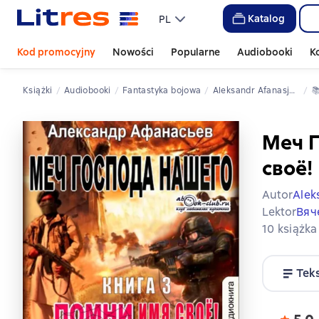
Katalog
PL
Kod promocyjny
Nowości
Popularne
Audiobooki
K
Książki
Audiobooki
fantastyka bojowa
Aleksandr Afanasjew

Меч Г
своё!
Autor
Alek
Lektor
Вяч
10 książka
Tek