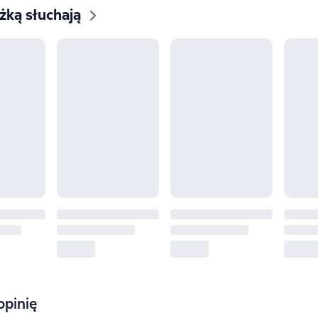
ążką słuchają
opinię