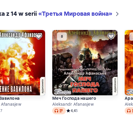
ka z 14 w serii
«Третья Мировая война»
Вавилона
Меч Господа нашего
Ара
 Afanasjew
Aleksandr Afanasjew
Ale
Audio
Audi
дний рейтинг 5 на основе 7 оценок
5
7
Средний рейтинг 4,4 на основе 5 оце
4,4
5