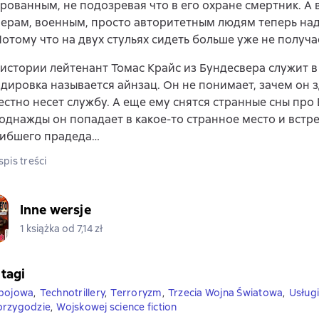
рованным, не подозревая что в его охране смертник. А
рам, военным, просто авторитетным людям теперь над
Потому что на двух стульях сидеть больше уже не получа
 истории лейтенант Томас Крайс из Бундесвера служит в
дировка называется айнзац. Он не понимает, зачем он з
стно несет службу. А еще ему снятся странные сны про
 однажды он попадает в какое-то странное место и встр
гибшего прадеда…
pis treści
Inne wersje
1 książka od 7,14 zł
 tagi
 bojowa
,
Technotrillery
,
Terroryzm
,
Trzecia Wojna Światowa
,
Usługi
przygodzie
,
Wojskowej science fiction