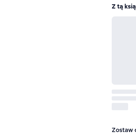
Z tą ksi
Zostaw 