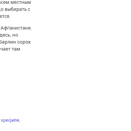
 всем местным
о выбирать с
ется.
 Афганистане.
десь, но
 Берлин сорок
ечает там
 specjalne
,