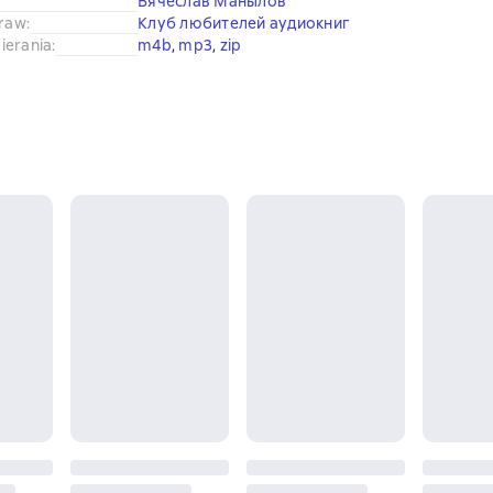
Вячеслав Манылов
praw
:
Клуб любителей аудиокниг
ierania
:
m4b
, 
mp3
, 
zip