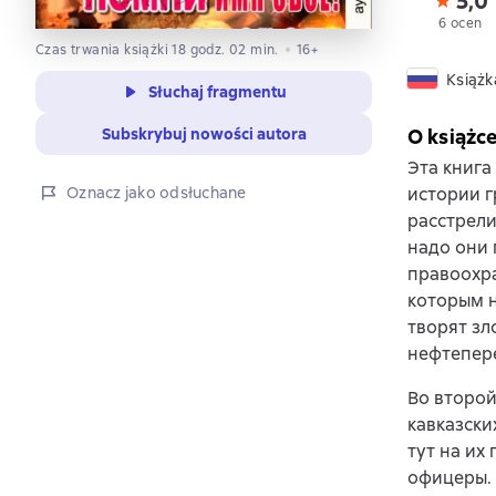
5,0
6 ocen
Czas trwania książki 18 godz. 02 min.
16+
Książk
Słuchaj fragmentu
Subskrybuj nowości autora
O książc
Эта книга
Oznacz jako odsłuchane
истории г
расстрели
надо они 
правоохра
которым н
творят зл
нефтепер
Во второй
кавказски
тут на их
офицеры. 