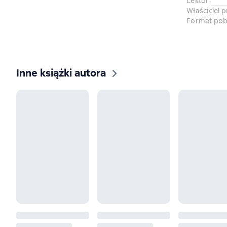
Lektor
:
Właściciel 
Format pob
Inne książki autora