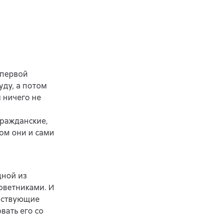
 первой
уду, а потом
 ничего не
гражданские,
лом они и сами
дной из
оветниками. И
ействующие
вать его со