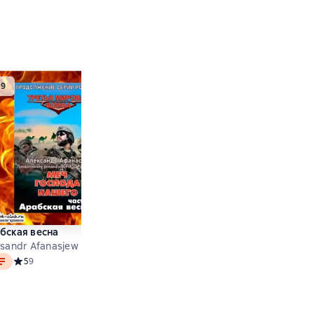
бская весна
Меч Господа нашего. Книга 3.
ksandr Afanasjew
Помни имя своё!
o
Aleksandr Afanasjew
нок
Средний рейтинг 5 на основе 9 оценок
5
9
Audio
Средний рейтинг 5 на основе 
5
6