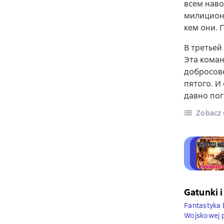
всем наво
милиционе
кем они. 
В третьей
Эта коман
добросове
пятого. И
давно по
Zobacz s
Gatunki i
Fantastyka
Wojskowej 