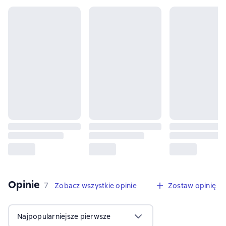
Opinie
,
7 opinie
7
Zobacz wszystkie opinie
Zostaw opinię
Najpopularniejsze pierwsze