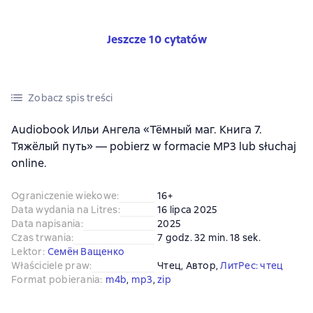
Jeszcze 10 cytatów
Zobacz spis treści
Audiobook Ильи Ангела «Тёмный маг. Книга 7.
Тяжёлый путь» — pobierz w formacie MP3 lub słuchaj
online.
Ograniczenie wiekowe
:
16+
Data wydania na Litres
:
16 lipca 2025
Data napisania
:
2025
Czas trwania
:
7 godz. 32 min. 18 sek.
Lektor
:
Семён Ващенко
Właściciele praw
:
Чтец
, 
Автор
, 
ЛитРес: чтец
Format pobierania
:
m4b
, 
mp3
, 
zip