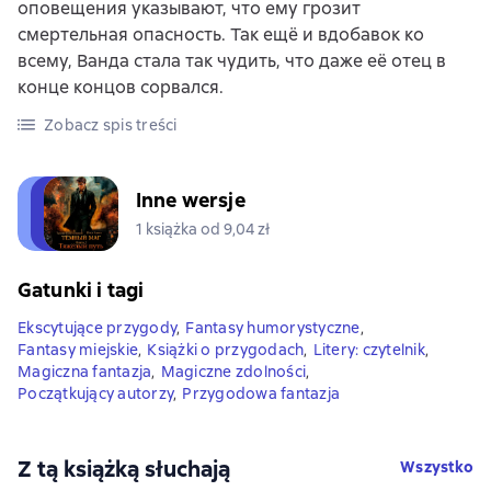
оповещения указывают, что ему грозит
смертельная опасность. Так ещё и вдобавок ко
всему, Ванда стала так чудить, что даже её отец в
конце концов сорвался.
Zobacz spis treści
Inne wersje
1 książka od 9,04 zł
Gatunki i tagi
Ekscytujące przygody
,
Fantasy humorystyczne
,
Fantasy miejskie
,
Książki o przygodach
,
Litery: czytelnik
,
Magiczna fantazja
,
Magiczne zdolności
,
Początkujący autorzy
,
Przygodowa fantazja
Z tą książką słuchają
Wszystko