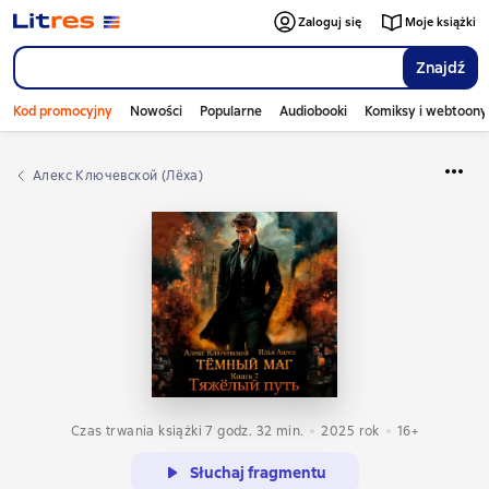
Zaloguj się
Moje książki
Znajdź
Kod promocyjny
Nowości
Popularne
Audiobooki
Komiksy i webtoony
Алекс Ключевской (Лёха)
Czas trwania książki 7 godz. 32 min.
2025
rok
16+
Słuchaj fragmentu