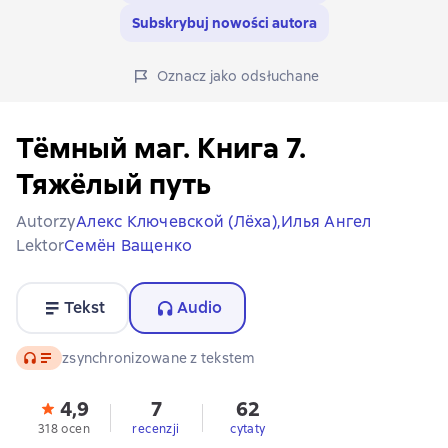
Subskrybuj nowości autora
Oznacz jako odsłuchane
Тёмный маг. Книга 7.
Тяжёлый путь
Autorzy
Алекс Ключевской (Лёха),
Илья Ангел
Lektor
Семён Ващенко
Tekst
Audio
Audio
zsynchronizowane z tekstem
4,9
7
62
318 ocen
recenzji
cytaty