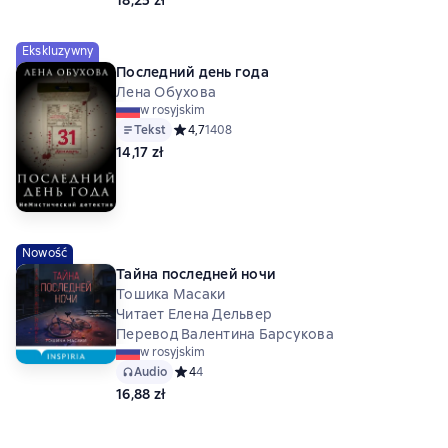
Ekskluzywny
Последний день года
Лена Обухова
w rosyjskim
Tekst
Средний рейтинг 4,7 на основе 1408 оценок
4,7
1408
14,17 zł
Nowość
Тайна последней ночи
Тошика Масаки
Читает Елена Дельвер
Перевод Валентина Барсукова
w rosyjskim
Audio
Средний рейтинг 4 на основе 4 оценок
4
4
16,88 zł