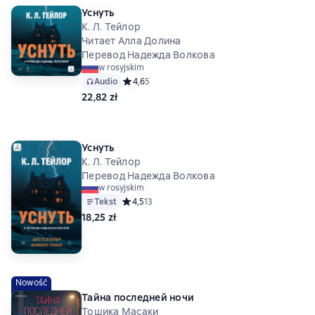
Уснуть
К. Л. Тейлор
Читает Алла Долина
Перевод Надежда Волкова
w rosyjskim
Audio
Средний рейтинг 4,6 на основе 5 оценок
4,6
5
22,82 zł
Уснуть
К. Л. Тейлор
Перевод Надежда Волкова
w rosyjskim
Tekst
Средний рейтинг 4,5 на основе 13 оценок
4,5
13
18,25 zł
Nowość
Тайна последней ночи
Тошика Масаки