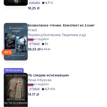
Audio
Средний рейтинг 4,7 на основе 112 оценок
4,7
112
18,25 zł
Безмолвное чтение. Комплект из 2 книг
Priest
Перевод Екатерина Тащилина и др.
w rosyjskim
Tekst
Средний рейтинг 5 на основе 4 оценок
5
4
36,53 zł
52,19 zł
−30%
Ekskluzywny
По следам исчезнувших
Лена Обухова
w rosyjskim
Tekst
Средний рейтинг 4,7 на основе 1439 оценок
4,7
1439
14,17 zł