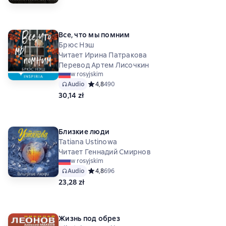
Все, что мы помним
Брюс Нэш
Читает Ирина Патракова
Перевод Артем Лисочкин
w rosyjskim
Audio
Средний рейтинг 4,8 на основе 490 оценок
4,8
490
30,14 zł
Близкие люди
Tatiana Ustinowa
Читает Геннадий Смирнов
w rosyjskim
Audio
Средний рейтинг 4,8 на основе 696 оценок
4,8
696
23,28 zł
Жизнь под обрез