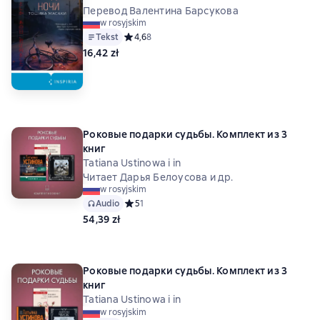
Перевод Валентина Барсукова
w rosyjskim
Tekst
Средний рейтинг 4,6 на основе 8 оценок
4,6
8
16,42 zł
Роковые подарки судьбы. Комплект из 3
книг
Tatiana Ustinowa i in
Читает Дарья Белоусова и др.
w rosyjskim
Audio
Средний рейтинг 5 на основе 1 оценок
5
1
54,39 zł
Роковые подарки судьбы. Комплект из 3
книг
Tatiana Ustinowa i in
w rosyjskim