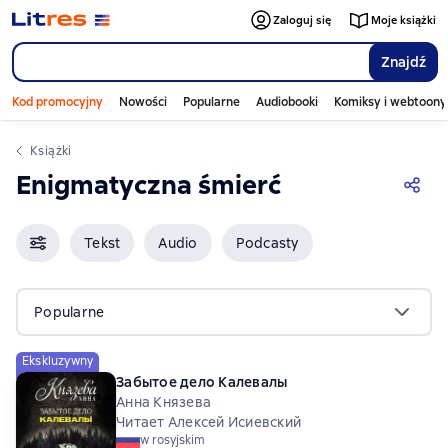
Zaloguj się
Moje książki
Znajdź
Kod promocyjny
Nowości
Popularne
Audiobooki
Komiksy i webtoony
Książki
Enigmatyczna śmierć
Tekst
Audio
Podcasty
Popularne
Ekskluzywny
Забытое дело Калевалы
Анна Князева
Читает Алексей Исиевский
w rosyjskim