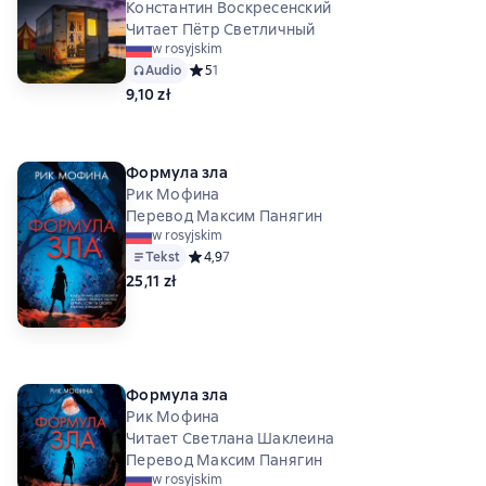
Константин Воскресенский
Читает Пётр Светличный
w rosyjskim
Audio
Средний рейтинг 5 на основе 1 оценок
5
1
9,10 zł
Формула зла
Рик Мофина
Перевод Максим Панягин
w rosyjskim
Tekst
Средний рейтинг 4,9 на основе 7 оценок
4,9
7
25,11 zł
Формула зла
Рик Мофина
Читает Светлана Шаклеина
Перевод Максим Панягин
w rosyjskim