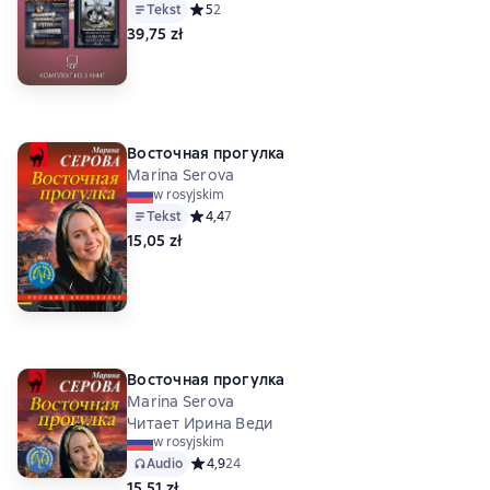
Tekst
Средний рейтинг 5 на основе 2 оценок
5
2
39,75 zł
Восточная прогулка
Marina Serova
w rosyjskim
Tekst
Средний рейтинг 4,4 на основе 7 оценок
4,4
7
15,05 zł
Восточная прогулка
Marina Serova
Читает Ирина Веди
w rosyjskim
Audio
Средний рейтинг 4,9 на основе 24 оценок
4,9
24
15,51 zł