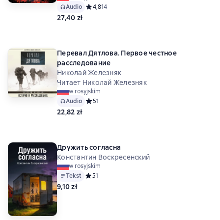
Audio
Средний рейтинг 4,8 на основе 14 оценок
4,8
14
27,40 zł
Перевал Дятлова. Первое честное
расследование
Николай Железняк
Читает Николай Железняк
w rosyjskim
Audio
Средний рейтинг 5 на основе 1 оценок
5
1
22,82 zł
Дружить согласна
Константин Воскресенский
w rosyjskim
Tekst
Средний рейтинг 5 на основе 1 оценок
5
1
9,10 zł