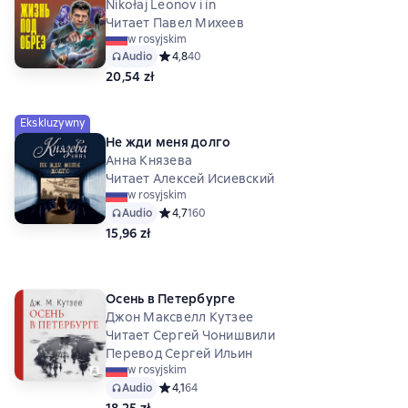
Nikołaj Leonov i in
Читает Павел Михеев
w rosyjskim
Audio
Средний рейтинг 4,8 на основе 40 оценок
4,8
40
20,54 zł
Ekskluzywny
Не жди меня долго
Анна Князева
Читает Алексей Исиевский
w rosyjskim
Audio
Средний рейтинг 4,7 на основе 160 оценок
4,7
160
15,96 zł
Осень в Петербурге
Джон Максвелл Кутзее
Читает Сергей Чонишвили
Перевод Сергей Ильин
w rosyjskim
Audio
Средний рейтинг 4,1 на основе 64 оценок
4,1
64
18,25 zł