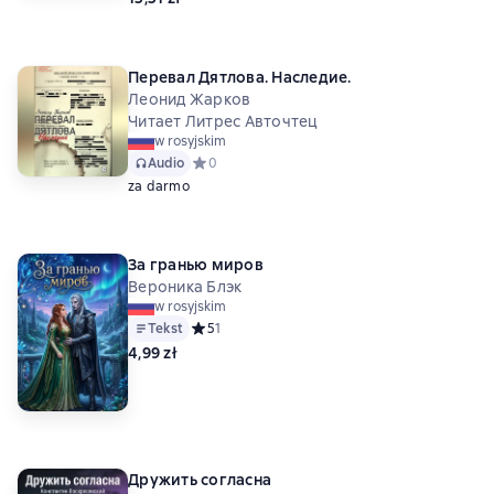
Перевал Дятлова. Наследие.
Леонид Жарков
Читает Литрес Авточтец
w rosyjskim
Audio
Средний рейтинг 0 на основе 0 оценок
0
za darmo
За гранью миров
Вероника Блэк
w rosyjskim
Tekst
Средний рейтинг 5 на основе 1 оценок
5
1
4,99 zł
Дружить согласна