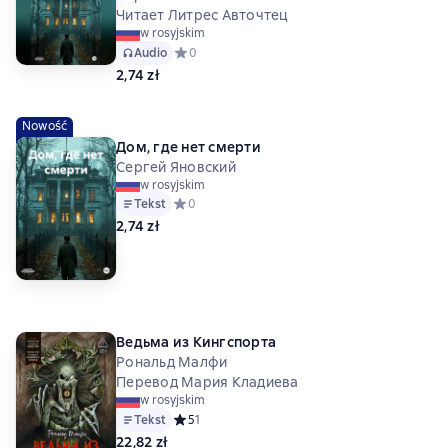
Читает Литрес Авточтец
w rosyjskim
Audio
Средний рейтинг 0 на основе 0 оценок
0
2,74 zł
Nowość
Дом, где нет смерти
Сергей Яновский
w rosyjskim
Tekst
Средний рейтинг 0 на основе 0 оценок
0
2,74 zł
Ведьма из Кингспорта
Рональд Малфи
Перевод Мария Кладиева
w rosyjskim
Tekst
Средний рейтинг 5 на основе 1 оценок
5
1
22,82 zł