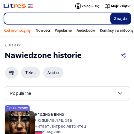
Zaloguj się
Moje książki
Znajdź
Kod promocyjny
Nowości
Popularne
Audiobooki
Komiksy i webtoony
Książki
Nawiedzone historie
Tekst
Audio
Popularne
Ekskluzywny
Ягодное вино
Людмила Ляшова
Читает Литрес Авточтец
w rosyjskim