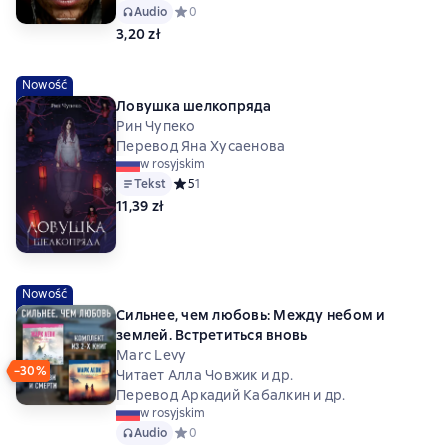
Audio
Средний рейтинг 0 на основе 0 оценок
0
3,20 zł
Nowość
Ловушка шелкопряда
Рин Чупеко
Перевод Яна Хусаенова
w rosyjskim
Tekst
Средний рейтинг 5 на основе 1 оценок
5
1
11,39 zł
Nowość
Сильнее, чем любовь: Между небом и
землей. Встретиться вновь
Marc Levy
−30%
Читает Алла Човжик и др.
Перевод Аркадий Кабалкин и др.
w rosyjskim
Audio
Средний рейтинг 0 на основе 0 оценок
0