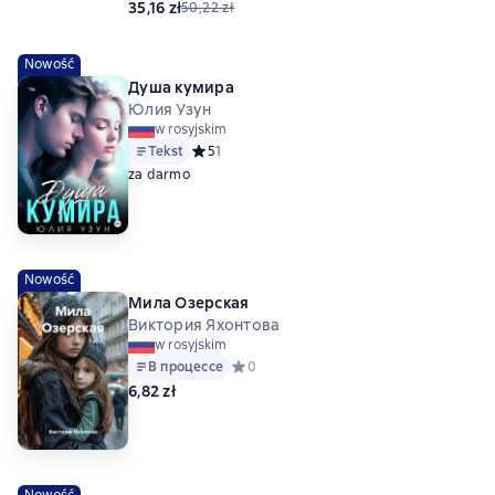
35,16 zł
50,22 zł
Nowość
Душа кумира
Юлия Узун
w rosyjskim
Tekst
Средний рейтинг 5 на основе 1 оценок
5
1
za darmo
Nowość
Мила Озерская
Виктория Яхонтова
w rosyjskim
В процессе
Средний рейтинг 0 на основе 0 оценок
0
6,82 zł