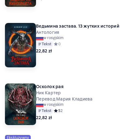
Ведьмина застава. 13 жутких историй
Антология
w rosyjskim
Tekst
Средний рейтинг 0 на основе 0 оценок
0
22,82 zł
Осколок рая
Ник Картер
Перевод Мария Кладиева
w rosyjskim
Tekst
Средний рейтинг 5 на основе 2 оценок
5
2
22,82 zł
Ekskluzywny