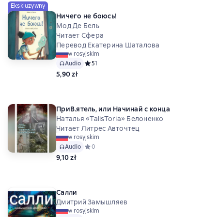
Ekskluzywny
Ничего не боюсь!
Мод Де Бель
Читает Сфера
Перевод Екатерина Шаталова
w rosyjskim
Audio
Средний рейтинг 5 на основе 1 оценок
5
1
5,90 zł
ПриВ.ятель, или Начинай с конца
Наталья «TalisToria» Белоненко
Читает Литрес Авточтец
w rosyjskim
Audio
Средний рейтинг 0 на основе 0 оценок
0
9,10 zł
Салли
Дмитрий Замышляев
w rosyjskim