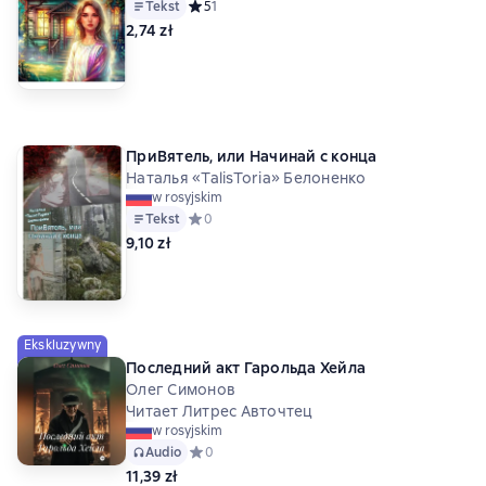
Tekst
Средний рейтинг 5 на основе 1 оценок
5
1
2,74 zł
ПриВятель, или Начинай с конца
Наталья «TalisToria» Белоненко
w rosyjskim
Tekst
Средний рейтинг 0 на основе 0 оценок
0
9,10 zł
Ekskluzywny
Последний акт Гарольда Хейла
Олег Симонов
Читает Литрес Авточтец
w rosyjskim
Audio
Средний рейтинг 0 на основе 0 оценок
0
11,39 zł