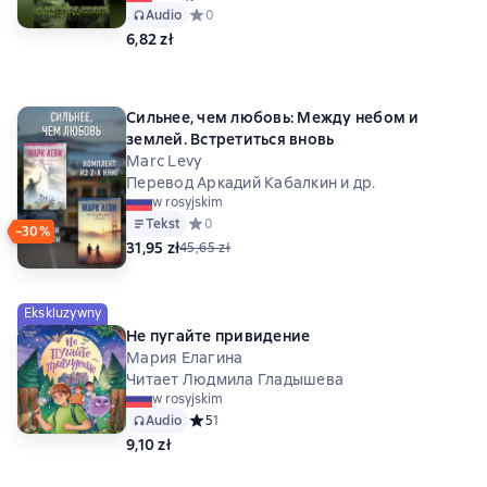
Audio
Средний рейтинг 0 на основе 0 оценок
0
6,82 zł
Сильнее, чем любовь: Между небом и
землей. Встретиться вновь
Marc Levy
Перевод Аркадий Кабалкин и др.
w rosyjskim
Tekst
Средний рейтинг 0 на основе 0 оценок
0
−30%
31,95 zł
45,65 zł
Ekskluzywny
Не пугайте привидение
Мария Елагина
Читает Людмила Гладышева
w rosyjskim
Audio
Средний рейтинг 5 на основе 1 оценок
5
1
9,10 zł