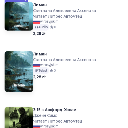
Лиман
Светлана Алексеевна Аксенова
Читает Литрес Авточтец
w rosyjskim
Audio
Средний рейтинг 0 на основе 0 оценок
0
2,28 zł
Лиман
Светлана Алексеевна Аксенова
w rosyjskim
Tekst
Средний рейтинг 0 на основе 0 оценок
0
2,28 zł
3:15 в Ашфорд-Холле
Джейн Симс
Читает Литрес Авточтец
w rosyjskim