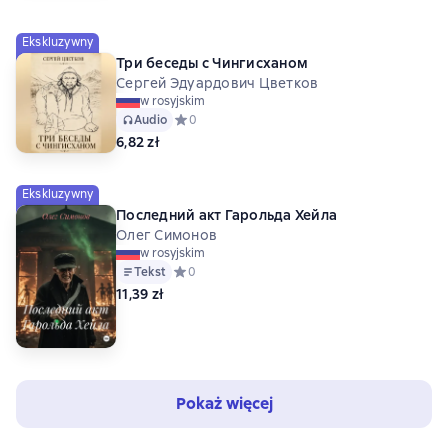
Ekskluzywny
Три беседы с Чингисханом
Сергей Эдуардович Цветков
w rosyjskim
Audio
Средний рейтинг 0 на основе 0 оценок
0
6,82 zł
Ekskluzywny
Последний акт Гарольда Хейла
Олег Симонов
w rosyjskim
Tekst
Средний рейтинг 0 на основе 0 оценок
0
11,39 zł
Pokaż więcej