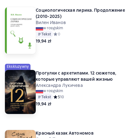
Социологическая лирика. Продолжение
(2010-2025)
Вилен Иванов
w rosyjskim
Tekst
Средний рейтинг 0 на основе 0 оценок
0
19,94 zł
Ekskluzywny
Прогулки с архетипами. 12 сюжетов,
которые управляют вашей жизнью
Александра Лукичева
w rosyjskim
Tekst
Средний рейтинг 5 на основе 10 оценок
5
10
19,94 zł
Красный казак Автономов