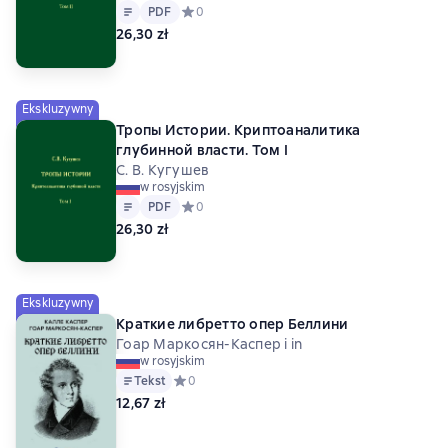
Tekst
PDF
PDF
Средний рейтинг 0 на основе 0 оценок
0
26,30 zł
Ekskluzywny
Тропы Истории. Криптоаналитика
глубинной власти. Том I
С. В. Кугушев
w rosyjskim
Tekst
PDF
PDF
Средний рейтинг 0 на основе 0 оценок
0
26,30 zł
Ekskluzywny
Краткие либретто опер Беллини
Гоар Маркосян-Каспер i in
w rosyjskim
Tekst
Средний рейтинг 0 на основе 0 оценок
0
12,67 zł