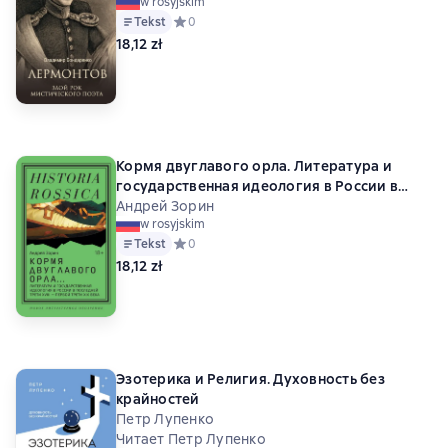
w rosyjskim
Tekst
Средний рейтинг 0 на основе 0 оценок
0
18,12 zł
Кормя двуглавого орла. Литература и
государственная идеология в России в
последней трети XVIII – первой трети XIX
Андрей Зорин
w rosyjskim
века
Tekst
Средний рейтинг 0 на основе 0 оценок
0
18,12 zł
Эзотерика и Религия. Духовность без
крайностей
Петр Лупенко
Читает Петр Лупенко