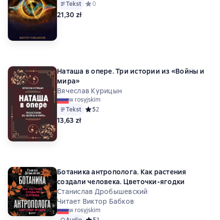
Tekst
Средний рейтинг 0 на основе 0 оценок
0
21,30 zł
Наташа в опере. Три истории из «Войны и
мира»
Вячеслав Курицын
w rosyjskim
Tekst
Средний рейтинг 5 на основе 2 оценок
5
2
13,63 zł
Ботаника антрополога. Как растения
создали человека. Цветочки-ягодки
Станислав Дробышевский
Читает Виктор Бабков
w rosyjskim
Audio
Средний рейтинг 5 на основе 3 оценок
5
3