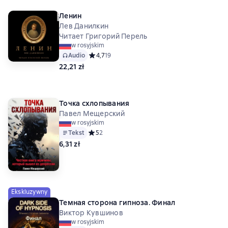
Ленин
Лев Данилкин
Читает Григорий Перель
w rosyjskim
Audio
Средний рейтинг 4,7 на основе 19 оценок
4,7
19
22,21 zł
Точка схлопывания
Павел Мещерский
w rosyjskim
Tekst
Средний рейтинг 5 на основе 2 оценок
5
2
6,31 zł
Ekskluzywny
Темная сторона гипноза. Финал
Виктор Кувшинов
w rosyjskim