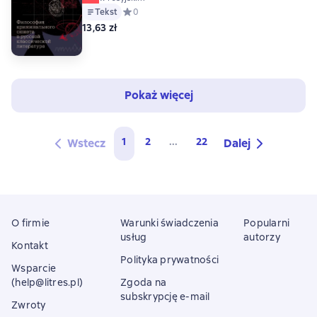
Tekst
Средний рейтинг 0 на основе 0 оценок
0
13,63 zł
Pokaż więcej
1
2
...
22
Wstecz
Dalej
O firmie
Warunki świadczenia
Popularni
usług
autorzy
Kontakt
Polityka prywatności
Wsparcie
(help@litres.pl)
Zgoda na
subskrypcję e-mail
Zwroty