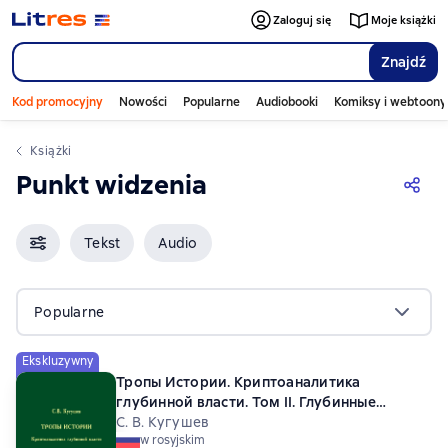
Zaloguj się
Moje książki
Znajdź
Kod promocyjny
Nowości
Popularne
Audiobooki
Komiksy i webtoony
Książki
Punkt widzenia
Tekst
Audio
Popularne
Ekskluzywny
Тропы Истории. Криптоаналитика
глубинной власти. Том II. Глубинные
течения
С. В. Кугушев
w rosyjskim