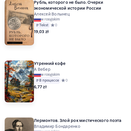
Рубль, которого не было. Очерки
экономической истории России
Алексей Волынец
w rosyjskim
Tekst
Средний рейтинг 0 на основе 0 оценок
0
19,03 zł
Утренний кофе
А Вебер
w rosyjskim
В процессе
Средний рейтинг 0 на основе 0 оценок
0
6,77 zł
Лермонтов. Злой рок мистического поэта
Владимир Бондаренко