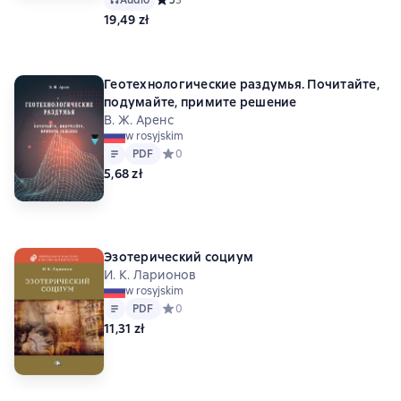
19,49 zł
Геотехнологические раздумья. Почитайте,
подумайте, примите решение
В. Ж. Аренс
w rosyjskim
Tekst
PDF
PDF
Средний рейтинг 0 на основе 0 оценок
0
5,68 zł
Эзотерический социум
И. К. Ларионов
w rosyjskim
Tekst
PDF
PDF
Средний рейтинг 0 на основе 0 оценок
0
11,31 zł