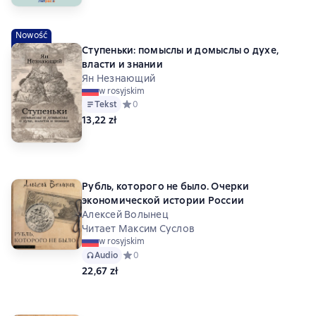
Nowość
Ступеньки: помыслы и домыслы о духе,
власти и знании
Ян Незнающий
w rosyjskim
Tekst
Средний рейтинг 0 на основе 0 оценок
0
13,22 zł
Рубль, которого не было. Очерки
экономической истории России
Алексей Волынец
Читает Максим Суслов
w rosyjskim
Audio
Средний рейтинг 0 на основе 0 оценок
0
22,67 zł