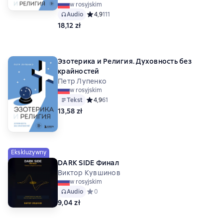
w rosyjskim
Audio
Средний рейтинг 4,9 на основе 111 оценок
4,9
111
18,12 zł
Эзотерика и Религия. Духовность без
крайностей
Петр Лупенко
w rosyjskim
Tekst
Средний рейтинг 4,9 на основе 61 оценок
4,9
61
13,58 zł
Ekskluzywny
DARK SIDE Финал
Виктор Кувшинов
w rosyjskim
Audio
Средний рейтинг 0 на основе 0 оценок
0
9,04 zł