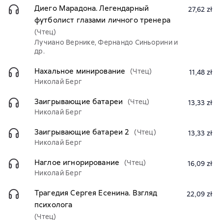
Диего Марадона. Легендарный
27,62 zł
футболист глазами личного тренера
(Чтец)
Лучиано Вернике, Фернандо Синьорини и
др.
Нахальное минирование
(Чтец)
11,48 zł
Николай Берг
Заигрывающие батареи
(Чтец)
13,33 zł
Николай Берг
Заигрывающие батареи 2
(Чтец)
13,33 zł
Николай Берг
Наглое игнорирование
(Чтец)
16,09 zł
Николай Берг
Трагедия Сергея Есенина. Взгляд
22,09 zł
психолога
(Чтец)