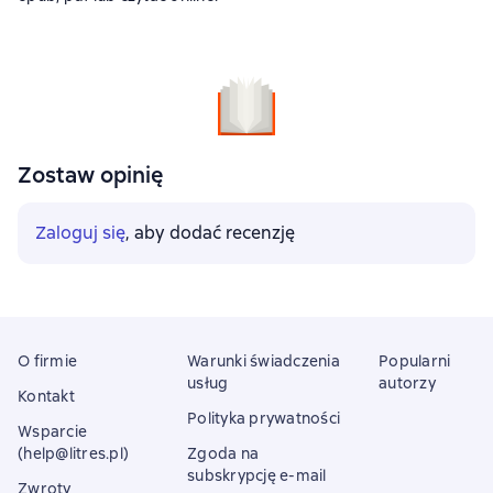
Zostaw opinię
Zaloguj się
, aby dodać recenzję
O firmie
Warunki świadczenia
Popularni
usług
autorzy
Kontakt
Polityka prywatności
Wsparcie
(help@litres.pl)
Zgoda na
subskrypcję e-mail
Zwroty