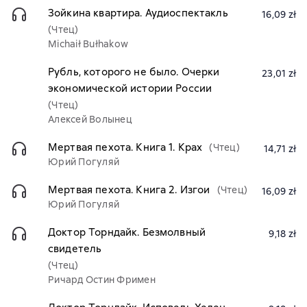
Зойкина квартира. Аудиоспектакль
16,09 zł
(Чтец)
Michaił Bułhakow
Рубль, которого не было. Очерки
23,01 zł
экономической истории России
(Чтец)
Алексей Волынец
Мертвая пехота. Книга 1. Крах
(Чтец)
14,71 zł
Юрий Погуляй
Мертвая пехота. Книга 2. Изгои
(Чтец)
16,09 zł
Юрий Погуляй
Доктор Торндайк. Безмолвный
9,18 zł
свидетель
(Чтец)
Ричард Остин Фримен