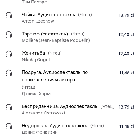
Тим Пауэрс
Чайка. Аудиоспектакль
(Чтец)
13,79 zł
Anton Czechow
Тартюф (спектакль)
(Чтец)
12,40 zł
Molière (Jean-Baptiste Poquelin)
Женитьба
(Чтец)
12,40 zł
Nikołaj Gogol
Подруга. Аудиоспектакль по
11,48 zł
произведениям автора
(Чтец)
Даниил Хармс
Бесприданница. Аудиоспектакль
(Чтец)
13,79 zł
Aleksandr Ostrowski
Недоросль. Аудиоспектакль
(Чтец)
11,48 zł
Денис Фонвизин