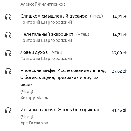
Алексей Филиппенков
Слишком смышленый дурачок
(Чтец)
14,71 zł
Григорий Шаргородский
Нелегальный экзорцист
(Чтец)
14,71 zł
Григорий Шаргородский
Ловец духов
(Чтец)
16,09 zł
Григорий Шаргородский
Японские мифы. Исследование легенд
27,62 zł
о богах, кицунэ, призраках и других
ёкаях
(Чтец)
Хикару Маэда
Истины о людях. Жизнь без прикрас
41,46 zł
(Чтец)
Арт Гаспаров