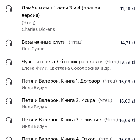
Домби и сын. Части 3 и 4 (полная
11,48 zł
версия)
(Чтец)
Charles Dickens
Безымянные слуги
(Чтец)
14,71 zł
Лео Сухов
Чувство снега. Сборник рассказов
(Чтец)
13,79 zł
Елена Фили, Светлана Соколовская и др.
Петя и Валерон. Книга 1. Договор
(Чтец)
16,09 zł
Инди Видум
Петя и Валерон. Книга 2. Искра
(Чтец)
16,09 zł
Инди Видум
Петя и Валерон. Книга 3. Слияние
(Чтец)
16,09 zł
Инди Видум
Петя и Валерон. Книга 4. Отход
(Чтец)
16,09 zł