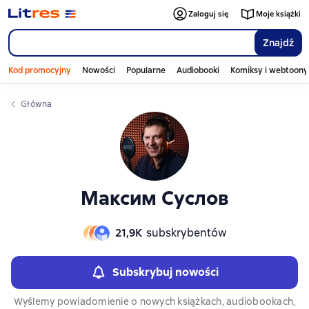
Слайдер с книгами
Zaloguj się
Moje książki
Znajdź
Kod promocyjny
Nowości
Popularne
Audiobooki
Komiksy i webtoony
Główna
Максим Суслов
21,9К
subskrybentów
Subskrybuj nowości
Wyślemy powiadomienie o nowych książkach, audiobookach,