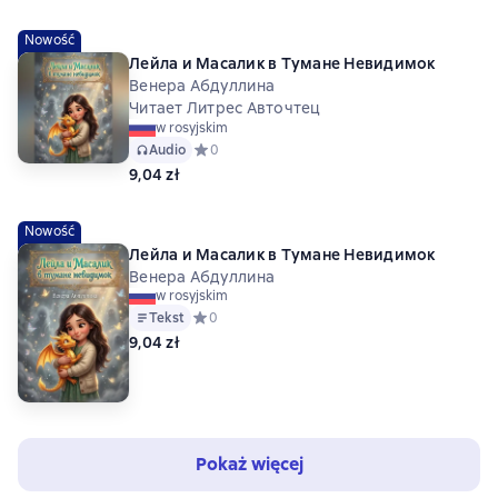
Nowość
Лейла и Масалик в Тумане Невидимок
Венера Абдуллина
Читает Литрес Авточтец
w rosyjskim
Audio
Средний рейтинг 0 на основе 0 оценок
0
9,04 zł
Nowość
Лейла и Масалик в Тумане Невидимок
Венера Абдуллина
w rosyjskim
Tekst
Средний рейтинг 0 на основе 0 оценок
0
9,04 zł
Pokaż więcej