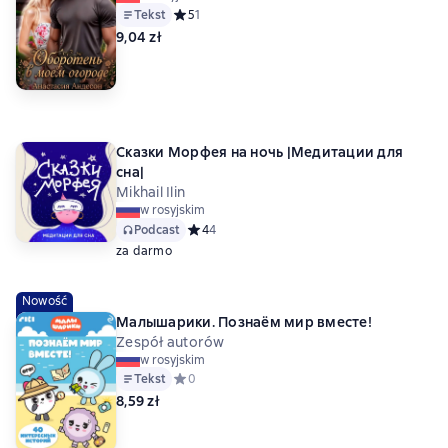
Tekst
Средний рейтинг 5 на основе 1 оценок
5
1
9,04 zł
Сказки Морфея на ночь |Медитации для
сна|
Mikhail Ilin
w rosyjskim
Podcast
Средний рейтинг 4 на основе 4 оценок
4
4
za darmo
Nowość
Малышарики. Познаём мир вместе!
Zespół autorów
w rosyjskim
Tekst
Средний рейтинг 0 на основе 0 оценок
0
8,59 zł