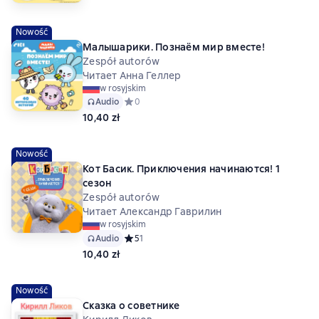
Nowość
Малышарики. Познаём мир вместе!
Zespół autorów
Читает Анна Геллер
w rosyjskim
Audio
Средний рейтинг 0 на основе 0 оценок
0
10,40 zł
Nowość
Кот Басик. Приключения начинаются! 1
сезон
Zespół autorów
Читает Александр Гаврилин
w rosyjskim
Audio
Средний рейтинг 5 на основе 1 оценок
5
1
10,40 zł
Nowość
Сказка о советнике