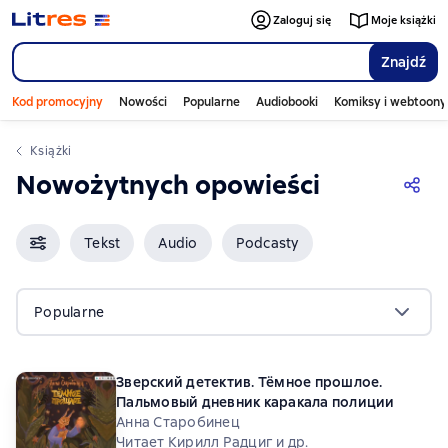
Zaloguj się
Moje książki
Znajdź
Kod promocyjny
Nowości
Popularne
Audiobooki
Komiksy i webtoony
Książki
Nowożytnych opowieści
Tekst
Audio
Podcasty
Popularne
Зверский детектив. Тёмное прошлое.
Пальмовый дневник каракала полиции
Анна Старобинец
Читает Кирилл Радциг и др.