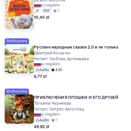
w rosyjskim
Tekst
PDF
PDF
Средний рейтинг 0 на основе 0 оценок
0
10,40 zł
Ekskluzywny
Русские народные сказки 2.0 и не только
Дмитрий Косыгин
Читает Любовь Артемьева
w rosyjskim
Audio
Средний рейтинг 4,9 на основе 8 оценок
4,9
8
6,77 zł
Ekskluzywny
ПРИКЛЮЧЕНИЯ ПЛОШКИ И ЕГО ДРУЗЕЙ
Татьяна Черняева
Читает Литрес Авточтец
w rosyjskim
Audio
Средний рейтинг 0 на основе 0 оценок
0
49,92 zł