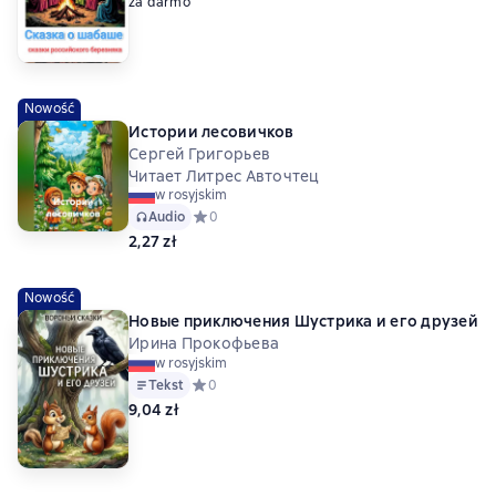
za darmo
Nowość
Истории лесовичков
Сергей Григорьев
Читает Литрес Авточтец
w rosyjskim
Audio
Средний рейтинг 0 на основе 0 оценок
0
2,27 zł
Nowość
Новые приключения Шустрика и его друзей
Ирина Прокофьева
w rosyjskim
Tekst
Средний рейтинг 0 на основе 0 оценок
0
9,04 zł