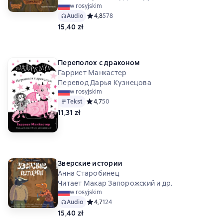
w rosyjskim
Audio
Средний рейтинг 4,8 на основе 578 оценок
4,8
578
15,40 zł
Переполох с драконом
Гарриет Манкастер
Перевод Дарья Кузнецова
w rosyjskim
Tekst
Средний рейтинг 4,7 на основе 50 оценок
4,7
50
11,31 zł
Зверские истории
Анна Старобинец
Читает Макар Запорожский и др.
w rosyjskim
Audio
Средний рейтинг 4,7 на основе 124 оценок
4,7
124
15,40 zł