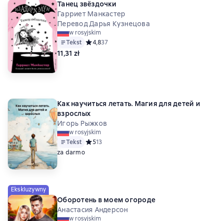
Танец звёздочки
Гарриет Манкастер
Перевод Дарья Кузнецова
w rosyjskim
Tekst
Средний рейтинг 4,8 на основе 37 оценок
4,8
37
11,31 zł
Как научиться летать. Магия для детей и
взрослых
Игорь Рыжков
w rosyjskim
Tekst
Средний рейтинг 5 на основе 13 оценок
5
13
za darmo
Ekskluzywny
Оборотень в моем огороде
Анастасия Андерсон
w rosyjskim