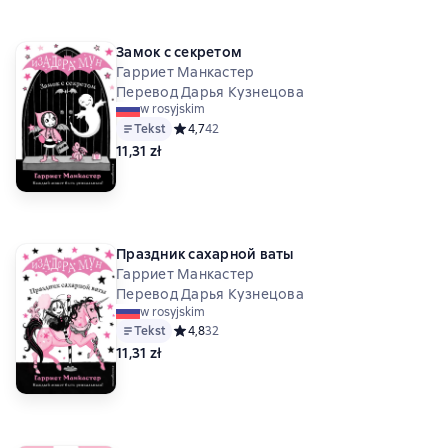
Замок с секретом
Гарриет Манкастер
Перевод Дарья Кузнецова
w rosyjskim
Tekst
Средний рейтинг 4,7 на основе 42 оценок
4,7
42
11,31 zł
Праздник сахарной ваты
Гарриет Манкастер
Перевод Дарья Кузнецова
w rosyjskim
Tekst
Средний рейтинг 4,8 на основе 32 оценок
4,8
32
11,31 zł