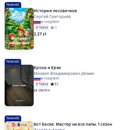
Nowość
Истории лесовичков
Сергей Григорьев
w rosyjskim
Tekst
Средний рейтинг 0 на основе 0 оценок
0
2,27 zł
Nowość
Кроха и Кряк
Михаил Владимирович Демин
w rosyjskim
Tekst
Средний рейтинг 5 на основе 3 оценок
5
3
za darmo
Nowość
Кот Басик. Мастер на все лапы. 1 сезон
Zespół autorów