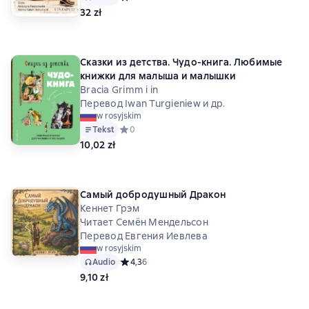
32 zł
Сказки из детства. Чудо-книга. Любимые
книжки для малыша и малышки
Bracia Grimm i in
Перевод Iwan Turgieniew и др.
w rosyjskim
Tekst
Средний рейтинг 0 на основе 0 оценок
0
10,02 zł
Самый добродушный Дракон
Кеннет Грэм
Читает Семён Мендельсон
Перевод Евгения Иевлева
w rosyjskim
Audio
Средний рейтинг 4,3 на основе 6 оценок
4,3
6
9,10 zł