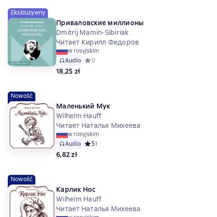
Ekskluzywny
Приваловские миллионы
Dmitrij Mamin-Sibiriak
Читает Кирилл Федоров
w rosyjskim
Audio
Средний рейтинг 0 на основе 0 оценок
0
18,25 zł
Nowość
Маленький Мук
Wilhelm Hauff
Читает Наталья Михеева
w rosyjskim
Audio
Средний рейтинг 5 на основе 1 оценок
5
1
6,82 zł
Nowość
Карлик Нос
Wilhelm Hauff
Читает Наталья Михеева