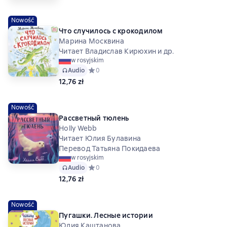
Nowość
Что случилось с крокодилом
Марина Москвина
Читает Владислав Кирюхин и др.
w rosyjskim
Audio
Средний рейтинг 0 на основе 0 оценок
0
12,76 zł
Nowość
Рассветный тюлень
Holly Webb
Читает Юлия Булавина
Перевод Татьяна Покидаева
w rosyjskim
Audio
Средний рейтинг 0 на основе 0 оценок
0
12,76 zł
Nowość
Пугашки. Лесные истории
Юлия Каштанова