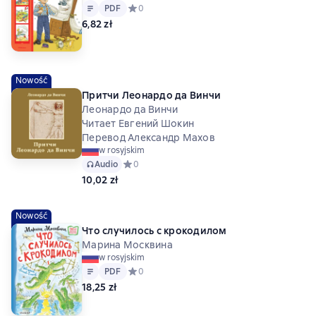
Tekst
PDF
PDF
Средний рейтинг 0 на основе 0 оценок
0
6,82 zł
Nowość
Притчи Леонардо да Винчи
Леонардо да Винчи
Читает Евгений Шокин
Перевод Александр Махов
w rosyjskim
Audio
Средний рейтинг 0 на основе 0 оценок
0
10,02 zł
Nowość
Что случилось с крокодилом
Марина Москвина
w rosyjskim
Tekst
PDF
PDF
Средний рейтинг 0 на основе 0 оценок
0
18,25 zł