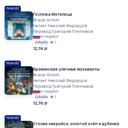
Nowość
Госпожа Метелица
Bracia Grimm
Читает Николай Федорцов
Перевод Григорий Плетников
w rosyjskim
Audio
Средний рейтинг 0 на основе 0 оценок
0
12,76 zł
Nowość
Бременские уличные музыканты
Bracia Grimm
Читает Николай Федорцов
Перевод Григорий Плетников
w rosyjskim
Audio
Средний рейтинг 0 на основе 0 оценок
0
12,76 zł
Nowość
Столик-накройся, золотой осёл и дубинка