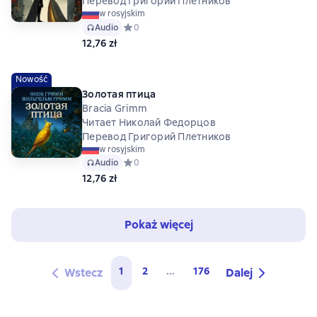
Перевод Григорий Плетников
w rosyjskim
Audio
Средний рейтинг 0 на основе 0 оценок
0
12,76 zł
Nowość
Золотая птица
Bracia Grimm
Читает Николай Федорцов
Перевод Григорий Плетников
w rosyjskim
Audio
Средний рейтинг 0 на основе 0 оценок
0
12,76 zł
Pokaż więcej
1
2
...
176
Wstecz
Dalej