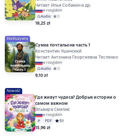
Читает Илья Собакин и др.
w rosyjskim
Audio
Средний рейтинг 0 на основе 0 оценок
0
18,25 zł
Ekskluzywny
Сумка почтальона часть 1
Константин Ушинский
Читает Антонина Георгиевна Тесленко
w rosyjskim
Audio
Средний рейтинг 0 на основе 0 оценок
0
9,10 zł
Nowość
Где живут чудеса? Добрые истории о
самом важном
Эльвира Смелик
w rosyjskim
Tekst
PDF
PDF
Средний рейтинг 5 на основе 9 оценок
5
9
15,96 zł