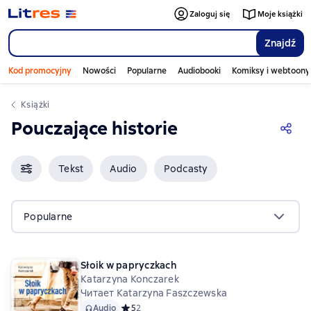
Zaloguj się
Moje książki
Znajdź
Kod promocyjny
Nowości
Popularne
Audiobooki
Komiksy i webtoony
Książki
Pouczające historie
Tekst
Audio
Podcasty
Popularne
Słoik w papryczkach
Katarzyna Konczarek
Читает Katarzyna Faszczewska
Audio
Средний рейтинг 5 на основе 2 оценок
5
2