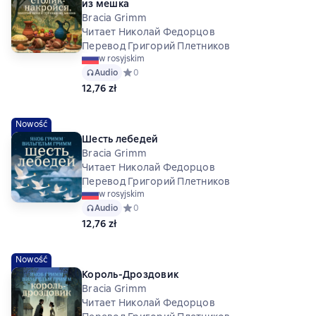
из мешка
Bracia Grimm
Читает Николай Федорцов
Перевод Григорий Плетников
w rosyjskim
Audio
Средний рейтинг 0 на основе 0 оценок
0
12,76 zł
Nowość
Шесть лебедей
Bracia Grimm
Читает Николай Федорцов
Перевод Григорий Плетников
w rosyjskim
Audio
Средний рейтинг 0 на основе 0 оценок
0
12,76 zł
Nowość
Король-Дроздовик
Bracia Grimm
Читает Николай Федорцов