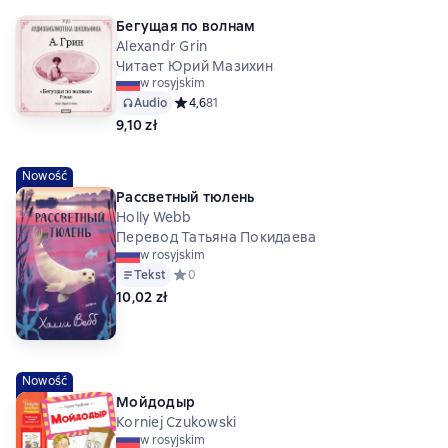
Бегущая по волнам
Alexandr Grin
Читает Юрий Мазихин
w rosyjskim
Audio
Средний рейтинг 4,6 на основе 81 оценок
4,6
81
9,10 zł
Nowość
Рассветный тюлень
Holly Webb
Перевод Татьяна Покидаева
w rosyjskim
Tekst
Средний рейтинг 0 на основе 0 оценок
0
10,02 zł
Nowość
Мойдодыр
Korniej Czukowski
w rosyjskim