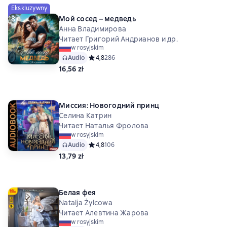
Ekskluzywny
18+
Мой сосед – медведь
Анна Владимирова
Читает Григорий Андрианов и др.
w rosyjskim
Audio
Средний рейтинг 4,8 на основе 286 оценок
4,8
286
16,56 zł
Миссия: Новогодний принц
Селина Катрин
Читает Наталья Фролова
w rosyjskim
Audio
Средний рейтинг 4,8 на основе 106 оценок
4,8
106
13,79 zł
Белая фея
Natalja Żylcowa
Читает Алевтина Жарова
w rosyjskim