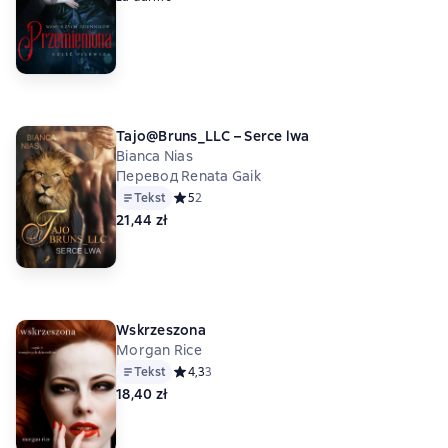
Tajo@Bruns_LLC – Serce lwa
Bianca Nias
Перевод Renata Gaik
Tekst
Средний рейтинг 5 на основе 2 оценок
5
2
21,44 zł
Wskrzeszona
Morgan Rice
Tekst
Средний рейтинг 4,3 на основе 3 оценок
4,3
3
18,40 zł