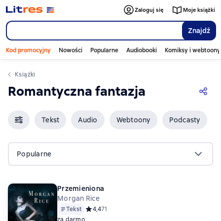
Zaloguj się
Moje książki
Znajdź
Kod promocyjny
Nowości
Popularne
Audiobooki
Komiksy i webtoony
Książki
Romantyczna fantazja
Tekst
Audio
Webtoony
Podcasty
Popularne
Przemieniona
Morgan Rice
Tekst
Средний рейтинг 4,4 на основе 71 оценок
4,4
71
za darmo