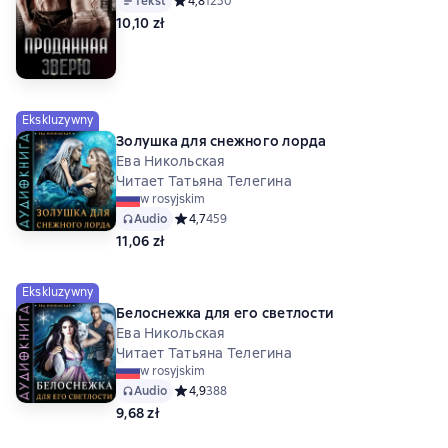
Tekst
Средний рейтинг 4,8 на основе 1250 оценок
4,8
1250
10,10 zł
Ekskluzywny
Золушка для снежного лорда
Ева Никольская
Читает Татьяна Телегина
w rosyjskim
Audio
Средний рейтинг 4,7 на основе 459 оценок
4,7
459
11,06 zł
Ekskluzywny
Белоснежка для его светлости
Ева Никольская
Читает Татьяна Телегина
w rosyjskim
Audio
Средний рейтинг 4,9 на основе 388 оценок
4,9
388
9,68 zł