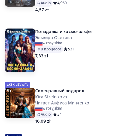
Audio
Средний рейтинг 4,9 на основе 69 оценок
4,9
69
4,57 zł
18+
Попаданка и космо-эльфы
Эльвира Осетина
w rosyjskim
В процессе
Средний рейтинг 5 на основе 31 оценок
5
31
7,33 zł
Ekskluzywny
18+
Своенравный подарок
Kira Strelnikova
Читает Анфиса Минченко
w rosyjskim
Audio
Средний рейтинг 5 на основе 4 оценок
5
4
16,09 zł