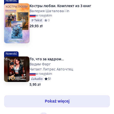
Nowość
Костры любви. Комплект из 3 книг
Валерия Шаталова i in
w rosyjskim
Tekst
Средний рейтинг 0 на основе 0 оценок
0
29,93 zł
Nowość
18+
То, что за кадром…
Вадим Фарг
Читает Литрес Авточтец
w rosyjskim
Audio
Средний рейтинг 5 на основе 1 оценок
5
1
5,95 zł
Pokaż więcej