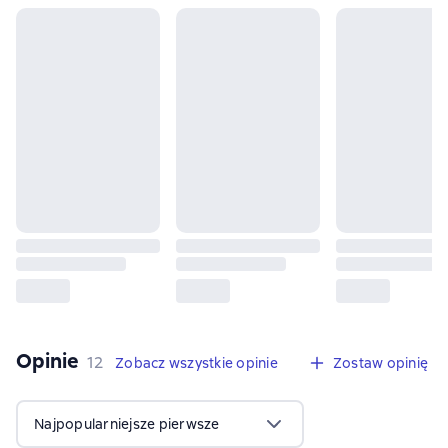
Opinie
,
12 opinie
12
Zobacz wszystkie opinie
Zostaw opinię
Najpopularniejsze pierwsze