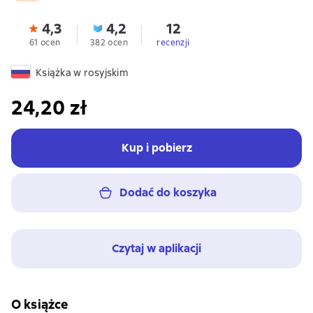
4,3
4,2
12
61 ocen
382 ocen
recenzji
Książka w rosyjskim
24,20 zł
Kup i pobierz
Dodać do koszyka
Czytaj w aplikacji
O książce