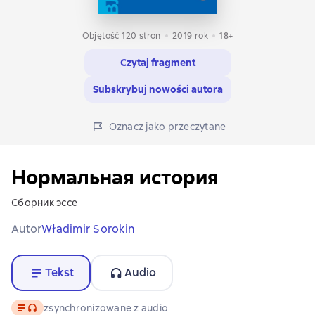
Objętość 120 stron
2019
rok
18+
Czytaj fragment
Subskrybuj nowości autora
Oznacz jako przeczytane
Нормальная история
Сборник эссе
Autor
Władimir Sorokin
Tekst
Audio
Tekst
, format audio dostępny
zsynchronizowane z audio