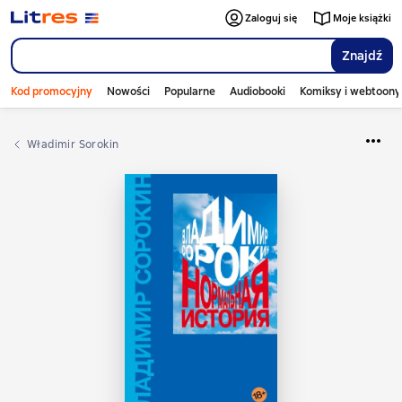
Zaloguj się
Moje książki
Znajdź
Kod promocyjny
Nowości
Popularne
Audiobooki
Komiksy i webtoony
Władimir Sorokin