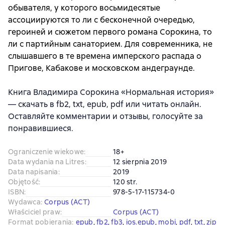
обывателя, у которого восьмидесятые
ассоциируются то ли с бесконечной очередью,
героиней и сюжетом первого романа Сорокина, то
ли с партийным санаторием. Для современника, не
слышавшего в те времена имперского распада о
Пригове, Кабакове и московском андеграунде.
Книга Владимира Сорокина «Нормальная история»
— скачать в fb2, txt, epub, pdf или читать онлайн.
Оставляйте комментарии и отзывы, голосуйте за
понравившиеся.
Ograniczenie wiekowe
:
18+
Data wydania na Litres
:
12 sierpnia 2019
Data napisania
:
2019
Objętość
:
120 str.
ISBN
:
978-5-17-115734-0
Wydawca
:
Corpus (АСТ)
Właściciel praw
:
Corpus (АСТ)
Format pobierania
:
epub
, 
fb2
, 
fb3
, 
ios.epub
, 
mobi
, 
pdf
, 
txt
, 
zip