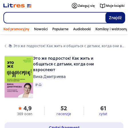
Zaloguj się
Moje książki
Znajdź
Kod promocyjny
Nowości
Popularne
Audiobooki
Komiksy i webtoony
📚 
Это же подросток! Как жить и общаться с детьми, когда они взрослеют
Это же подросток! Как жить и
общаться с детьми, когда они
взрослеют
Вика Дмитриева
Tekst
, format audio dostępny
4,9
52
61
369 ocen
recenzje
cytat
Czytaj fragment