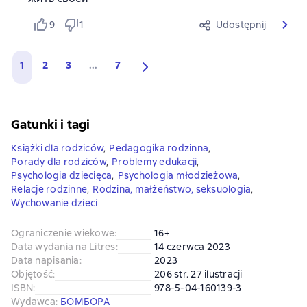
9
1
Udostępnij
1
2
3
...
7
Gatunki i tagi
Książki dla rodziców
,
Pedagogika rodzinna
,
Porady dla rodziców
,
Problemy edukacji
,
Psychologia dziecięca
,
Psychologia młodzieżowa
,
Relacje rodzinne
,
Rodzina, małżeństwo, seksuologia
,
Wychowanie dzieci
Ograniczenie wiekowe
:
16+
Data wydania na Litres
:
14 czerwca 2023
Data napisania
:
2023
Objętość
:
206 str. 27 ilustracji
ISBN
:
978-5-04-160139-3
Wydawca
:
БОМБОРА