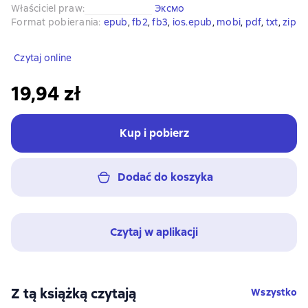
Właściciel praw
:
Эксмо
Format pobierania
:
epub
, 
fb2
, 
fb3
, 
ios.epub
, 
mobi
, 
pdf
, 
txt
, 
zip
Czytaj online
19,94 zł
Kup i pobierz
Dodać do koszyka
Czytaj w aplikacji
Z tą książką czytają
Wszystko