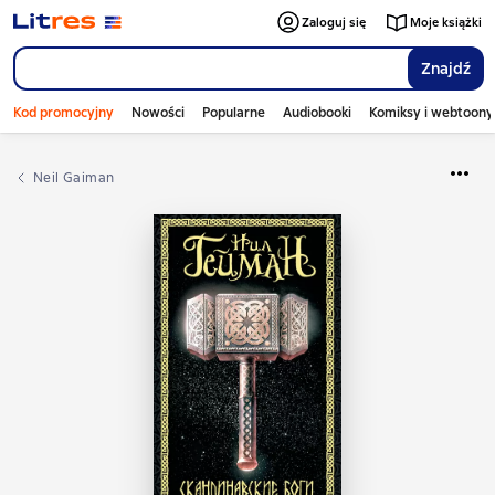
Zaloguj się
Moje książki
Znajdź
Kod promocyjny
Nowości
Popularne
Audiobooki
Komiksy i webtoony
Neil Gaiman