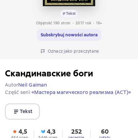
Tekst
Objętość 190 stron
2017
rok
16+
Subskrybuj nowości autora
Oznacz jako przeczytane
Скандинавские боги
Autor
Neil Gaiman
Część serii
«Мастера магического реализма (АСТ)»
Tekst
4,5
4,3
252
60
634 ocen
5446 ocen
recenzje
cytaty