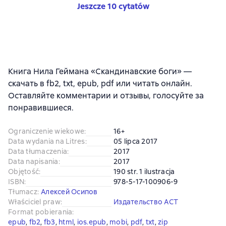
Jeszcze 10 cytatów
Книга Нила Геймана «Скандинавские боги» —
скачать в fb2, txt, epub, pdf или читать онлайн.
Оставляйте комментарии и отзывы, голосуйте за
понравившиеся.
Ograniczenie wiekowe
:
16+
Data wydania na Litres
:
05 lipca 2017
Data tłumaczenia
:
2017
Data napisania
:
2017
Objętość
:
190 str. 1 ilustracja
ISBN
:
978-5-17-100906-9
Tłumacz
:
Алексей Осипов
Właściciel praw
:
Издательство АСТ
Format pobierania
:
epub
, 
fb2
, 
fb3
, 
html
, 
ios.epub
, 
mobi
, 
pdf
, 
txt
, 
zip