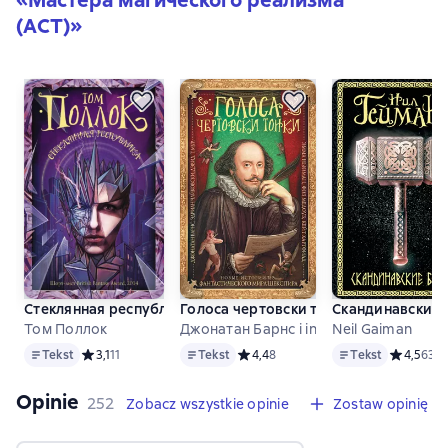
«
Мастера магического реализма
(АСТ)
»
Стеклянная республика
Голоса чертовски тонки. Новые исто
Скандинавские 
Том Поллок
Джонатан Барнс i in
Neil Gaiman
Tekst
Tekst
Tekst
Tekst
Средний рейтинг 3,1 на основе 11 оценок
3,1
11
Tekst
Средний рейтинг 4,4 на основе 8 о
4,4
8
Tekst
Средний р
4,5
634
Opinie
,
252 opinie
252
Zobacz wszystkie opinie
Zostaw opinię