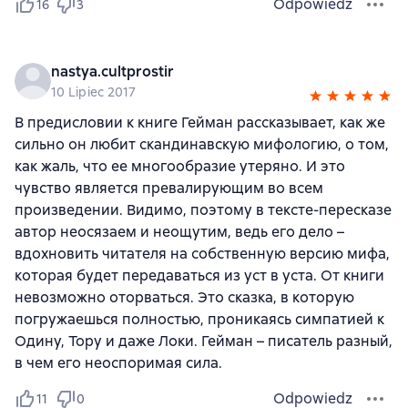
Odpowiedz
16
3
nastya.cultprostir
10 Lipiec 2017
В предисловии к книге Гейман рассказывает, как же
сильно он любит скандинавскую мифологию, о том,
как жаль, что ее многообразие утеряно. И это
чувство является превалирующим во всем
произведении. Видимо, поэтому в тексте-пересказе
автор неосязаем и неощутим, ведь его дело –
вдохновить читателя на собственную версию мифа,
которая будет передаваться из уст в уста. От книги
невозможно оторваться. Это сказка, в которую
погружаешься полностью, проникаясь симпатией к
Одину, Тору и даже Локи. Гейман – писатель разный,
в чем его неоспоримая сила.
Odpowiedz
11
0