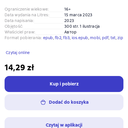
Ograniczenie wiekowe
:
16+
Data wydania na Litres
:
15 marca 2023
Data napisania
:
2023
Objętość
:
300 str. 1 ilustracja
Właściciel praw
:
Автор
Format pobierania
:
epub
, 
fb2
, 
fb3
, 
ios.epub
, 
mobi
, 
pdf
, 
txt
, 
zip
Czytaj online
14,29 zł
Kup i pobierz
Dodać do koszyka
Czytaj w aplikacji