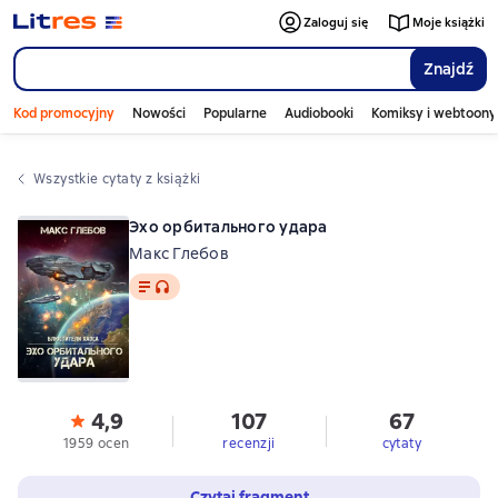
Zaloguj się
Moje książki
Znajdź
Kod promocyjny
Nowości
Popularne
Audiobooki
Komiksy i webtoony
Wszystkie cytaty z książki
Эхо орбитального удара
Макс Глебов
Tekst
, format audio dostępny
4,9
107
67
1959 ocen
recenzji
cytaty
Czytaj fragment